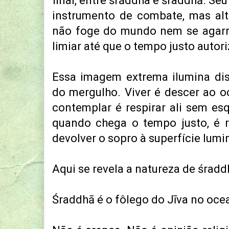
final, entre śrāddha e śraddhā. Se
instrumento de combate, mas alt
não foge do mundo nem se agarr
limiar até que o tempo justo autori
Essa imagem extrema ilumina di
do mergulho. Viver é descer ao 
contemplar é respirar ali sem esq
quando chega o tempo justo, é r
devolver o sopro à superfície lumi
Aqui se revela a natureza de śradd
Śraddhā é o fôlego do Jīva no oce