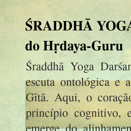
ŚRADDHĀ YOGA 
do Hṛdaya-Guru
Śraddhā Yoga Darśan
escuta ontológica e 
Gītā. Aqui, o coraç
princípio cognitivo,
emerge do alinhamen