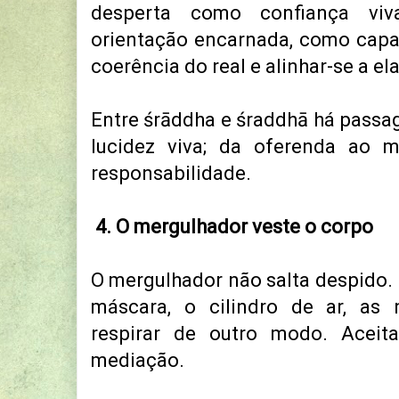
desperta como confiança vi
orientação encarnada, como capa
coerência do real e alinhar-se a ela
Entre śrāddha e śraddhā há passa
lucidez viva; d
a oferenda ao m
responsabilidade.
4. O mergulhador veste o corpo
O mergulhador não salta despido.
máscara, o cilindro de ar, as 
respirar de outro modo. Acei
mediação.