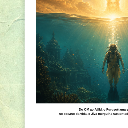
Do OṂ ao AUM, o Puruṣottama s
no oceano da vida, o Jīva mergulha sustentad