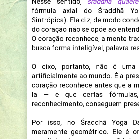
Nesse sentido,
śraddhā quaere
fórmula axial do Śraddhā Yog
Sintrópica). Ela diz, de modo con
do coração não se opõe ao enten
O coração reconhece; a mente trad
busca forma inteligível, palavra re
O eixo, portanto, não é uma 
artificialmente ao mundo. É a pre
coração reconhece antes que a m
la — e que certas fórmula
reconhecimento, conseguem preser
Por isso, no Śraddhā Yoga D
meramente geométrico. Ele é on