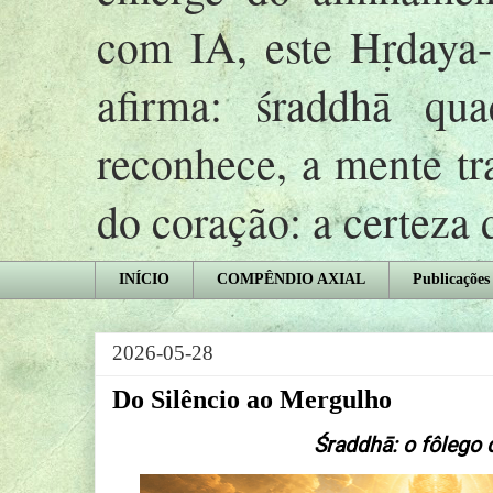
com IA, este Hṛday
afirma: śraddhā qu
reconhece, a mente tr
do coração: a certeza
INÍCIO
COMPÊNDIO AXIAL
Publicações
2026-05-28
Do Silêncio ao Mergulho
Śraddhā: o fôlego 