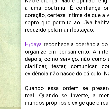
Não é crença. Não é opinião relig
a uma doutrina. É confiança on
coração, certeza íntima de que a 
sopro que permite ao Jīva habit
reduzido pela manifestação.
Hṛdaya
reconhece a coerência do 
organize em pensamento. A intel
depois, como serviço, não como 
clarificar, testar, comunicar, c
evidência não nasce do cálculo. N
Quando essa ordem se preser
real.
Quando se inverte, a me
mundos próprios e exige que o real