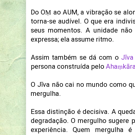
Do OṂ ao AUM, a vibração se alon
torna-se audível. O que era indiv
seus momentos. A unidade não
expressa; ela assume ritmo.
Assim também se dá com o
Jīva
persona construída pelo
Ahaṃkār
O Jīva não cai no mundo como qu
mergulha.
Essa distinção é decisiva. A qued
degradação. O mergulho sugere p
experiência. Quem mergulha é