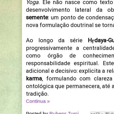
Yoga
. Ele não nasce como texto
desenvolvimento lateral da
semente
: um ponto de condensaç
nova formulação doutrinal se torna
Ao longo da série
Hṛdaya-G
progressivamente a centralida
como órgão de conheciment
responsabilidade espiritual. E
adicional e decisivo: explicita a r
karma
, formulando com clareza
ontológica que permanecera, até a
tradição.
Continua »
Posted by
Rubens Turci