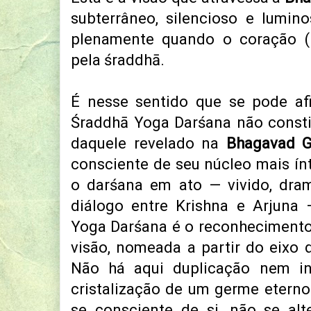
subterrâneo, silencioso e lumin
plenamente quando o coração (h
pela śraddhā.
É nesse sentido que se pode afi
Śraddhā Yoga Darśana não consti
daquele revelado na
Bhagavad G
consciente de seu núcleo mais ín
o darśana em ato — vivido, dra
diálogo entre Krishna e Arjuna
Yoga Darśana é o reconhecimento
visão, nomeada a partir do eixo 
Não há aqui duplicação nem ino
cristalização de um germe eterno:
se consciente de si, não se al