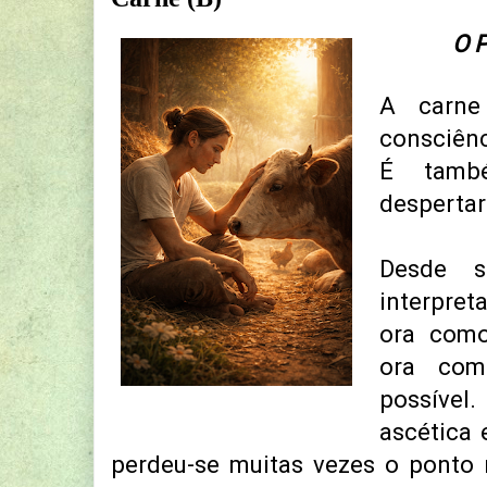
O 
A carne
consciênc
É tamb
despertar
Desde s
interpret
ora como
ora com
possíve
ascética 
perdeu-se muitas vezes o ponto 