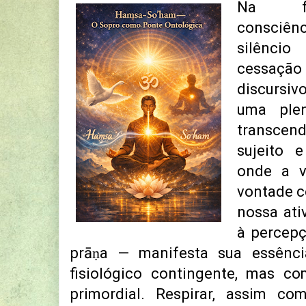
Na fe
consciê
silênci
cessaç
discursiv
uma plen
transcen
sujeito e
onde a v
vontade c
nossa ati
à percepç
prāṇa — manifesta sua essênc
fisiológico contingente, mas c
primordial. Respirar, assim co