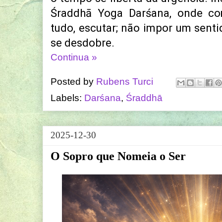
Śraddhā Yoga Darśana, onde co
tudo, escutar; não impor um senti
se desdobre.
Continua »
Posted by
Rubens Turci
Labels:
Darśana
,
Śraddhā
2025-12-30
O Sopro que Nomeia o Ser