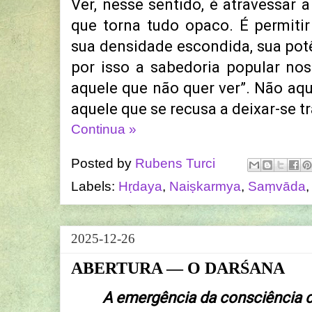
Ver, nesse sentido, é atravessar 
que torna tudo opaco. É permitir
sua densidade escondida, sua potê
por isso a sabedoria popular nos 
aquele que não quer ver”. Não aq
aquele que se recusa a deixar-se t
Continua »
Posted by
Rubens Turci
Labels:
Hṛdaya
,
Naiṣkarmya
,
Saṃvāda
2025-12-26
ABERTURA — O DARŚANA
A emergência da consciência 