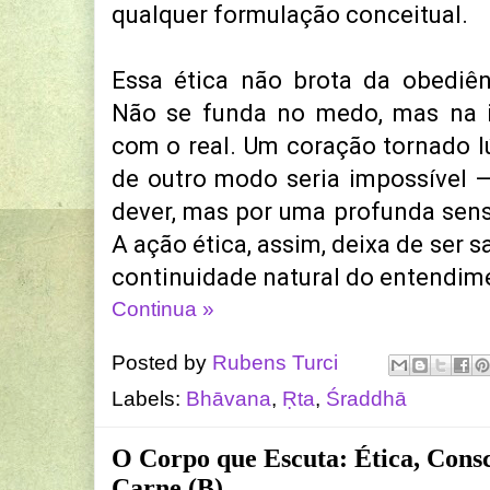
qualquer formulação conceitual.
Essa ética não brota da obediên
Não se funda no medo, mas na i
com o real. Um coração tornado l
de outro modo seria impossível 
dever, mas por uma profunda sen
A ação ética, assim, deixa de ser sa
continuidade natural do entendim
Continua »
Posted by
Rubens Turci
Labels:
Bhāvana
,
Ṛta
,
Śraddhā
O Corpo que Escuta: Ética, Consc
Carne (B)