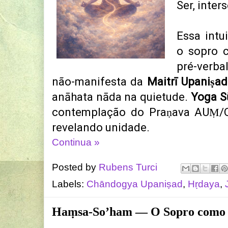
Ser, inter
Essa intu
o sopro 
pré-verb
não-manifesta da
Maitrī Upaniṣad
anāhata nāda na quietude.
Yoga S
contemplação do Praṇava AU
Ṃ/O
revelando unidade.
Continua »
Posted by
Rubens Turci
Labels:
Chāndogya Upaniṣad
,
Hṛdaya
,
Haṃsa-So’ham — O Sopro como 