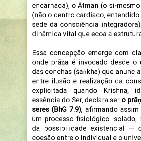
encarnada), o Ātman (o si-mesmo 
(não o centro cardíaco, entendid
sede da consciência integradora
dinâmica vital que ecoa a estrutur
Essa concepção emerge com cl
onde prāṇa é invocado desde o c
das conchas (śaṅkha) que anuncia
entre ilusão e realização da cons
explicitada quando Krishna, i
essência do Ser, declara ser
o prā
seres (BhG 7.9)
, afirmando assim
um processo fisiológico isolado
da possibilidade existencial — 
coesão entre o individual e o unive