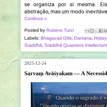
se organiza por si mesma. E
abstração, mas um modo inevitável
Continua »
Posted by
Rubens Turci
Labels:
Bhagavad Gītā
,
Darśana
,
Hṛday
Śraddhā
,
Śraddhā Quaerens Intellectu
2025-12-24
Sarvaṃ Avāśyakam — A Necessida