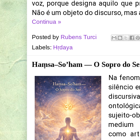
voz, porque designa aquilo que 
Não é um objeto do discurso, mas a
Continua »
Posted by
Rubens Turci
Labels:
Hṛdaya
Haṃsa–So’ham — O Sopro do Se
Na fenome
silêncio 
discursi
ontológ
sujeito-ob
medium p
como arti