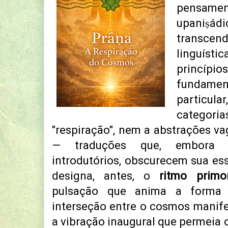
pensa
upaniṣá
transcen
linguís
princí
fundam
particu
categoria
"respiração", nem a abstrações va
— traduções que, embora 
introdutórios, obscurecem sua ess
designa, antes, o
ritmo primor
pulsação que anima a forma 
interseção entre o cosmos manifes
a vibração inaugural que permeia o