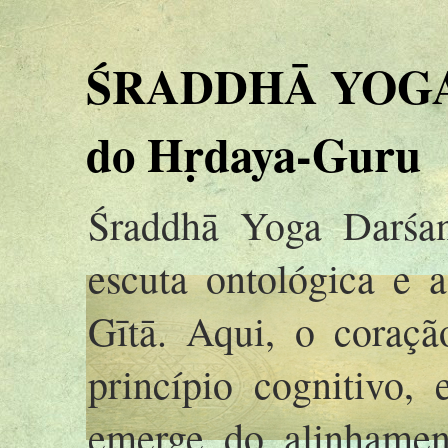
ŚRADDHĀ YOGA 
do Hṛdaya-Guru
Śraddhā Yoga Darśan
escuta ontológica e 
Gītā. Aqui, o coraç
princípio cognitivo,
emerge do alinhamen