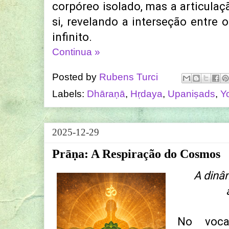
corpóreo isolado, mas a articulaç
si, revelando a interseção entre o
infinito.
Continua »
Posted by
Rubens Turci
Labels:
Dhāraṇā
,
Hṛdaya
,
Upaniṣads
,
Y
2025-12-29
Prāṇa: A Respiração do Cosmos
A dinâm
No vocab