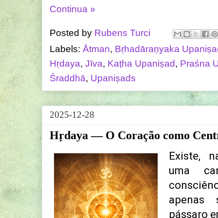
Continua »
Posted by
Rubens Turci
Labels:
Ātman
,
Bṛhadāraṇyaka Upaniṣa
Hṛdaya
,
Jīva
,
Kaṭha Upaniṣad
,
Praśna 
Śraddhā
,
Upaniṣads
2025-12-28
Hṛdaya — O Coração como Centr
Existe, 
uma car
consciên
apenas 
pássaro e