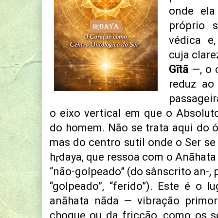
onde ela
próprio 
védica e,
cuja clar
Gītā
—, o 
reduz ao
passageir
o eixo vertical em que o Absoluto
do homem. Não se trata aqui do ó
mas do centro sutil onde o Ser se
hṛdaya, que ressoa com o Anāhata 
“não-golpeado” (do sânscrito an-, pr
“golpeado”, “ferido”). Este é o l
anāhata nāda — vibração primor
choque ou da fricção, como os 