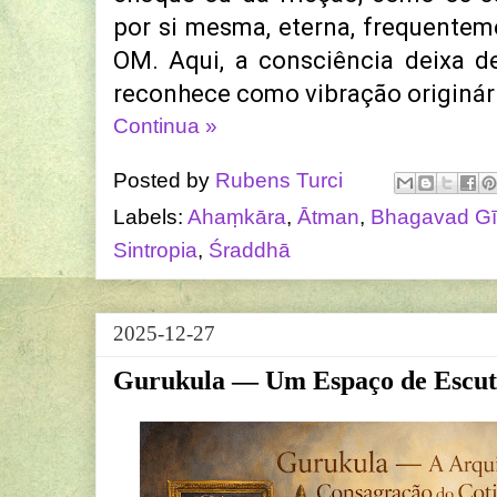
por si mesma, eterna, frequentem
OM. Aqui, a consciência deixa d
reconhece como vibração originári
Continua »
Posted by
Rubens Turci
Labels:
Ahaṃkāra
,
Ātman
,
Bhagavad Gī
Sintropia
,
Śraddhā
2025-12-27
Gurukula — Um Espaço de Escu