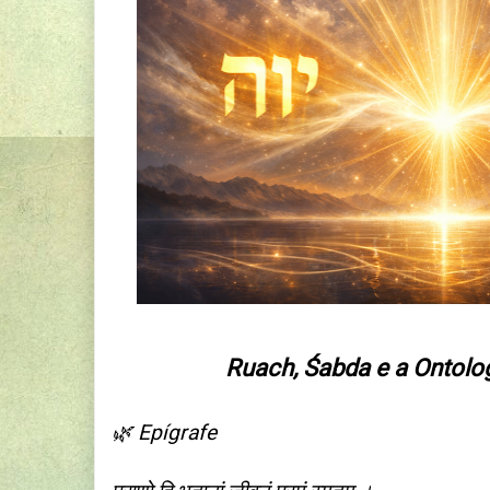
Ruach, Śabda e a Ontolog
🌿 Epígrafe