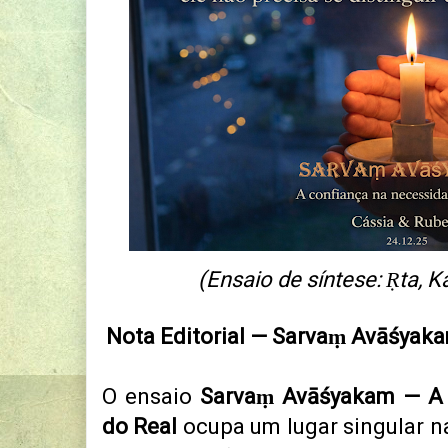
(Ensaio de síntese: Ṛta, 
Nota Editorial — Sarvaṃ Avāśya
O ensaio
Sarvaṃ Avāśyakam — A 
do Real
ocupa um lugar singular n