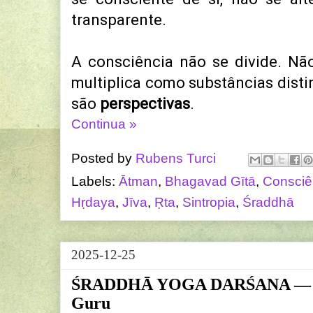
transparente.
A consciência não se divide.
Não
multiplica como substâncias disti
são
perspectivas
.
Continua »
Posted by
Rubens Turci
Labels:
Ātman
,
Bhagavad Gītā
,
Consciê
Hṛdaya
,
Jīva
,
Ṛta
,
Sintropia
,
Śraddhā
2025-12-25
ŚRADDHĀ YOGA DARŚANA — A C
Guru