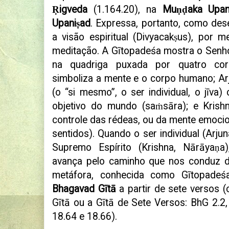
Ṛigveda
(1.164.20), na
Muṇḍaka Upan
Upaniṣad
. Expressa, portanto, como des
a visão espiritual (Divyacakṣus), por 
meditação. A Gītopadeśa mostra o Senho
na quadriga puxada por quatro cor
simboliza a mente e o corpo humano; Arju
(o “si mesmo”, o ser individual, o jīva
objetivo do mundo (saṁsāra); e Krishn
controle das rédeas, ou da mente emocio
sentidos). Quando o ser individual (Arjun
Supremo Espírito (Krishna, Nārāyaṇ
avança pelo caminho que nos conduz d
metáfora, conhecida como Gītopadeśa
Bhagavad Gītā
a partir de sete versos 
Gītā ou a Gītā de Sete Versos: BhG 2.2, 
18.64 e 18.66).