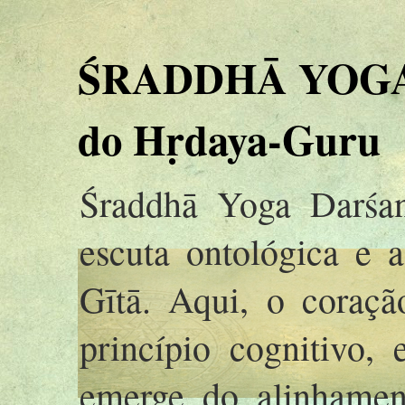
ŚRADDHĀ YOGA 
do Hṛdaya-Guru
Śraddhā Yoga Darśan
escuta ontológica e 
Gītā. Aqui, o coraç
princípio cognitivo,
emerge do alinhamen