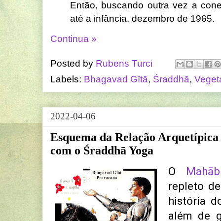
Então, buscando outra vez a cone
até a infância, dezembro de 1965.
Continua »
Posted by
Rubens Turci
Labels:
Bhagavad Gītā
,
Śraddhā
,
Veget
2022-04-06
Esquema da Relação Arquetípica
com o Śraddhā Yoga
O
Mahāb
repleto d
história 
além de g