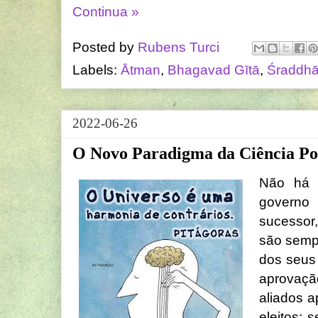
Continua »
Posted by
Rubens Turci
Labels:
Ātman
,
Bhagavad Gītā
,
Śraddh
2022-06-26
O Novo Paradigma da Ciência Pol
Não há 
govern
sucessor
são sempr
dos seus
aprovaç
aliados 
eleitos; 