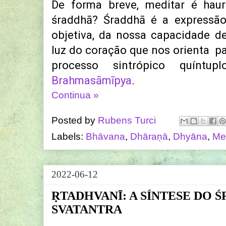
De forma breve, meditar é haur
śraddhā? Śraddhā é a expressão
objetiva, da nossa capacidade d
luz do coração que nos orienta p
processo sintrópico quíntupl
Brahmasāmīpya
.
Continua »
Posted by
Rubens Turci
Labels:
Bhāvana
,
Dhāraṇā
,
Dhyāna
,
Me
2022-06-12
ṚTADHVANĪ: A SÍNTESE DO 
SVATANTRA