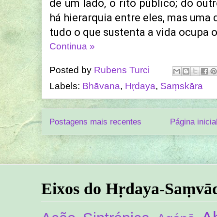
de um lado, o rito público; do outr
há hierarquia entre eles, mas uma 
tudo o que sustenta a vida ocupa o
Continua »
Posted by
Rubens Turci
Labels:
Bhāvana
,
Hṛdaya
,
Saṃskāra
Postagens mais recentes
Página inicia
Eixos do Hṛdaya-Saṃvā