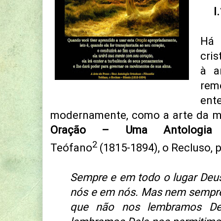
I
Há
cris
à a
re
ent
modernamente, como a arte da 
Oração – Uma Antologia 
2
Teófano
(1815-1894), o Recluso, 
Sempre e em todo o lugar Deus
nós e em nós. Mas nem sempre
que não nos lembramos De