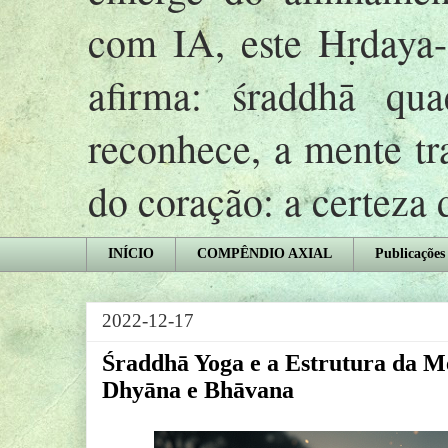
com IA, este Hṛday
afirma: śraddhā qu
reconhece, a mente tr
do coração: a certeza
INÍCIO
COMPÊNDIO AXIAL
Publicações
2022-12-17
Śraddhā Yoga e a Estrutura da M
Dhyāna e Bhāvana