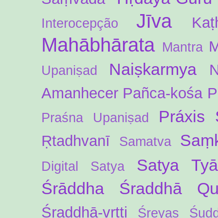
Jīva
Kaṭ
Interocepção
Mahābhārata
M
Mantra
Naiṣkarmya
N
Upaniṣad
Amanhecer
Pañca-kośa
P
Práxis 
Praśna Upaniṣad
Saṃk
Ṛtadhvanī
Samatva
Satya Ty
Digital
Satya
Śrāddha
Śraddhā Qua
Śraddhā-vṛtti
Śreyas
Śud