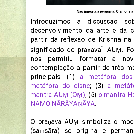
Não importa a pergunta. O amor é a 
Introduzimos a discussão s
desenvolvimento da arte e da c
partir da reflexão de Krishna n
1
significado do praṇava
AUṂ.
Fo
nos permitiu formatar a nov
contemplação a partir de três m
principais: (1)
a metáfora dos
metáfora do cisne
; (3)
a metáf
mantra AUṂ (OṂ)
; (5)
o mantra H
NAMO NĀRĀYAṆĀYA
.
O praṇava AUṂ simboliza o mod
(saṃsāra) se origina e perma