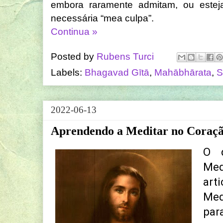
embora raramente admitam, ou estej
necessária “mea culpa”.
Continua »
Posted by
Rubens Turci
Labels:
Bhagavad Gītā
,
Mahābhārata
,
S
2022-06-13
Aprendendo a Meditar no Coraç
O 
Med
art
Med
par