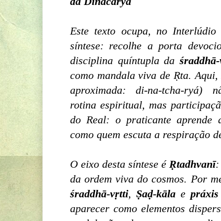
da Dinacaryā
Este texto ocupa, no Interlúdio
síntese: recolhe a porta devoc
disciplina quíntupla da
śraddhā-v
como mandala viva de Ṛta. Aqui
aproximada: di-na-tcha-ryá)
n
rotina espiritual, mas participaç
do Real: o praticante aprende
como quem escuta a respiração 
O eixo desta síntese é
Ṛtadhvanī
:
da ordem viva do cosmos. Por m
śraddhā-vṛtti
,
Ṣaḍ-kāla
e
práxis
aparecer como elementos disper