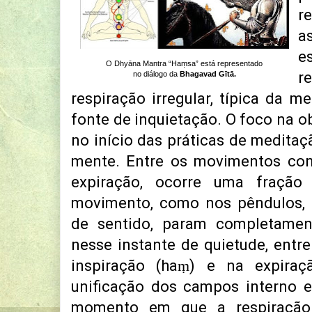
r
a
e
O Dhyāna Mantra “Haṃsa” está representado
r
no diálogo da
Bhagavad Gītā.
respiração irregular,
típica da me
fonte de
inquietação.
O foco na o
no início das práticas de meditaç
mente. Entre os movimentos cont
expiração, ocorre uma fraçã
movimento, como nos pêndulos,
de sentido, param completamen
nesse instante de quietude, entr
inspiração (haṃ) e na expiraç
unificação dos campos interno e
momento em que a respiração