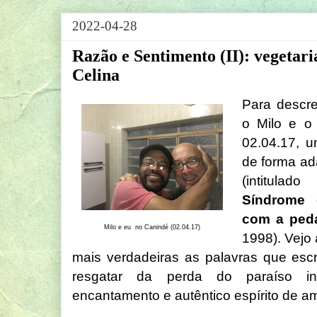
2022-04-28
Razão e Sentimento (II): vegetari
Celina
Para descr
o Milo e o
02.04.17, u
de forma ad
(intitulad
Síndrome 
com a ped
Milo e eu no Canindé (02.04.17)
1998). Vejo
mais verdadeiras as palavras que esc
resgatar da perda do paraíso infa
encantamento e autêntico espírito de a