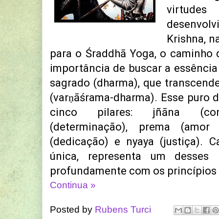
virtudes
desenvol
Krishna, n
para o Śraddhā Yoga, o caminho 
importância de buscar a essência
sagrado (dharma), que transcend
(varṇāśrama-dharma). Esse puro 
cinco pilares: jñāna (con
(determinação), prema (amor 
(dedicação) e nyaya (justiça). 
única, representa um desses p
profundamente com os princípios
Continua »
Posted by
Rubens Turci