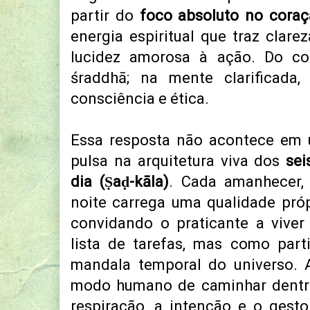
partir do
foco absoluto no cora
energia espiritual que traz clare
lucidez amorosa à ação. Do cor
śraddhā; na mente clarificada,
consciência e ética.
Essa resposta não acontece em
pulsa na arquitetura viva dos
sei
dia (Ṣaḍ-kāla)
. Cada amanhecer, 
noite carrega uma qualidade pró
convidando o praticante a viver
lista de tarefas, mas como part
mandala temporal do universo. A
modo humano de caminhar dentro 
respiração, a intenção e o gest