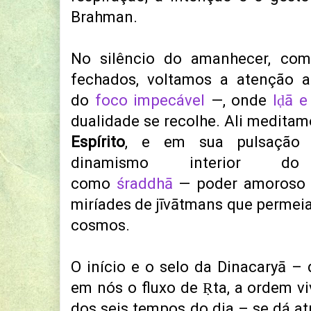
Brahman.
No silêncio do amanhecer, co
fechados, voltamos a atenção
do
foco impecável
—, onde
Iḍā e
dualidade se recolhe. Ali medita
Espírito
, e em sua pulsação
dinamismo interior do
como
śraddhā
— poder amoroso d
miríades de jīvātmans que perme
cosmos.
O início e o selo da Dinacaryā – 
em nós o fluxo de Ṛta, a ordem v
dos seis tempos do dia – se dá a