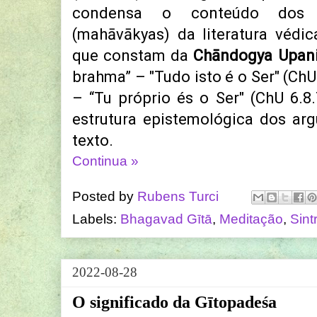
condensa o conteúdo dos p
(mahāvākyas) da literatura védic
que constam da
Chāndogya Upan
brahma” – "Tudo isto é o Ser" (ChU 
– “Tu próprio és o Ser" (ChU 6.
estrutura epistemológica dos ar
texto.
Continua »
Posted by
Rubens Turci
Labels:
Bhagavad Gītā
,
Meditação
,
Sint
2022-08-28
O significado da Gītopadeśa