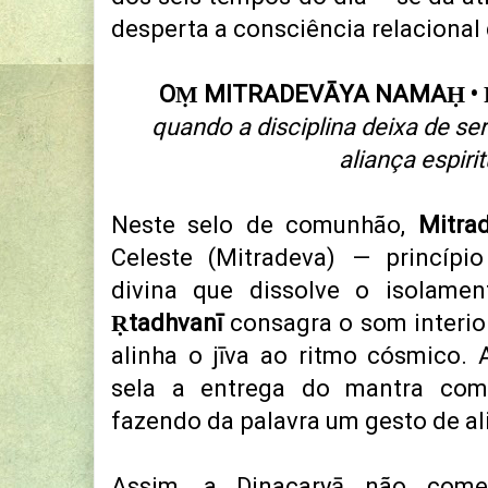
desperta a consciência relacional 
OṂ MITRADEVĀYA NAMAḤ • 
quando a disciplina deixa de se
aliança espiri
Neste selo de comunhão,
Mitra
Celeste (Mitradeva) — princípi
divina que dissolve o isolam
Ṛtadhvanī
consagra o som interior
alinha o jīva ao ritmo cósmico. 
sela a entrega do mantra como
fazendo da palavra um gesto de a
Assim, a Dinacaryā não co