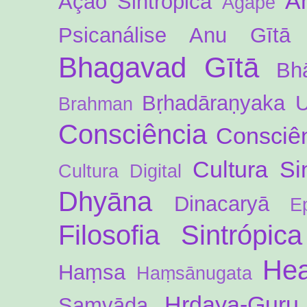
A
Ação Sintrópica
Agápē
Psicanálise
Anu Gītā
Bhagavad Gītā
Bh
Bṛhadāraṇyaka 
Brahman
Consciência
Consciên
Cultura Si
Cultura Digital
Dhyāna
Dinacaryā
E
Filosofia Sintrópica
Hea
Haṃsa
Haṃsānugata
Hṛdaya-Guru
Saṃvāda