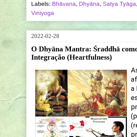
Labels:
Bhāvana
,
Dhyāna
,
Satya Tyāga
Viniyoga
2022-02-28
O Dhyāna Mantra: Śraddhā como
Integração (Heartfulness)
A
a
a
e
p
(
(
p