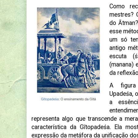
Como rec
mestres? 
do Ātman
esse métod
um só tem
antigo mét
escuta (ś
(manana) e
da reflexão
A figura
Upadeśa, o
a essên
entendime
representa algo que transcende a mera
característica da Gītopadeśa. Ela mo
expressão da metáfora da unificação d