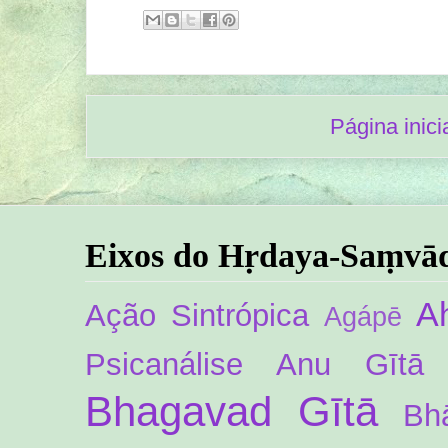
Página inici
Eixos do Hṛdaya-Saṃvā
A
Ação Sintrópica
Agápē
Psicanálise
Anu Gītā
Bhagavad Gītā
Bh