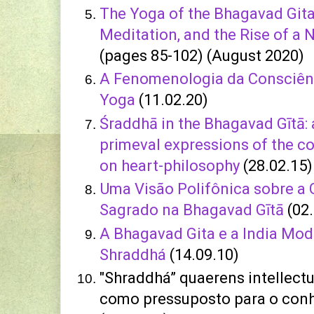
The Yoga of the Bhagavad Gita: 
Meditation, and the Rise of a 
(pages 85-102) (August 2020)
A Fenomenologia da Consciên
Yoga
(11.02.20)
Śraddhā in the Bhagavad Gītā: 
primeval expressions of the 
on heart-philosophy
(28.02.15)
Uma Visão Polifônica sobre a 
Sagrado na Bhagavad Gītā
(02.
A Bhagavad Gita e a India Mo
Shraddhá
(14.09.10)
"Shraddhá” quaerens intellectu
como pressuposto para o con