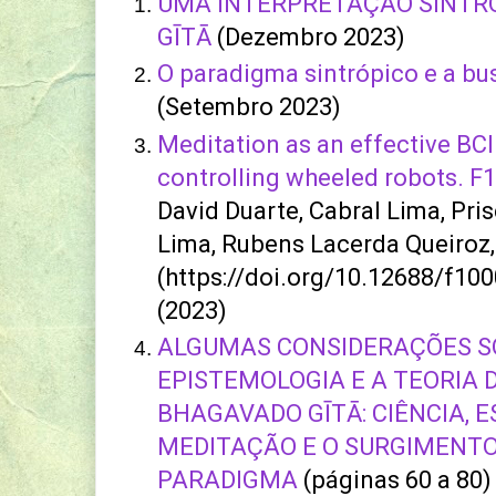
UMA INTERPRETAÇÃO SINTR
GĪTĀ
(Dezembro 2023)
O paradigma sintrópico e a bu
(Setembro 2023)
Meditation as an effective BCI
controlling wheeled robots. 
David Duarte, Cabral Lima, Pri
Lima, Rubens Lacerda Queiroz, 
(https://doi.org/10.12688/f10
(2023)
ALGUMAS CONSIDERAÇÕES S
EPISTEMOLOGIA E A TEORIA 
BHAGAVADO GĪTĀ: CIÊNCIA, E
MEDITAÇÃO E O SURGIMENTO
PARADIGMA
(páginas 60 a 80)