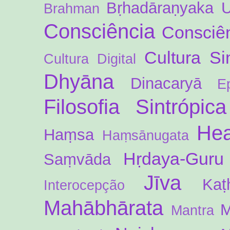
Bṛhadāraṇyaka 
Brahman
Consciência
Consciên
Cultura Si
Cultura Digital
Dhyāna
Dinacaryā
E
Filosofia Sintrópica
Hea
Haṃsa
Haṃsānugata
Hṛdaya-Guru
Saṃvāda
Jīva
Kaṭ
Interocepção
Mahābhārata
M
Mantra