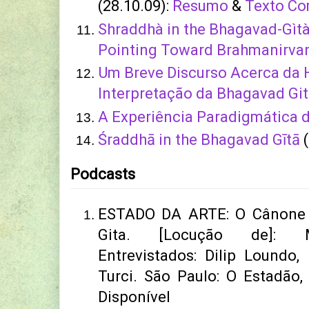
(28.10.09):
Resumo
&
Texto Co
Shraddhà in the Bhagavad-Gìt
Pointing Toward Brahmanirva
Um Breve Discurso Acerca da H
Interpretação da Bhagavad Gi
A Experiência Paradigmática 
Śraddhā in the Bhagavad Gītā
(
Podcasts
ESTADO DA ARTE: O Cânone 
Gita. [Locução de]: M
Entrevistados: Dilip Loundo,
Turci. São Paulo: O Estadão,
Disponível