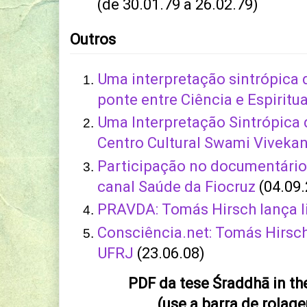
(de 30.01.79 a 26.02.79)
Outros
Uma interpretação sintrópica 
ponte entre Ciência e Espiritu
Uma Interpretação Sintrópica 
Centro Cultural Swami Viveka
Participação no documentário
canal Saúde da Fiocruz
(04.09.
PRAVDA: Tomás Hirsch lança l
Consciência.net: Tomás Hirsch
UFRJ
(23.06.08)
PDF da tese Śraddhā in th
(use a barra de rolage