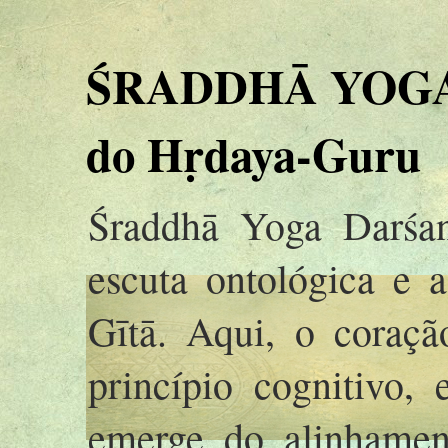
ŚRADDHĀ YOGA 
do Hṛdaya-Guru
Śraddhā Yoga Darśan
escuta ontológica e 
Gītā. Aqui, o coraç
princípio cognitivo,
emerge do alinhamen