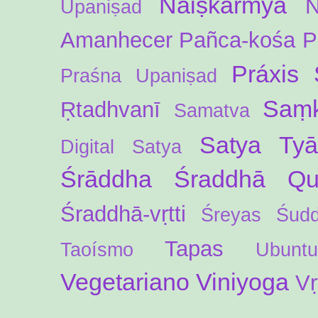
Naiṣkarmya
N
Upaniṣad
Amanhecer
Pañca-kośa
P
Práxis 
Praśna Upaniṣad
Saṃk
Ṛtadhvanī
Samatva
Satya Ty
Digital
Satya
Śrāddha
Śraddhā Qua
Śraddhā-vṛtti
Śreyas
Śud
Tapas
Taoísmo
Ubuntu
Vegetariano
Viniyoga
Vṛ