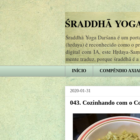
ŚRADDHĀ YOGA 
Śraddhā Yoga Darśana é um portal
(hṛdaya) é reconhecido como o p
digital com IA, este Hṛdaya-Sa
mente traduz, porque śraddhā é a
INÍCIO
COMPÊNDIO AXIA
2020-01-31
043. Cozinhando com o C