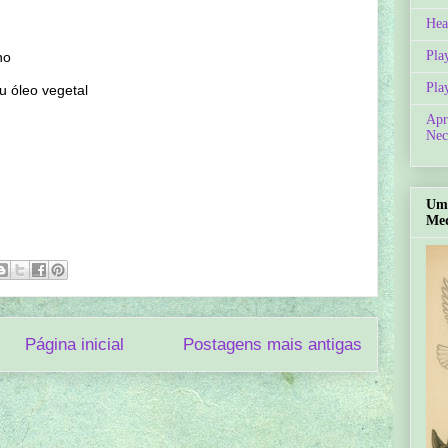
Hea
Pla
no
Pla
u óleo vegetal
Apr
Nec
Um 
Med
Página inicial
Postagens mais antigas