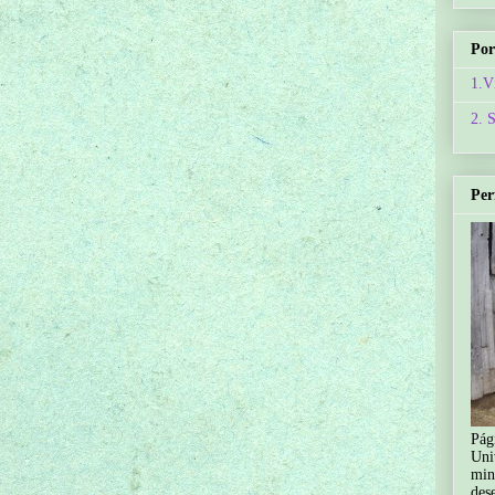
Por
1.V
2. 
Per
Pág
Uni
min
des