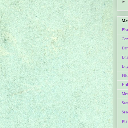
►
Map
Bha
Con
Dar
Dh
Dhy
Fil
Hṛd
Med
Saṃ
Śra
Ṛta