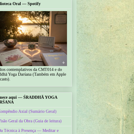
lioteca Oral — Spotify
ios contemplativos da CMT014 e do
ddhā Yoga Darśana (Também em Apple
casts).
mece aqui — ŚRADDHĀ YOGA
RŚANA
Compêndio Axial (Sumário Geral)
Visão Geral da Obra (Guia de leitura)
Da Técnica à Presença — Meditar e