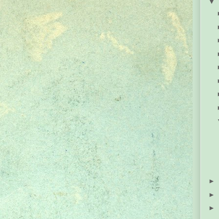
▼
►
►
►