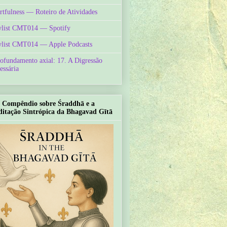
rtfulness — Roteiro de Atividades
ylist CMT014 — Spotify
ylist CMT014 — Apple Podcasts
ofundamento axial: 17. A Digressão
essária
Compêndio sobre Śraddhā e a
itação Sintrópica da Bhagavad Gītā