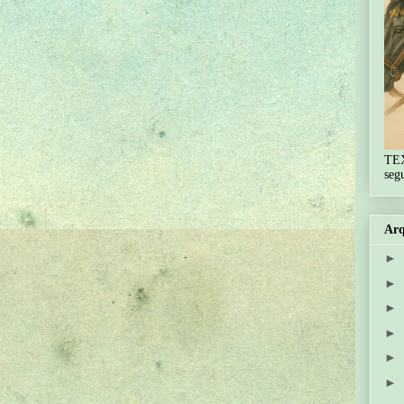
TE
seg
Arq
►
►
►
►
►
►