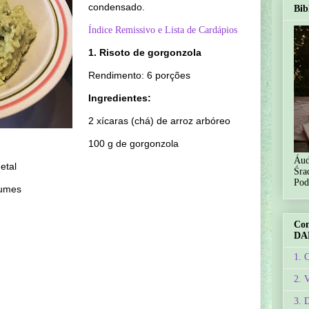
condensado.
Bib
Índice Remissivo e Lista de Cardápios
1. Risoto de gorgonzola
Rendimento: 6 porções
Ingredientes:
2 xícaras (chá) de arroz arbóreo
100 g de gorgonzola
Áud
etal
Śra
Pod
gumes
Co
DA
1. 
2. 
3. 