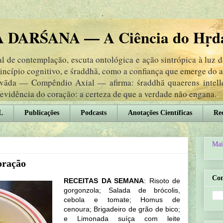
DARŚANA — A Ciência do Hṛd
 de contemplação, escuta ontológica e ação sintrópica à luz 
rincípio cognitivo, e śraddhā, como a confiança que emerge do
ṃvāda — Compêndio Axial — afirma: śraddhā quaerens intel
 evidência do coração: a certeza de que a verdade não engana.
L
Publicações
Podcasts
Anotações Científicas
Rec
Mai
oração
Co
RECEITAS DA SEMANA
: Risoto de
gorgonzola; Salada de brócolis,
cebola e tomate; Homus de
cenoura; Brigadeiro de grão de bico;
e Limonada suíça com leite