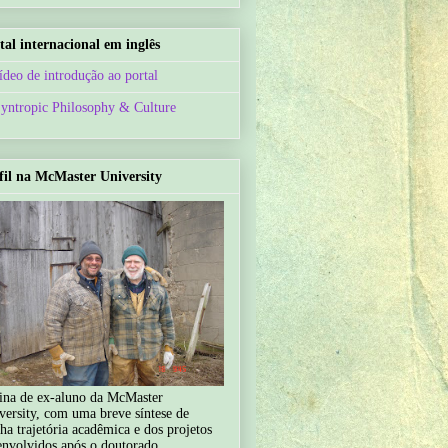
tal internacional em inglês
ídeo de introdução ao portal
Syntropic Philosophy & Culture
fil na McMaster University
ina de ex-aluno da McMaster
versity, com uma breve síntese de
ha trajetória acadêmica e dos projetos
envolvidos após o doutorado.