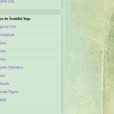
2016
(20)
a do Śraddhā Yoga
gavad Gītā
templação
śana
arma
āna
osofia Sintrópica
aya
itação
vāda Digital
ddhā