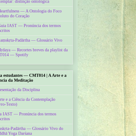
templar: distinção ontológica
Heartfulness — A Ontologia do Foco
oluto do Coração
Guia IAST — Pronúncia dos termos
critos
Saṃskṛta-Padārtha — Glossário Vivo
Hṛdaya — Recortes breves da playlist da
014 — Spotify
a estudantes — CMT014 | A Arte e a
ncia da Meditação
esentação da Disciplina
rte e a Ciência da Contemplação
vro-Texto)
a IAST — Pronúncia dos termos
critos
skṛta-Padārtha — Glossário Vivo do
ddhā Yoga Darśana