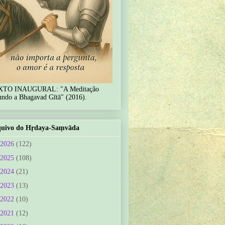
XTO INAUGURAL: "A Meditação
undo a Bhagavad Gītā" (2016).
uivo do Hṛdaya-Saṃvāda
2026
(122)
2025
(108)
2024
(21)
2023
(13)
2022
(10)
2021
(12)