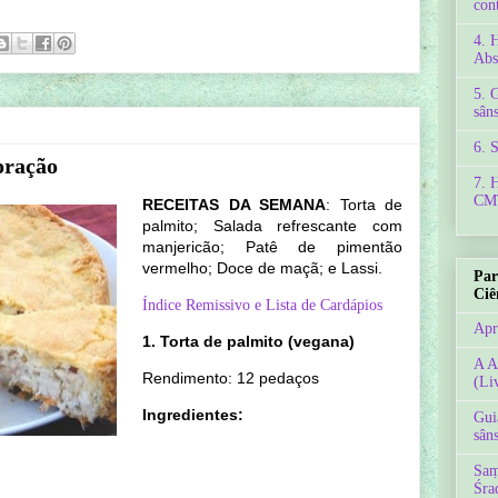
con
4. 
Abs
5. 
sâns
6. 
oração
7. 
CMT
RECEITAS DA SEMANA
: Torta de
palmito; Salada refrescante com
manjericão; Patê de pimentão
vermelho; Doce de maçã; e Lassi.
Par
Ciê
Índice Remissivo e Lista de Cardápios
Apr
1. Torta de palmito (vegana)
A A
Rendimento: 12 pedaços
(Li
Ingredientes:
Gui
sâns
Saṃ
Śra