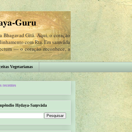
aya-Guru
da Bhagavad Gītā. Aqui, o coração
 alinhamento com Ṛta. Em samvāda
lectum — o coração reconhece, a
eitas Vegetarianas
s recentes
mpêndio Hṛdaya-Saṃvāda