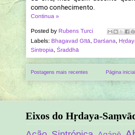
como conhecimento.
Continua »
Posted by
Rubens Turci
Labels:
Bhagavad Gītā
,
Darśana
,
Hṛday
Sintropia
,
Śraddhā
Postagens mais recentes
Página inicia
Eixos do Hṛdaya-Saṃvā
A
Ação Sintrópica
Agápē