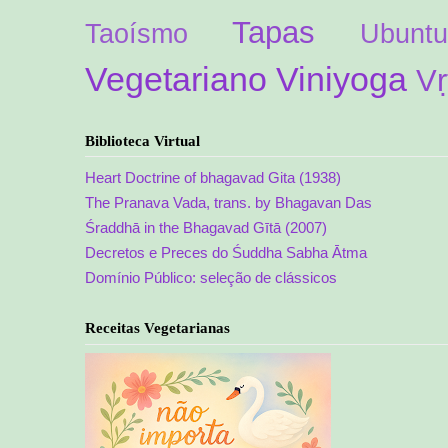
Tapas
Taoísmo
Ubuntu
Vegetariano
Viniyoga
Vṛ
Biblioteca Virtual
Heart Doctrine of bhagavad Gita (1938)
The Pranava Vada, trans. by Bhagavan Das
Śraddhā in the Bhagavad Gītā (2007)
Decretos e Preces do Śuddha Sabha Ātma
Domínio Público: seleção de clássicos
Receitas Vegetarianas