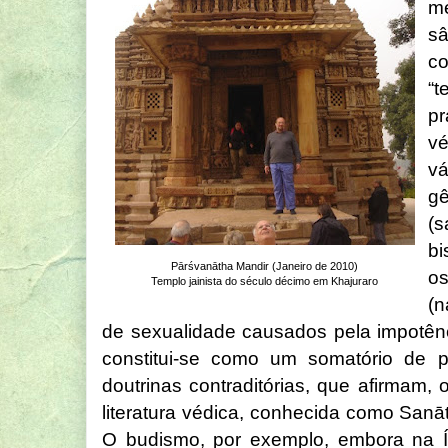
me
s
co
“
p
v
v
gê
(
bi
Pārśvanātha Mandir (Janeiro de 2010)
o
Templo jainista do século décimo em Khajuraro
(
de sexualidade causados pela impotênci
constitui-se como um somatório de prá
doutrinas contraditórias, que afirmam, 
literatura védica, conhecida como Sanā
O budismo, por exemplo, embora na Ín