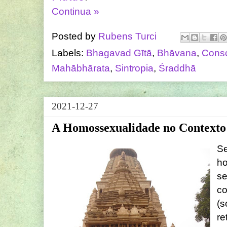
Continua »
Posted by
Rubens Turci
Labels:
Bhagavad Gītā
,
Bhāvana
,
Consc
Mahābhārata
,
Sintropia
,
Śraddhā
2021-12-27
A Homossexualidade no Contexto
S
h
se
c
(
re