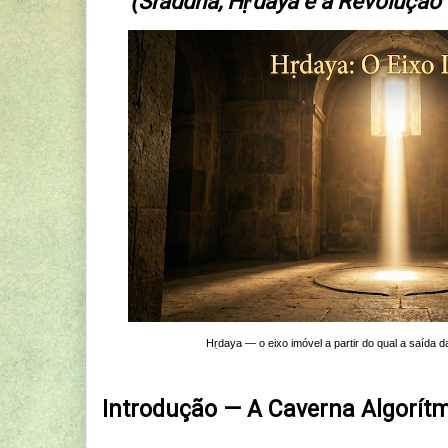
(Śraddhā, Hṛdaya e a Revolução S
Hṛdaya — o eixo imóvel a partir do qual a saída d
Introdução — A Caverna Algorít