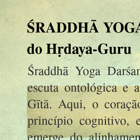
ŚRADDHĀ YOGA 
do Hṛdaya-Guru
Śraddhā Yoga Darśan
escuta ontológica e 
Gītā. Aqui, o coraç
princípio cognitivo,
emerge do alinhamen