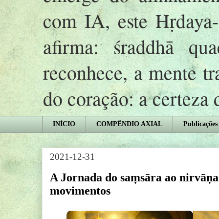
com IA, este Hṛday
afirma: śraddhā qu
reconhece, a mente tr
do coração: a certeza
INÍCIO
COMPÊNDIO AXIAL
Publicações
2021-12-31
A Jornada do saṃsāra ao nirvāṇ
movimentos