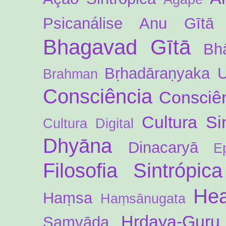
Psicanálise
Anu Gītā
Bhagavad Gītā
Bh
Bṛhadāraṇyaka 
Brahman
Consciência
Consciên
Cultura Si
Cultura Digital
Dhyāna
Dinacaryā
E
Filosofia Sintrópica
Hea
Haṃsa
Haṃsānugata
Hṛdaya-Guru
Saṃvāda