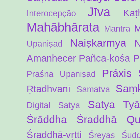
Jīva
Kaṭ
Interocepção
Mahābhārata
M
Mantra
Naiṣkarmya
N
Upaniṣad
Amanhecer
Pañca-kośa
P
Práxis 
Praśna Upaniṣad
Saṃk
Ṛtadhvanī
Samatva
Satya Ty
Digital
Satya
Śrāddha
Śraddhā Qua
Śraddhā-vṛtti
Śreyas
Śud