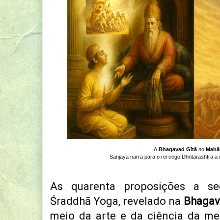
​A
Bhagavad Gītā
no
Mahā
Sanjaya narra para o rei cego Dhritarashtra 
As quarenta proposições a se
Śraddhā Yoga, revelado na
Bhagav
meio da arte e da ciência da me