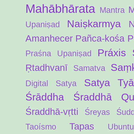
Mahābhārata
M
Mantra
Naiṣkarmya
N
Upaniṣad
Amanhecer
Pañca-kośa
P
Práxis 
Praśna Upaniṣad
Saṃk
Ṛtadhvanī
Samatva
Satya Ty
Digital
Satya
Śrāddha
Śraddhā Qua
Śraddhā-vṛtti
Śreyas
Śud
Tapas
Taoísmo
Ubuntu