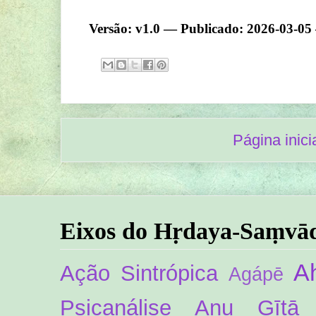
Versão: v1.0 — Publicado: 2026-03-05
Página inici
Eixos do Hṛdaya-Saṃvā
A
Ação Sintrópica
Agápē
Psicanálise
Anu Gītā