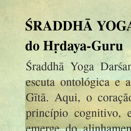
ŚRADDHĀ YOGA 
do Hṛdaya-Guru
Śraddhā Yoga Darśan
escuta ontológica e 
Gītā. Aqui, o coraç
princípio cognitivo,
emerge do alinhamen