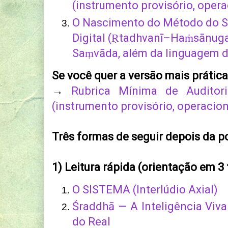
(instrumento provisório, opera
O Nascimento do Método do 
Digital (Ṛtadhvanī–Haṁsānuga
Saṃvāda, além da linguagem 
Se você quer a versão mais prática
→
Rubrica Mínima de Auditor
(instrumento provisório, operacion
Três formas de seguir depois da p
1) Leitura rápida (orientação em 3 
O SISTEMA (Interlúdio Axial)
Śraddhā — A Inteligência Viva
do Real