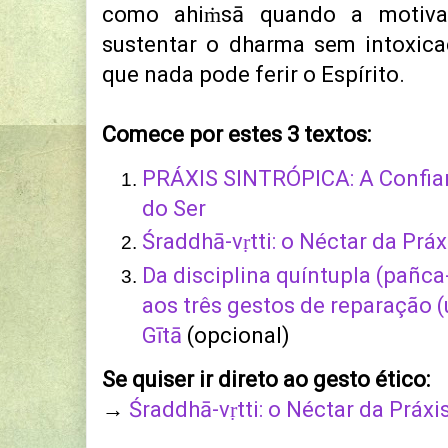
como ahiṁsā quando a motiva
sustentar o dharma sem intoxica
que nada pode ferir o Espírito.
Comece por estes 3 textos:
PRÁXIS SINTRÓPICA: A Confian
do Ser
Śraddhā-vṛtti: o Néctar da Práx
Da disciplina quíntupla (pañc
aos três gestos de reparação 
Gītā
(opcional)
Se quiser ir direto ao gesto ético:
→
Śraddhā-vṛtti: o Néctar da Práxi