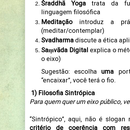
Śraddhā Yoga
trata da fun
linguagem filosófica
Meditação
introduz a prá
(meditar/contemplar)
Svadharma
discute a ética apl
Saṃvāda Digital
explica o mét
o eixo)
Sugestão: escolha
uma
port
“encaixar”, você terá o fio.
1) Filosofia Sintrópica
Para quem quer um eixo público, ver
“Sintrópico”, aqui, não é slogan
critério de coerência com res