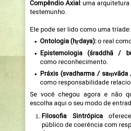
Compêndio Axial
: uma arquitetura 
testemunho.
Ele pode ser lido como uma tríade:
Ontologia (hṛdaya):
o real como
Epistemologia (śraddhā / bu
como reconhecimento.
Práxis (svadharma / saṃvāda /
como responsabilidade relacio
Se você chegou agora e não q
escolha aqui o seu modo de entrad
Filosofia Sintrópica
oferece 
público de coerência com res