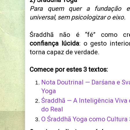
Para quem quer a fundação es
universal, sem psicologizar o eixo.
Śraddhā não é “fé” como cre
confiança lúcida
: o gesto interi
torna capaz de verdade.
Comece por estes 3 textos:
Nota Doutrinal — Darśana e Sv
Yoga
Śraddhā — A Inteligência Viva 
do Real
O Śraddhā Yoga como Cultura 