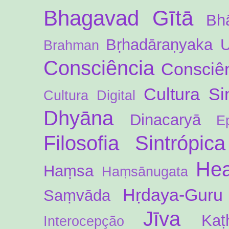
Bhagavad Gītā
Bh
Bṛhadāraṇyaka 
Brahman
Consciência
Consciên
Cultura Si
Cultura Digital
Dhyāna
Dinacaryā
E
Filosofia Sintrópica
Hea
Haṃsa
Haṃsānugata
Hṛdaya-Guru
Saṃvāda
Jīva
Kaṭ
Interocepção