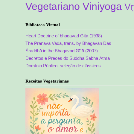
Vegetariano
Viniyoga
Vṛ
Biblioteca Virtual
Heart Doctrine of bhagavad Gita (1938)
The Pranava Vada, trans. by Bhagavan Das
Śraddhā in the Bhagavad Gītā (2007)
Decretos e Preces do Śuddha Sabha Ātma
Domínio Público: seleção de clássicos
Receitas Vegetarianas