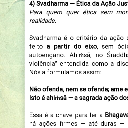
4) Svadharma — Ética da Ação Jus
Para quem quer ética sem mor
realidade.
Svadharma é o critério da ação 
feito
a partir do eixo
, sem ódi
autoengano. Ahiṁsā, no Śradd
violência” entendida como a disci
Nós a formulamos assim:
Não ofenda, nem se ofenda; ame 
Isto é ahiṁsā — a sagrada ação do
Essa é a chave para ler a
Bhagava
há ações firmes — até duras — 