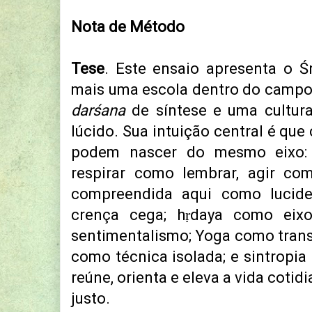
Nota de Método
Tese
. Este ensaio apresenta o 
mais uma escola dentro do camp
darśana
de síntese e uma cultura
lúcido. Sua intuição central é que 
podem nascer do mesmo eixo:
respirar como lembrar, agir co
compreendida aqui como lucid
crença cega; hṛdaya como eix
sentimentalismo; Yoga como trans
como técnica isolada; e sintrop
reúne, orienta e eleva a vida coti
justo.