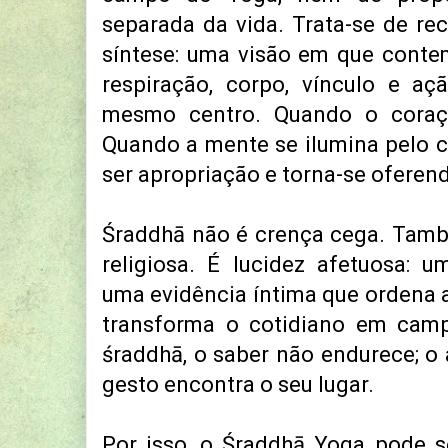
separada da vida. Trata-se de r
síntese: uma visão em que conte
respiração, corpo, vínculo e a
mesmo centro. Quando o coraç
Quando a mente se ilumina pelo c
ser apropriação e torna-se oferen
Śraddhā não é crença cega. Tam
religiosa. É lucidez afetuosa: u
uma evidência íntima que ordena 
transforma o cotidiano em camp
śraddhā, o saber não endurece; o 
gesto encontra o seu lugar.
Por isso, o Śraddhā Yoga pode 