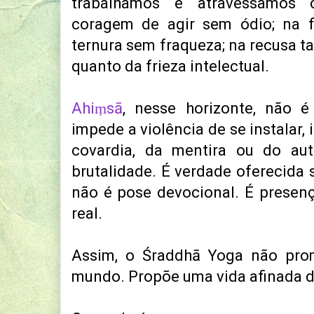
trabalhamos e atravessamos c
coragem de agir sem ódio; na f
ternura sem fraqueza; na recusa t
quanto da frieza intelectual.
Ahiṃsā
, nesse horizonte, não 
impede a violência de se instalar,
covardia, da mentira ou do a
brutalidade. É verdade oferecida
não é pose devocional. É presen
real.
Assim, o Śraddhā Yoga não pro
mundo. Propõe uma vida afinada d