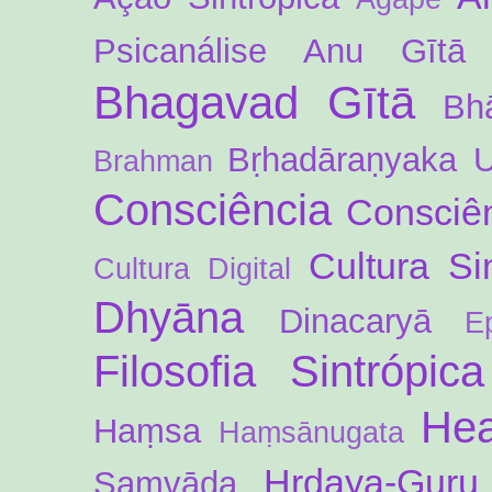
Psicanálise
Anu Gītā
Bhagavad Gītā
Bh
Bṛhadāraṇyaka 
Brahman
Consciência
Consciên
Cultura Si
Cultura Digital
Dhyāna
Dinacaryā
E
Filosofia Sintrópica
Hea
Haṃsa
Haṃsānugata
Hṛdaya-Guru
Saṃvāda