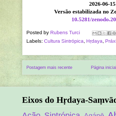
2026-06-15
Versão estabilizada no 
10.5281/zenodo.2
Posted by
Rubens Turci
Labels:
Cultura Sintrópica
,
Hṛdaya
,
Práx
Postagem mais recente
Página inicia
Eixos do Hṛdaya-Saṃvā
A
Ação Sintrópica
Agápē