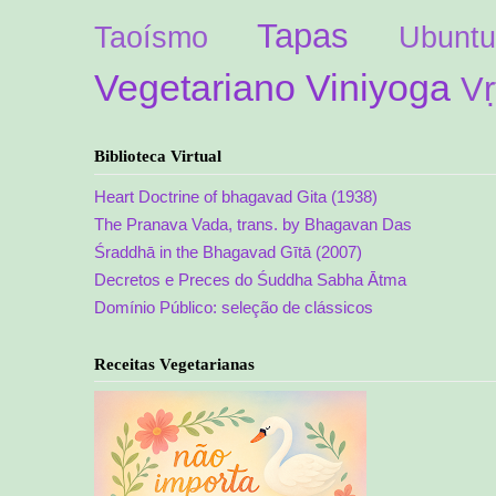
Tapas
Taoísmo
Ubuntu
Vegetariano
Viniyoga
Vṛ
Biblioteca Virtual
Heart Doctrine of bhagavad Gita (1938)
The Pranava Vada, trans. by Bhagavan Das
Śraddhā in the Bhagavad Gītā (2007)
Decretos e Preces do Śuddha Sabha Ātma
Domínio Público: seleção de clássicos
Receitas Vegetarianas