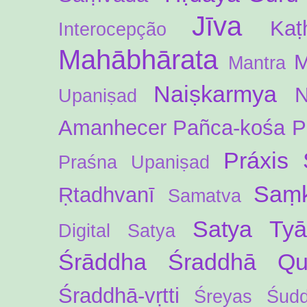
Jīva
Kaṭ
Interocepção
Mahābhārata
M
Mantra
Naiṣkarmya
N
Upaniṣad
Amanhecer
Pañca-kośa
P
Práxis 
Praśna Upaniṣad
Saṃk
Ṛtadhvanī
Samatva
Satya Ty
Digital
Satya
Śrāddha
Śraddhā Qua
Śraddhā-vṛtti
Śreyas
Śud