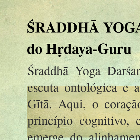
ŚRADDHĀ YOGA 
do Hṛdaya-Guru
Śraddhā Yoga Darśan
escuta ontológica e 
Gītā. Aqui, o coraç
princípio cognitivo,
emerge do alinhamen