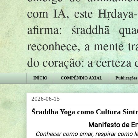
com IA, este Hṛday
afirma: śraddhā qu
reconhece, a mente tr
do coração: a certeza
INÍCIO
COMPÊNDIO AXIAL
Publicações
2026-06-15
Śraddhā Yoga como Cultura Sint
Manifesto de E
Conhecer como amar, respirar como le