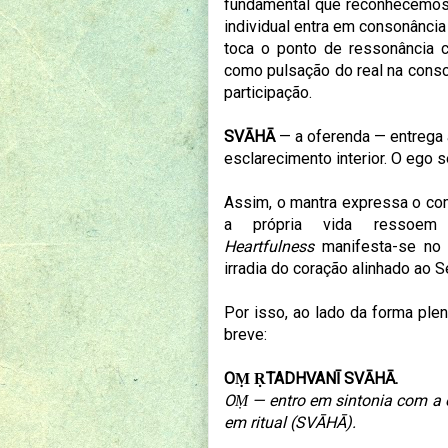
fundamental que reconhecemos
individual entra em consonância
toca o ponto de ressonância
como pulsação do real na consci
participação.
SVĀHĀ
— a oferenda — entrega 
esclarecimento interior. O ego 
Assim, o mantra expressa o co
a própria vida ressoe
Heartfulness
manifesta-se no b
irradia do coração alinhado ao Se
Por isso, ao lado da forma pl
breve:
OṂ ṚTADHVANĪ SVĀHĀ.
OṂ — entro em sintonia com a 
em ritual (SVĀHĀ).