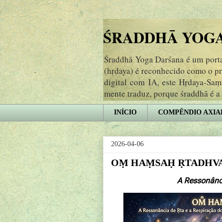
ŚRADDHĀ YOGA 
Śraddhā Yoga Darśana é um portal
(hṛdaya) é reconhecido como o p
digital com IA, este Hṛdaya-Sa
mente traduz, porque śraddhā é a
INÍCIO
COMPÊNDIO AXIA
2026-04-06
OṂ HAṂSAḤ ṚTADHVAN
A Ressonânci