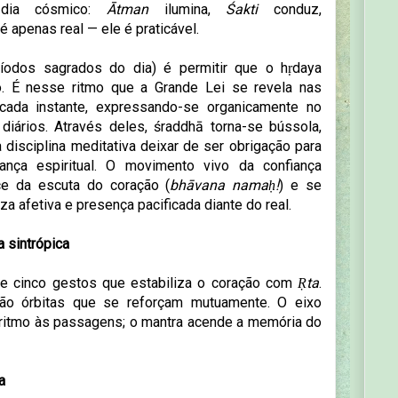
 dia cósmico:
Ātman
ilumina,
Śakti
conduz,
 apenas real — ele é praticável.
ríodos sagrados do dia) é permitir que o hṛdaya
 É nesse ritmo que a Grande Lei se revela nas
cada instante, expressando-se organicamente no
iários. Através deles, śraddhā torna-se bússola,
 disciplina meditativa deixar de ser obrigação para
ança espiritual. O movimento vivo da confiança
ce da escuta do coração (
bhāvana namaḥ!
) e se
za afetiva e presença pacificada diante do real.
a sintrópica
de cinco gestos que estabiliza o coração com
Ṛta
.
ão órbitas que se reforçam mutuamente. O eixo
 ritmo às passagens; o mantra acende a memória do
a