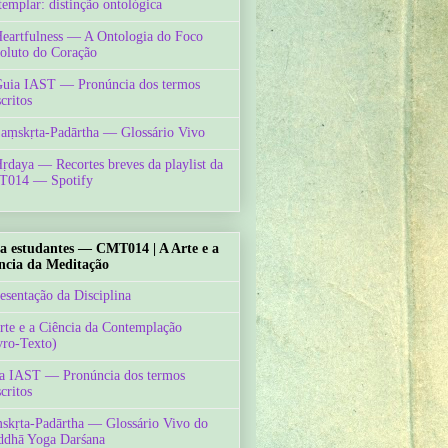
templar: distinção ontológica
Heartfulness — A Ontologia do Foco
oluto do Coração
Guia IAST — Pronúncia dos termos
critos
Saṃskṛta-Padārtha — Glossário Vivo
Hṛdaya — Recortes breves da playlist da
014 — Spotify
a estudantes — CMT014 | A Arte e a
ncia da Meditação
esentação da Disciplina
rte e a Ciência da Contemplação
vro-Texto)
a IAST — Pronúncia dos termos
critos
skṛta-Padārtha — Glossário Vivo do
ddhā Yoga Darśana