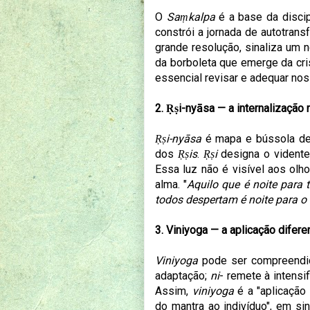
O
Saṃkalpa
é a base da discip
constrói a jornada de autotran
grande resolução, sinaliza um
da borboleta que emerge da cri
essencial revisar e adequar noss
2. Ṛṣi-nyāsa — a internalização 
Ṛṣi-nyāsa
é mapa e bússola de
dos
Ṛṣis
.
Ṛṣi
designa o vidente
Essa luz não é visível aos ol
alma. "
Aquilo que é noite para 
todos despertam é noite para o
3. Viniyoga — a aplicação difere
Viniyoga
pode ser compreendi
adaptação;
ni
- remete à intensi
Assim,
viniyoga
é a "aplicação 
do mantra ao indivíduo", em si