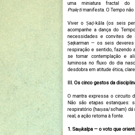
uma miniatura fractal do
Prakṛti
manifesta. O Tempo não é
Viver o Ṣaḍ-kāla (os seis pe
acompanhe a dança do Tempo.
necessidades e convites de 
Ṣaṭkarman — os seis deveres d
respiração e sentido, fazendo a
se tornar contemplação e ali
luminosa no fluxo do dia nas
desdobra em atitude ética, clare
III. Os cinco gestos da disciplin
O mantra expressa o circuito 
Não são etapas estanques: s
respiratório (haṃsa/so'ham) dá
real; a ação retorna à fonte.
1. Saṃkalpa — o voto que orient