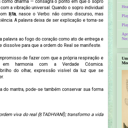
 como dharma — consagra o ponto em que o sopro
Hea
 com a vibração universal. Quando o sopro individual
 com
Ṛta
, nasce o Verbo: não como discurso, mas
Pla
ência. A palavra deixa de ser explicação e torna-se
Pla
Apr
a palavra ao fogo do coração como ato de entrega e
Nec
se dissolve para que a ordem do Real se manifeste.
mpromisso de fazer com que a própria respiração e
Um 
Med
m em harmonia com a Verdade Cósmica.
rilho do olhar, expressão visível da luz que se
r.
ena do mantra, pode-se também conservar sua forma
ordem viva do real (ṚTADHVANĪ); transformo a vida