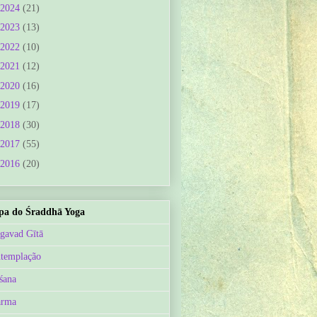
2024
(21)
2023
(13)
2022
(10)
2021
(12)
2020
(16)
2019
(17)
2018
(30)
2017
(55)
2016
(20)
a do Śraddhā Yoga
gavad Gītā
templação
śana
arma