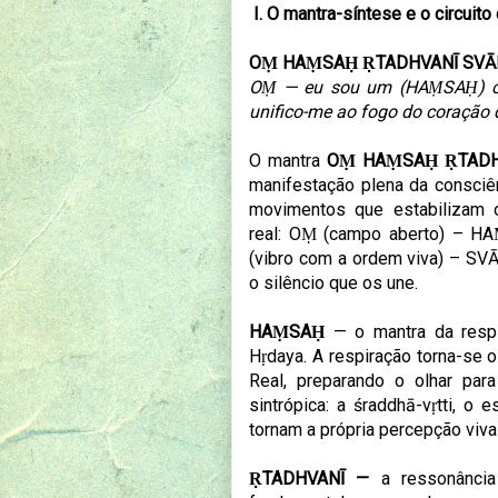
I. O mantra-síntese e o circuito
OṂ HAṂSAḤ ṚTADHVANĪ SVĀ
OṂ — eu sou um (HAṂSAḤ) co
unifico-me ao fogo do coração 
O mantra
OṂ HAṂSAḤ ṚTADH
manifestação plena da consciê
movimentos que estabilizam 
real: OṂ (campo aberto) – H
(vibro com a ordem viva) – SV
o silêncio que os une.
HAṂSAḤ
— o mantra da respi
Hṛdaya. A respiração torna-se o 
Real, preparando o olhar para
sintrópica: a śraddhā-vṛtti, o
tornam a própria percepção viva
ṚTADHVANĪ —
a ressonância