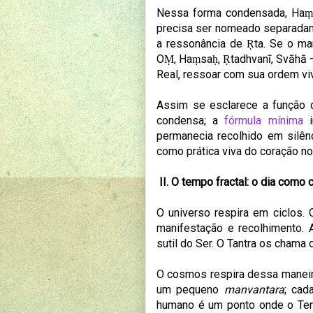
Nessa forma condensada, Haṃsa
precisa ser nomeado separadame
a ressonância de Ṛta. Se o ma
OṂ, Haṃsaḥ, Ṛtadhvanī, Svāhā —
Real, ressoar com sua ordem vi
Assim se esclarece a função d
condensa; a
fórmula mínima
i
permanecia recolhido em silê
como prática viva do coração n
II. O tempo fractal: o dia como
O universo respira em ciclos.
manifestação e recolhimento.
sutil do Ser. O Tantra os chama
O cosmos respira dessa maneir
um pequeno
manvantara
; cad
humano é um ponto onde o Tem