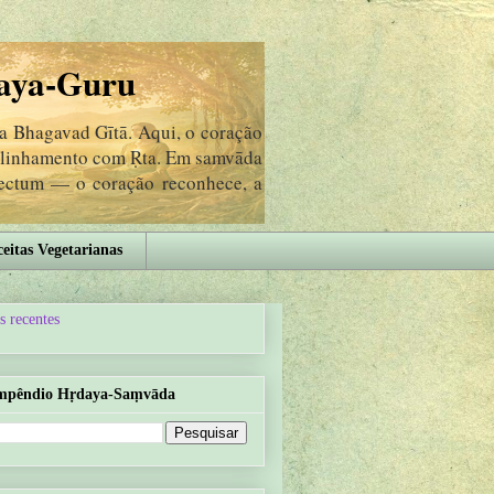
aya-Guru
da Bhagavad Gītā. Aqui, o coração
 alinhamento com Ṛta. Em samvāda
lectum — o coração reconhece, a
eitas Vegetarianas
s recentes
mpêndio Hṛdaya-Saṃvāda