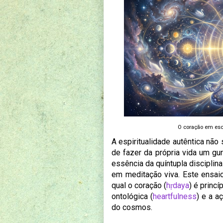
O coração em escu
A espiritualidade autêntica nã
de fazer da própria vida um gur
essência da quíntupla disciplina 
em meditação viva. Este ensaio
qual o coração (
hṛdaya
) é princ
ontológica (
heartfulness
) e a a
do cosmos.