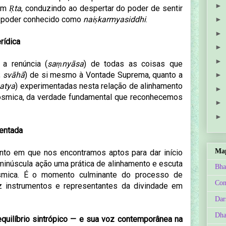
►
com
Ṛta
, conduzindo ao despertar do poder de sentir
— poder conhecido como
naiṣkarmyasiddhi
.
►
►
rídica
►
►
 a renúncia (
saṃnyāsa
) de todas as coisas que
;
svāhā
) de si mesmo à Vontade Suprema, quanto a
►
atya
) experimentadas nesta relação de alinhamento
►
ósmica, da verdade fundamental que reconhecemos
►
►
tentada
Map
to em que nos encontramos aptos para dar início
minúscula ação uma prática de alinhamento e escuta
Bha
smica. É o momento culminante do processo de
Con
z instrumentos e representantes da divindade em
Dar
Dh
equilíbrio sintrópico — e sua voz contemporânea na