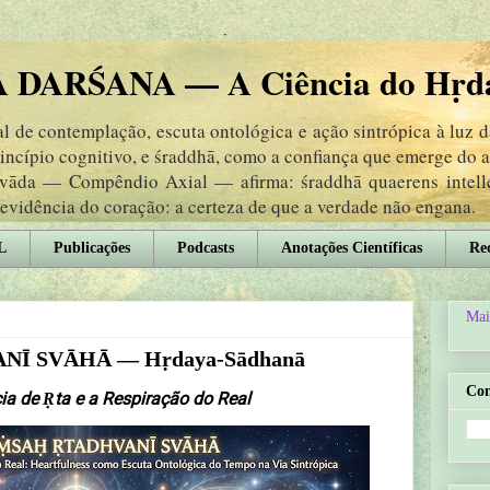
DARŚANA — A Ciência do Hṛd
 de contemplação, escuta ontológica e ação sintrópica à luz 
rincípio cognitivo, e śraddhā, como a confiança que emerge do
ṃvāda — Compêndio Axial — afirma: śraddhā quaerens intel
 evidência do coração: a certeza de que a verdade não engana.
L
Publicações
Podcasts
Anotações Científicas
Rec
Mai
Ī SVĀHĀ — Hṛdaya-Sādhanā
Co
a de Ṛta e a Respiração do Real