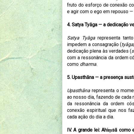
fruto do esforço de conexão 
e agir com o ego em repouso 
4. Satya Tyāga — a dedicação ve
Satya Tyāga
representa tanto
impedem a consagração (
tyāga
dedicação plena às verdades (
s
com a ressonância da ordem c
como
dharma
.
5. Upasthāna — a presença sus
Upasthāna
representa o momen
ao nosso dia, fazendo de cada 
da ressonância da ordem có
conexão espiritual que nos fa
cada ação do dia a dia.
IV. A grande lei: Ahiṃsā como 