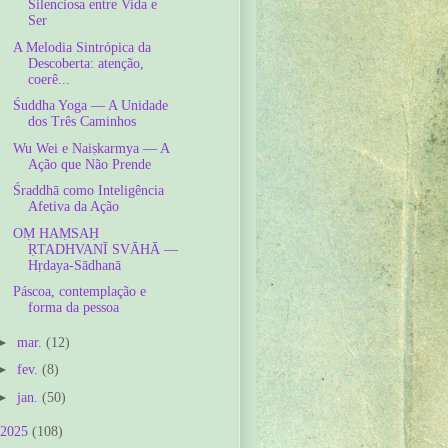
Silenciosa entre Vida e
Ser
A Melodia Sintrópica da
Descoberta: atenção,
coerê...
Śuddha Yoga — A Unidade
dos Três Caminhos
Wu Wei e Naiṣkarmya — A
Ação que Não Prende
Śraddhā como Inteligência
Afetiva da Ação
OṂ HAṂSAḤ
ṚTADHVANĪ SVĀHĀ —
Hṛdaya-Sādhanā
Páscoa, contemplação e
forma da pessoa
►
mar.
(12)
►
fev.
(8)
►
jan.
(50)
2025
(108)