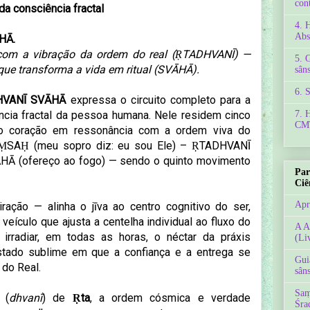
con
 da consciência fractal
4. 
Abs
HĀ.
m a vibração da ordem do real (ṚTADHVANĪ) —
5. 
que transforma a vida em ritual (SVĀHĀ).
sâns
6. 
VANĪ SVĀHĀ
expressa o circuito completo para a
ncia fractal da pessoa humana. Nele residem cinco
7. 
CMT
o coração em ressonância com a ordem viva do
AṂSAḤ (meu sopro diz: eu sou Ele) – ṚTADHVANĪ
ĀHĀ (ofereço ao fogo) — sendo o quinto movimento
Par
Ciê
Apr
ração — alinha o jīva ao centro cognitivo do ser,
veículo que ajusta a centelha individual ao fluxo do
A A
 irradiar, em todas as horas, o néctar da práxis
(Li
 estado sublime em que a confiança e a entrega se
Gui
 do Real.
sâns
Saṃ
 (
dhvanī
) de
Ṛta
, a ordem cósmica e verdade
Śra