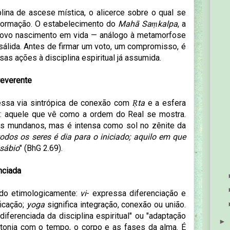
lina de ascese mística, o alicerce sobre o qual se
sformação. O estabelecimento do
Mahā Saṃkalpa
, a
 novo nascimento em vida — análogo à metamorfose
sálida. Antes de firmar um voto, um compromisso, é
as ações à disciplina espiritual já assumida.
reverente
ssa via sintrópica de conexão com
Ṛta
e a esfera
: aquele que vê como a ordem do Real se mostra.
hos mundanos, mas é intensa como sol no zênite da
todos os seres é dia para o iniciado; aquilo em que
 sábio
" (BhG 2.69).
nciada
do etimologicamente:
vi
- expressa diferenciação e
ficação;
yoga
significa integração, conexão ou união.
diferenciada da disciplina espiritual" ou "adaptação
►
ntonia com o tempo, o corpo e as fases da alma. É