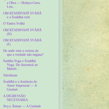
a Obra — Hṛdaya-Guru,
Lim...
OṂ ṚTADHVANĪ SVĀHĀ
e a Śraddhā-vṛtti
O Yantra Svāhā
OṂ ṚTADHVANĪ SVĀHĀ
(II)
OṂ ṚTADHVANĪ SVĀHĀ
(I)
De onde vem a certeza de
que a verdade não engana?
Śuddha Yoga e Śraddhā
Yoga: Do Ancestral ao
Manife...
Sūtrātman
Śraddhā e a Assíntota do
Amor Impessoal — A
Geomet...
A DIGRESSÃO
NECESSÁRIA
Jīva e Ātman — A Unidade