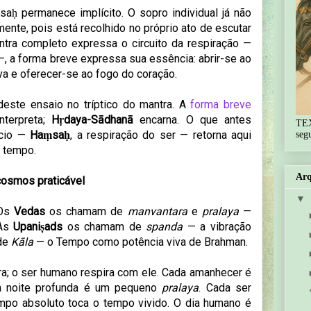
ḥ permanece implícito. O sopro individual já não
nte, pois está recolhido no próprio ato de escutar
ntra completo expressa o circuito da respiração —
, a forma breve expressa sua essência: abrir-se ao
va e oferecer-se ao fogo do coração.
este ensaio no tríptico do mantra. A
forma breve
nterpreta;
Hṛdaya-Sādhanā
encarna. O que antes
TE
ncio —
Haṃsaḥ
, a respiração do ser — retorna aqui
seg
o tempo.
Arq
 cosmos praticável
▼
 Os
Vedas
os chamam de
manvantara
e
pralaya
—
 As
Upaniṣads
os chamam de
spanda
— a vibração
 de
Kāla
— o Tempo como potência viva de Brahman.
a; o ser humano respira com ele. Cada amanhecer é
a noite profunda é um pequeno
pralaya
. Cada ser
po absoluto toca o tempo vivido. O dia humano é