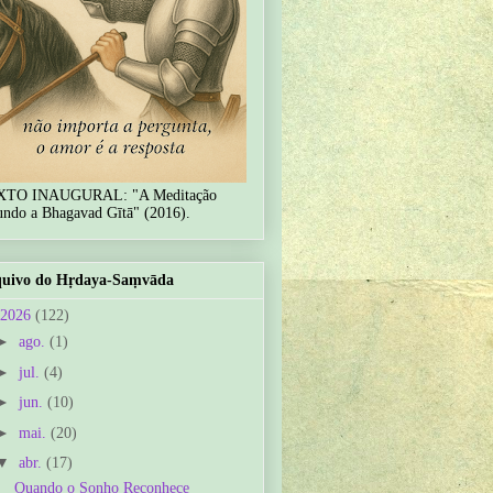
XTO INAUGURAL: "A Meditação
undo a Bhagavad Gītā" (2016).
uivo do Hṛdaya-Saṃvāda
2026
(122)
►
ago.
(1)
►
jul.
(4)
►
jun.
(10)
►
mai.
(20)
▼
abr.
(17)
Quando o Sonho Reconhece