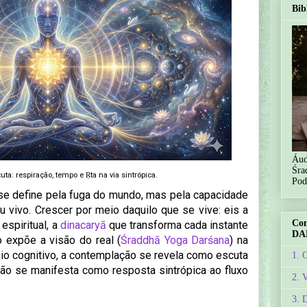
Bib
Áud
Śra
ta: respiração, tempo e Ṛta na via sintrópica.
Pod
o se define pela fuga do mundo, mas pela capacidade
u vivo. Crescer por meio daquilo que se vive: eis a
Co
espiritual, a
dinacaryā
que transforma cada instante
DA
 expõe a visão do real (
Śraddhā Yoga Darśana
) na
ípio cognitivo, a contemplação se revela como escuta
1. 
ção se manifesta como resposta sintrópica ao fluxo
2. 
3. 