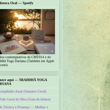
lioteca Oral — Spotify
ios contemplativos da CMT014 e do
ddhā Yoga Darśana (Também em Apple
casts).
mece aqui — ŚRADDHĀ YOGA
RŚANA
Compêndio Axial (Sumário Geral)
Visão Geral da Obra (Guia de leitura)
Da Técnica à Presença — Meditar e