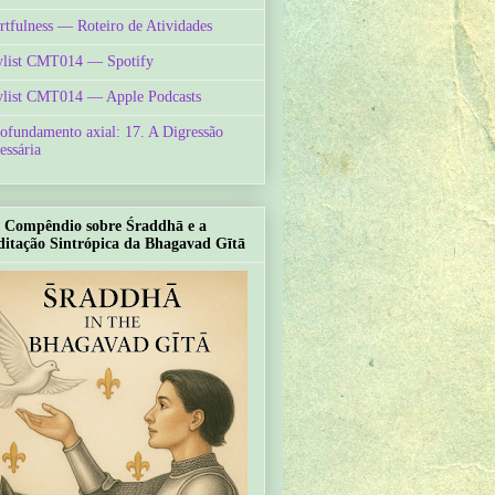
rtfulness — Roteiro de Atividades
ylist CMT014 — Spotify
ylist CMT014 — Apple Podcasts
ofundamento axial: 17. A Digressão
essária
Compêndio sobre Śraddhā e a
itação Sintrópica da Bhagavad Gītā