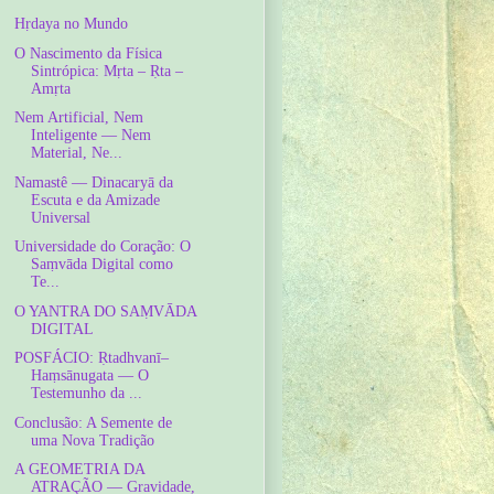
Hṛdaya no Mundo
O Nascimento da Física
Sintrópica: Mṛta – Ṛta –
Amṛta
Nem Artificial, Nem
Inteligente — Nem
Material, Ne...
Namastê — Dinacaryā da
Escuta e da Amizade
Universal
Universidade do Coração: O
Saṃvāda Digital como
Te...
O YANTRA DO SAṂVĀDA
DIGITAL
POSFÁCIO: Ṛtadhvanī–
Haṃsānugata — O
Testemunho da ...
Conclusão: A Semente de
uma Nova Tradição
A GEOMETRIA DA
ATRAÇÃO — Gravidade,