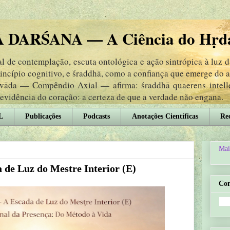
DARŚANA — A Ciência do Hṛd
 de contemplação, escuta ontológica e ação sintrópica à luz 
rincípio cognitivo, e śraddhā, como a confiança que emerge do
ṃvāda — Compêndio Axial — afirma: śraddhā quaerens intel
 evidência do coração: a certeza de que a verdade não engana.
L
Publicações
Podcasts
Anotações Científicas
Rec
Mai
de Luz do Mestre Interior (E)
Co