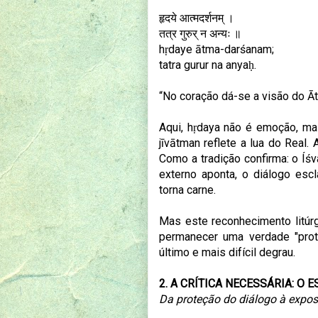
हृदये आत्मदर्शनम् ।
तत्र गुरुर् न अन्यः ॥
hṛdaye ātma-darśanam;
tatra gurur na anyaḥ.
“No coração dá-se a visão do Ātm
Aqui, hṛdaya não é emoção, m
jīvātman reflete a lua do Real.
Como a tradição confirma: o Íś
externo aponta, o diálogo es
torna carne.
Mas este reconhecimento litúrg
permanecer uma verdade "prot
último e mais difícil degrau.
2. A CRÍTICA NECESSÁRIA: O 
Da proteção do diálogo à expo