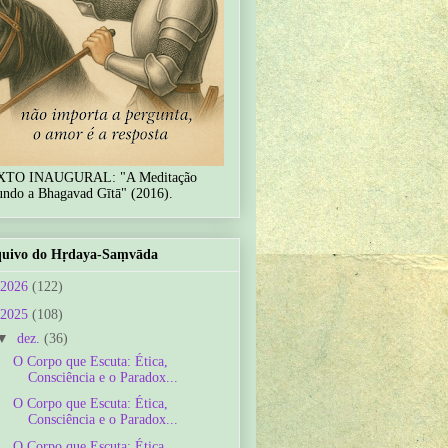
XTO INAUGURAL: "A Meditação
undo a Bhagavad Gītā" (2016).
uivo do Hṛdaya-Saṃvāda
2026
(122)
2025
(108)
▼
dez.
(36)
O Corpo que Escuta: Ética,
Consciência e o Paradox...
O Corpo que Escuta: Ética,
Consciência e o Paradox...
O Corpo que Escuta: Ética,