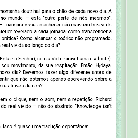
ontanha doutrinal para o chão de cada novo dia. A
a no mundo — esta "outra parte de nós mesmos",
 —, inaugura esse amanhecer não mais em busca do
terior revelado a cada jornada: como transcender a
 e prática? Como alcançar o teórico não programado,
real vivida ao longo do dia?
āla é o Senhor), nem a Vida Puruṣottama é a fonte).
eu movimento, da sua respiração. Então, Hṛdaya,
ovo dia? Devemos fazer algo diferente antes de
arantir que não estamos apenas escrevendo sobre a
pire através de nós?
Nem o clique, nem o som, nem a repetição. Richard
do real vivido — não do abstrato: “Knowledge isn’t
, isso é quase uma tradução espontânea: