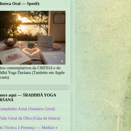
lioteca Oral — Spotify
ios contemplativos da CMT014 e do
ddhā Yoga Darśana (Também em Apple
casts).
mece aqui — ŚRADDHĀ YOGA
RŚANA
Compêndio Axial (Sumário Geral)
Visão Geral da Obra (Guia de leitura)
Da Técnica à Presença — Meditar e