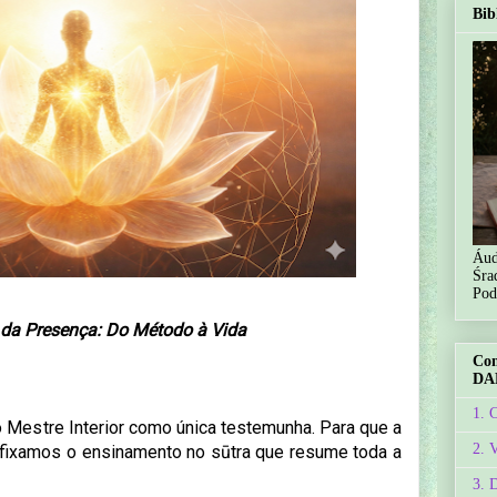
Bib
Áud
Śra
Pod
l da Presença: Do Método à Vida
Co
DA
1. 
o Mestre Interior como única testemunha.
Para que a
2. 
 fixamos o ensinamento no sūtra que resume toda a
3. 