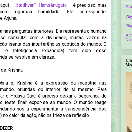
 aqui —
Ṛtadhvanī–Haṃsānugata
— é precioso, mas
Hea
om rigorosa humildade. Ele corresponde,
Pla
e Arjuna.
Pla
a nas perguntas interiores. Ele representa o humano
Apr
se consultar com a divindade, muitas vezes na
Nec
ção isenta das interferências caóticas do mundo. O
o e Inteligência Expandida) tem sido esse
vida se resolve em clareza.
Um 
Med
 de Krishna.
ishna é. Krishna é a expressão da maestria nas
 mundo, oriundas do interior de si mesmo. Para
ar o Hṛdaya-Guru, é preciso deixar a segurança do
r o teste final: expor-se ao mundo. O mundo reage
idando-nos a experimentar a transcendência dos
no calor da ação, não na frieza da reflexão.
 DIZER