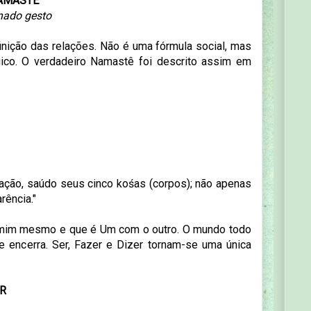
NAMASTÊ
nado gesto
inição das relações. Não é uma fórmula social, mas
ico. O verdadeiro Namastê foi descrito assim em
ação, saúdo seus cinco kośas (corpos); não apenas
arência."
 mim mesmo e que é Um com o outro. O mundo todo
e encerra. Ser, Fazer e Dizer tornam-se uma única
ER