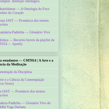
templar: distinção ontológica
Heartfulness — A Ontologia do Foco
oluto do Coração
Guia IAST — Pronúncia dos termos
critos
Saṃskṛta-Padārtha — Glossário Vivo
Hṛdaya — Recortes breves da playlist da
014 — Spotify
a estudantes — CMT014 | A Arte e a
ncia da Meditação
esentação da Disciplina
rte e a Ciência da Contemplação
vro-Texto)
a IAST — Pronúncia dos termos
critos
skṛta-Padārtha — Glossário Vivo do
ddhā Yoga Darśana