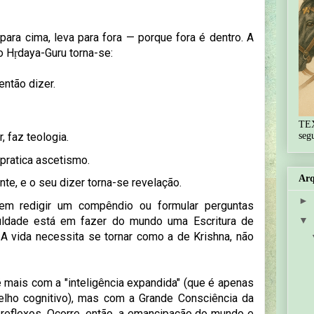
para cima, leva para fora — porque fora é dentro. A
o Hṛdaya-Guru torna-se:
então dizer.
TE
seg
 faz teologia.
 pratica ascetismo.
Arq
te, e o seu dizer torna-se revelação.
►
 em redigir um compêndio ou formular perguntas
▼
culdade está em fazer do mundo uma Escritura de
 A vida necessita se tornar como a de Krishna, não
mais com a "inteligência expandida" (que é apenas
lho cognitivo), mas com a Grande Consciência da
o reflexos. Ocorre, então, a emancipação do mundo e