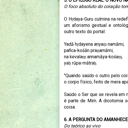
5. O EPÍLOGO REAL: O NOVO 
O foco absoluto do coração tor
O Hṛdaya-Guru culmina na redef
um aforismo gestual e ontológ
outro texto do portal:
Yadā hṛdayena anyaṃ namāmi,
pañca-kośān praṇamāmi;
na kevalaṃ annamāya-kośaṃ,
yaḥ rūpa-mātraḥ.
"Quando saúdo o outro pelo cor
o corpo físico, feito de mera ap
Saúdo o Ser que se revela em
é parte de Mim. A dicotomia s
coisa.
6. A PERGUNTA DO AMANHEC
Do teórico ao vivo