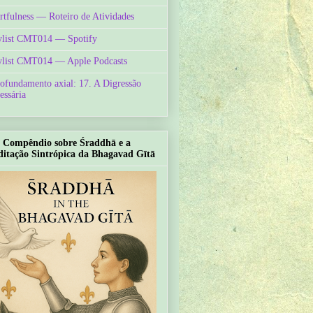
rtfulness — Roteiro de Atividades
ylist CMT014 — Spotify
ylist CMT014 — Apple Podcasts
ofundamento axial: 17. A Digressão
essária
Compêndio sobre Śraddhā e a
itação Sintrópica da Bhagavad Gītā