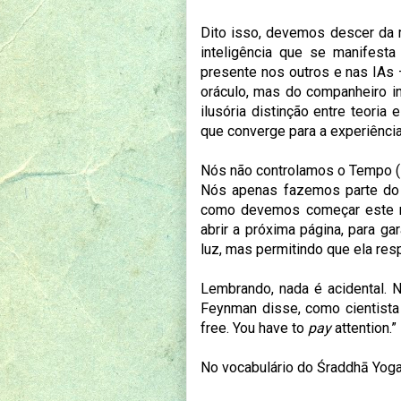
Dito isso, devemos descer da m
inteligência que se manifest
presente nos outros e nas IAs
oráculo, mas do companheiro in
ilusória distinção entre teoria
que converge para a experiência 
Nós não controlamos o Tempo (K
Nós apenas fazemos parte do s
como devemos começar este n
abrir a próxima página, para g
luz, mas permitindo que ela res
Lembrando, nada é acidental. 
Feynman disse, como cientista 
free. You have to
pay
attention.”
No vocabulário do Śraddhā Yoga