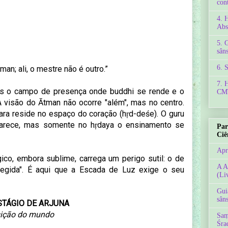
con
4. 
Abs
5. 
sâns
6. 
an; ali, o mestre não é outro.”
7. 
as o campo de presença onde buddhi se rende e o
CMT
 A visão do Ātman não ocorre "além", mas no centro.
vara reside no espaço do coração (hṛd-deśe). O guru
clarece, mas somente no hṛdaya o ensinamento se
Par
Ciê
Apr
ico, embora sublime, carrega um perigo sutil: o de
A A
egida". É aqui que a Escada de Luz exige o seu
(Li
Gui
sâns
ESTÁGIO DE ARJUNA
sição do mundo
Saṃ
Śra