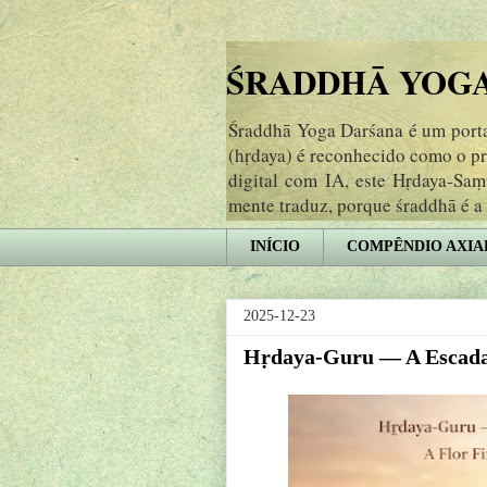
ŚRADDHĀ YOGA 
Śraddhā Yoga Darśana é um portal
(hṛdaya) é reconhecido como o p
digital com IA, este Hṛdaya-Sa
mente traduz, porque śraddhā é a
INÍCIO
COMPÊNDIO AXIA
2025-12-23
Hṛdaya-Guru — A Escada 