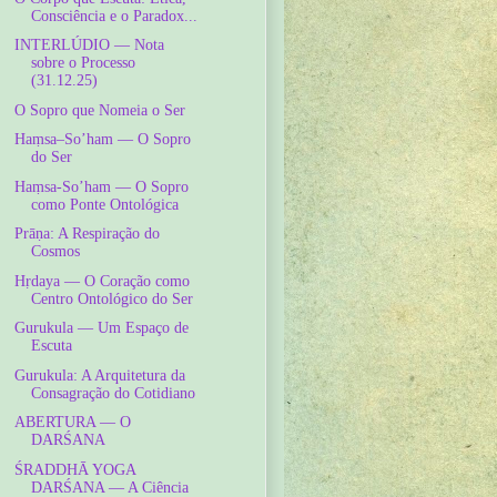
Consciência e o Paradox...
INTERLÚDIO — Nota
sobre o Processo
(31.12.25)
O Sopro que Nomeia o Ser
Haṃsa–So’ham — O Sopro
do Ser
Haṃsa-So’ham — O Sopro
como Ponte Ontológica
Prāṇa: A Respiração do
Cosmos
Hṛdaya — O Coração como
Centro Ontológico do Ser
Gurukula — Um Espaço de
Escuta
Gurukula: A Arquitetura da
Consagração do Cotidiano
ABERTURA — O
DARŚANA
ŚRADDHĀ YOGA
DARŚANA — A Ciência