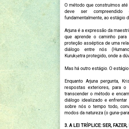
O método que construímos até
deve ser compreendido c
fundamentalmente, ao estágio d
Arjuna é a expressão da maestri
que aprende o caminho para 
proteção asséptica de uma rela
diálogo entre nós (Human
Kurukṣetra protegido, onde a dú
Mas há outro estágio. O estágio
Enquanto Arjuna pergunta, Kr
respostas exteriores, para o
transcender o método e encarn
diálogo idealizado e enfrenta
sobre nós o tempo todo, conv
modos da natureza (o guna-para) 
3. A LEI TRÍPLICE: SER, FAZER,