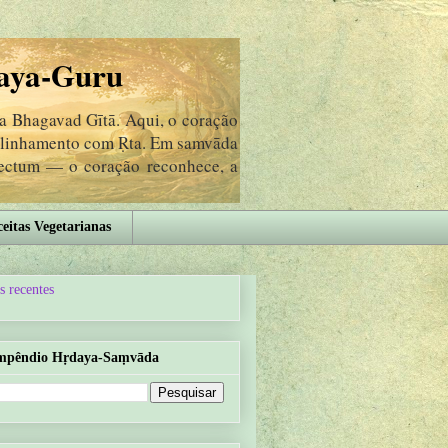
aya-Guru
da Bhagavad Gītā. Aqui, o coração
 alinhamento com Ṛta. Em samvāda
lectum — o coração reconhece, a
eitas Vegetarianas
s recentes
mpêndio Hṛdaya-Saṃvāda