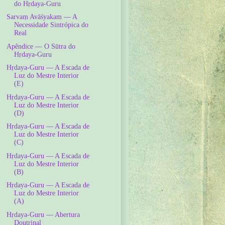
do Hṛdaya-Guru
Sarvaṃ Avāśyakam — A
Necessidade Sintrópica do
Real
Apêndice — O Sūtra do
Hṛdaya-Guru
Hṛdaya-Guru — A Escada de
Luz do Mestre Interior
(E)
Hṛdaya-Guru — A Escada de
Luz do Mestre Interior
(D)
Hṛdaya-Guru — A Escada de
Luz do Mestre Interior
(C)
Hṛdaya-Guru — A Escada de
Luz do Mestre Interior
(B)
Hṛdaya-Guru — A Escada de
Luz do Mestre Interior
(A)
Hṛdaya-Guru — Abertura
Doutrinal