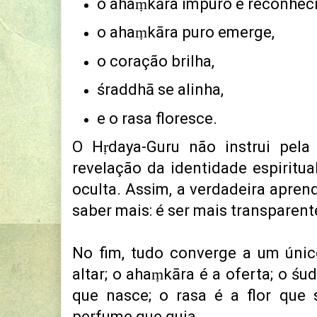
o ahaṃkāra impuro é reconheci
o ahaṃkāra puro emerge,
o coração brilha,
śraddhā se alinha,
e o rasa floresce.
O Hṛdaya-Guru não instrui pel
revelação da identidade espiritua
oculta.
Assim, a verdadeira apren
saber mais:
é ser mais transparent
No fim, tudo converge a um úni
altar;
o ahaṃkāra é a oferta;
o śud
que nasce;
o rasa é a flor que 
perfume que guia