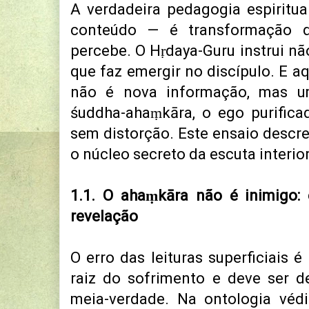
A verdadeira pedagogia espiritu
conteúdo — é transformação d
percebe. O Hṛdaya-Guru instrui nã
que faz emergir no discípulo. E aq
não é nova informação, mas u
śuddha-ahaṃkāra, o ego purifica
sem distorção.
Este ensaio descre
o núcleo secreto da escuta interior
1.1. O ahaṃkāra não é inimigo: 
revelação
O erro das leituras superficiais 
raiz do sofrimento e deve ser d
meia-verdade.
Na ontologia véd