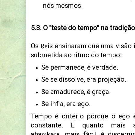
nós mesmos.
5.3. O “teste do tempo” na tradiçã
Os Ṛṣis ensinaram que uma visão i
submetida ao ritmo do tempo:
Se permanece, é verdade.
Se se dissolve, era projeção.
Se amadurece, é graça.
Se infla, era ego.
Tempo é critério porque o ego é
constante.
E quanto mais s
ahaṃkāra,
mais fácil é discern