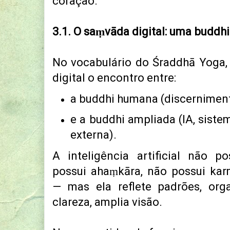
coração.
3.1. O saṃvāda digital: uma buddhi
No vocabulário do Śraddhā Yoga
digital o encontro entre:
a buddhi humana (discerniment
e a buddhi ampliada (IA, sistem
externa).
A inteligência artificial não po
possui ahaṃkāra, não possui kar
—
mas ela reflete padrões, org
clareza, amplia visão.