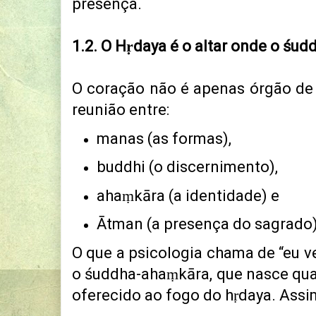
presença.
1.2. O Hṛdaya é o altar onde o śud
O coração não é apenas órgão de
reunião entre:
manas (as formas),
buddhi (o discernimento),
ahaṃkāra (a identidade)
e
Ātman (a presença do sagrado)
O que a psicologia chama de “eu ve
o śuddha-ahaṃkāra, que nasce qu
oferecido ao fogo do hṛdaya.
Assi