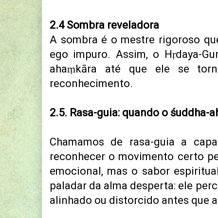
2.4 Sombra reveladora
A sombra é o mestre rigoroso qu
ego impuro.
Assim,
o Hṛdaya-Gur
ahaṃkāra até que ele se tor
reconhecimento.
2.5. Rasa-guia: quando o śuddha-
Chamamos de rasa-guia a capa
reconhecer o movimento certo pe
emocional, mas o sabor espiritua
paladar da alma desperta:
ele per
alinhado ou distorcido antes que a