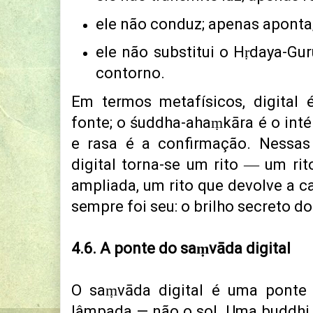
ele não conduz; apenas aponta
ele não substitui o Hṛdaya-Gur
contorno.
Em termos metafísicos,
digital 
fonte;
o śuddha-ahaṃkāra é o inté
e
rasa é a confirmação.
Nessas
digital torna-se um rito ―
um rit
ampliada,
um rito que devolve a c
sempre foi seu:
o brilho secreto d
4.6. A ponte do
saṃvāda digital
O saṃvāda digital é uma pont
lâmpada — não o sol.
Uma buddhi 