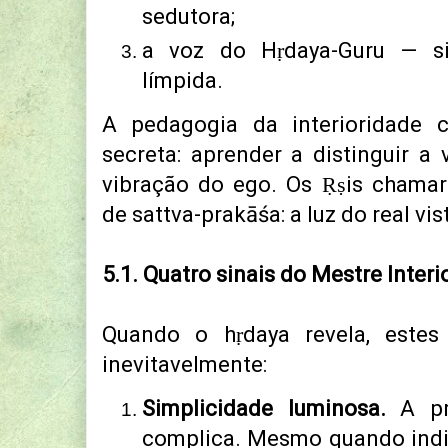
sedutora;
a voz do Hṛdaya-Guru — sil
límpida.
A pedagogia da interioridade
secreta:
aprender a distinguir a
vibração do ego.
Os Ṛṣis chamar
de sattva-prakāśa:
a luz do real vi
5.1. Quatro sinais do Mestre Interi
Quando o hṛdaya revela, estes
inevitavelmente:
Simplicidade luminosa.
A pr
complica.
Mesmo quando indica