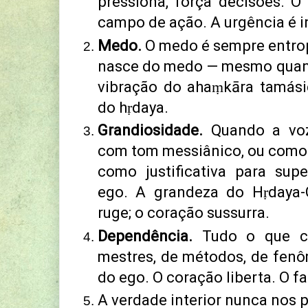
pressiona, força decisões.
O 
campo de ação.
A urgência é 
Medo.
O medo é sempre entro
nasce do medo — mesmo quan
vibração do ahaṃkāra tamás
do hṛdaya.
Grandiosidade.
Quando a voz
com tom messiânico,
ou como 
como justificativa para supe
ego.
A grandeza do Hṛdaya-
ruge;
o coração sussurra.
Dependência.
Tudo o que c
mestres, de métodos, de fen
do ego.
O coração liberta.
O fa
A verdade interior nunca nos p