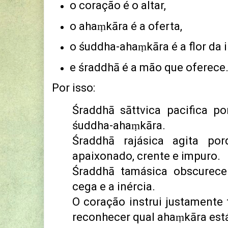
o coração é o altar,
o ahaṃkāra é a oferta,
o śuddha-ahaṃkāra é a flor da 
e śraddhā é a mão que oferece
Por isso:
Śraddhā sāttvica pacifica p
śuddha-ahaṃkāra.
Śraddhā rajásica agita por
apaixonado, crente e impuro.
Śraddhā tamásica obscurece
cega e a inércia.
O coração instrui justamente 
reconhecer qual ahaṃkāra est