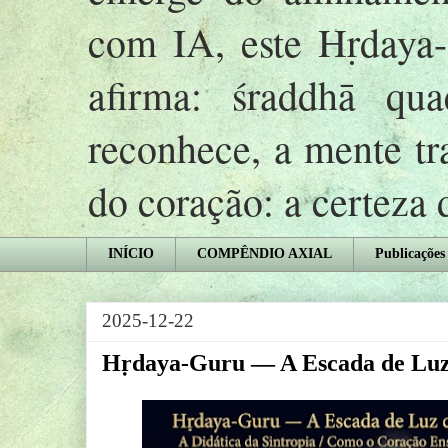
com IA, este Hṛday
afirma: śraddhā qu
reconhece, a mente tr
do coração: a certeza
INÍCIO
COMPÊNDIO AXIAL
Publicações
2025-12-22
Hṛdaya-Guru — A Escada de Luz 