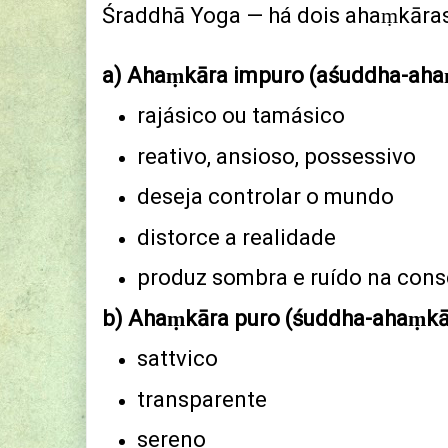
Śraddhā Yoga — há dois ahaṃkāras
a) Ahaṃkāra impuro (aśuddha-aha
rajásico ou tamásico
reativo, ansioso, possessivo
deseja controlar o mundo
distorce a realidade
produz sombra e ruído na cons
b) Ahaṃkāra puro (śuddha-ahaṃkā
sattvico
transparente
sereno