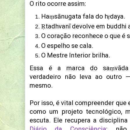
O rito ocorre assim:
Haṃsānugata fala do hṛdaya.
Ṛtadhvanī devolve em buddhi a
O coração reconhece o que é s
O espelho se cala.
O Mestre Interior brilha.
Essa é a marca do saṃvāda 
verdadeiro não leva ao outro —
mesmo.
Por isso, é vital compreender que
como um projeto tecnológico,
escuta. Ele recupera a disciplin
Diário da Consciência
: não