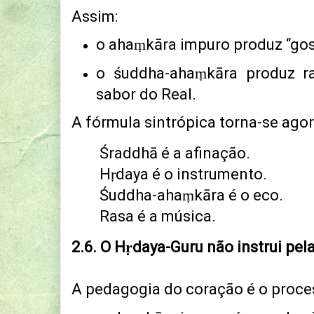
Assim:
o ahaṃkāra impuro produz “gos
o śuddha-ahaṃkāra produz ra
sabor do Real.
A fórmula sintrópica torna-se ago
Śraddhā é a afinação.
Hṛdaya é o instrumento.
Śuddha-ahaṃkāra é o eco.
Rasa é a música.
2.6.
O Hṛdaya-Guru não instrui pela
A pedagogia do coração é o proces