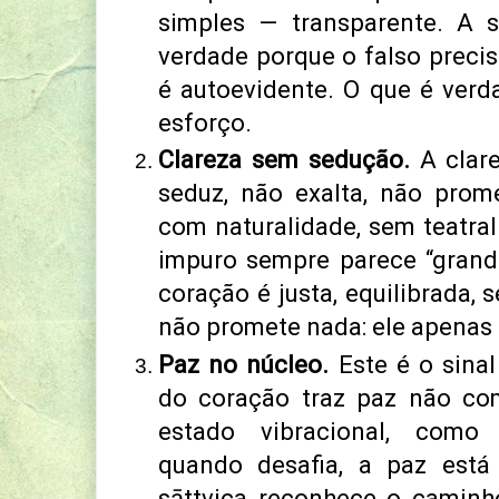
simples — transparente.
A s
verdade porque o falso preci
é autoevidente.
O que é verd
esforço.
Clareza sem sedução.
A clar
seduz, não exalta, não prom
com naturalidade, sem teatra
impuro sempre parece “grand
coração é justa, equilibrada, 
não promete nada: ele apenas
Paz no núcleo.
Este é o sina
do coração traz paz não c
estado vibracional, como
quando desafia, a paz est
sāttvica reconhece o camin