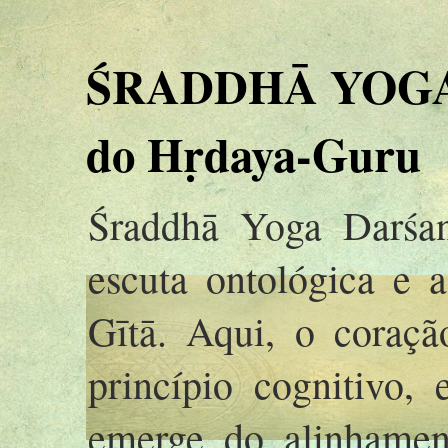
ŚRADDHĀ YOGA 
do Hṛdaya-Guru
Śraddhā Yoga Darśan
escuta ontológica e 
Gītā. Aqui, o coraç
princípio cognitivo,
emerge do alinhamen