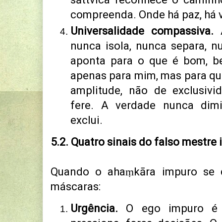
compreenda. O
nde há paz, há 
Universalidade compassiva.
nunca isola, nunca separa, n
aponta para o que é bom, b
apenas para mim,
mas para qu
amplitude, não de exclusivi
fere.
A verdade nunca dim
exclui.
5.2. Quatro sinais do falso mestre 
Quando o ahaṃkāra impuro se di
máscaras:
Urgência.
O ego impuro é