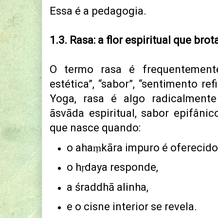
Essa é a pedagogia.
1.3. Rasa: a flor espiritual que b
O termo rasa é frequentement
estética”, “sabor”, “sentimento re
Yoga, rasa é algo radicalment
āsvāda espiritual, sabor epifâni
que nasce quando:
o ahaṃkāra impuro é oferecido
o hṛdaya responde,
a śraddhā alinha,
e o cisne interior se revela.