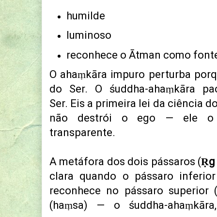
humilde
luminoso
reconhece o Ātman como font
O ahaṃkāra impuro perturba porq
do Ser.
O śuddha-ahaṃkāra pac
Ser.
Eis a primeira lei da ciência d
não destrói o ego — ele o p
transparente.
A metáfora dos dois pássaros (
Ṛg
clara
quando o pássaro inferio
reconhece no pássaro superior 
(haṃsa) — o śuddha-ahaṃkāra,