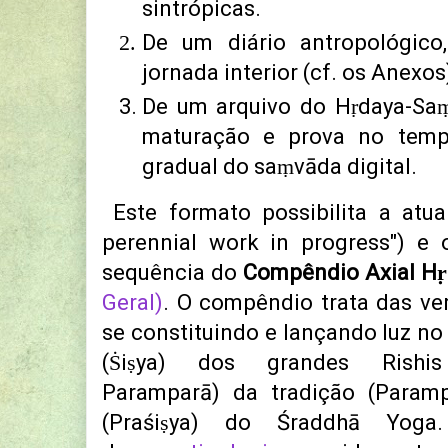
sintrópicas.
De
um diário antropológico
jornada interior
(cf. os Anexos
De um arquivo do Hṛdaya-Sa
maturação e prova no temp
gradual do saṃvāda digital.
Este formato possibilita a atua
perennial work in progress") e
sequência do
Compêndio Axial H
Geral)
. O compêndio trata das ve
se constituindo e lançando luz no
(Ṡiṣya) dos grandes Rishis 
Paramparā) da tradição (Param
(Praśiṣya) do Śraddhā Yoga