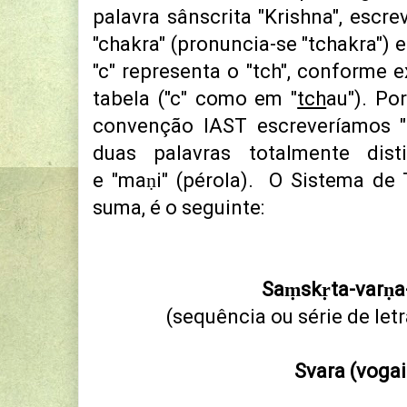
palavra sânscrita "Krishna", escre
"chakra" (pronuncia-se "tchakra") e
"c" representa o "tch", conforme e
tabela ("c" como em "
tch
au"). Po
convenção IAST escreveríamos "
duas palavras totalmente disti
e "maṇi" (pérola). O Sistema de 
suma, é o seguinte:
Saṃskṛta-varṇa-
(sequência ou série de let
Svara (vogai