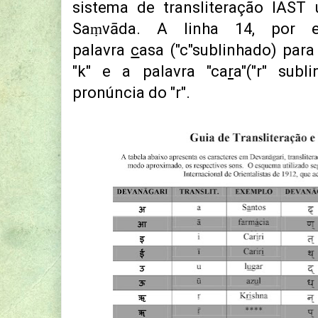
sistema de transliteração IAST 
Saṃvāda. A linha 14, por e
palavra
c
asa ("c"sublinhado) para
"k" e a palavra "ca
r
a"("r" subl
pronúncia do "r".