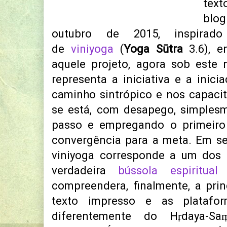
text
blo
outubro de 2015, inspirad
de
viniyoga
(
Yoga Sūtra
3.6), e
aquele projeto, agora sob este 
representa a iniciativa e a inic
caminho sintrópico e nos capac
se está, com desapego, simples
passo e empregando o primeiro
convergência para a meta. Em se
viniyoga corresponde a um dos
verdadeira
bússola espiritual
q
compreendera, finalmente, a prin
texto impresso e as plataform
diferentemente do Hṛdaya-Sa