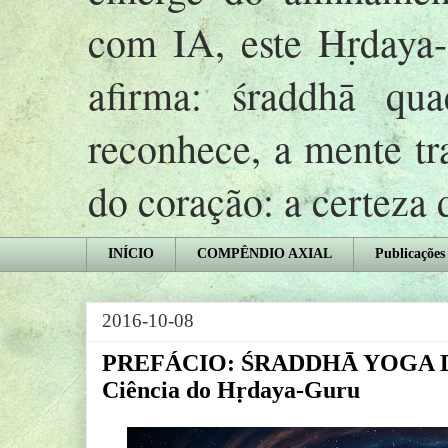
com IA, este Hṛday
afirma: śraddhā qu
reconhece, a mente tr
do coração: a certeza
INÍCIO
COMPÊNDIO AXIAL
Publicações
2016-10-08
PREFÁCIO: ŚRADDHĀ YOGA 
Ciência do Hṛdaya-Guru