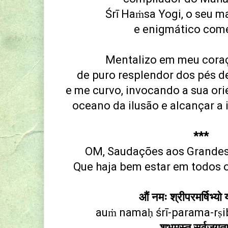
Śrī Haṁsa Yogi, o seu m
e enigmático com
Mentalizo em meu cora
de puro resplendor dos pés d
e me curvo, invocando a sua ori
oceano da ilusão e alcançar a 
***
OM, Saudações aos Grandes
Que haja bem estar em todos 
औं नमः श्रीपरमर्षिभ्यो
auṁ namaḥ śrī-parama-rṣi
शुभमस्तु सर्वजगत