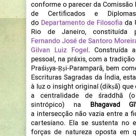
conforme o parecer da Comissão 
de Certificados e Diploma
do
Departamento de Filosofia
da U
Rio de Janeiro, constituída
Fernando José de Santoro Moreir
Gilvan Luiz Fogel
. Construída a
pessoal, na práxis, com a tradiçã
Praśiṣya-Ṛṣi-Paramparā, bem como
Escrituras Sagradas da Índia, esta
à luz o insight original (dikṣā) qu
a centralidade de śraddhā (
sintrópico) na
Bhagavad Gī
a intersecção não vazia entre a f
cartesiano. Ela se sustenta no e
forças de natureza oposta em q