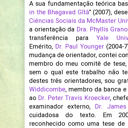
A sua fundamentação teórica base
in the Bhagavad Gītā
" (2007), des
Ciências Sociais da McMaster Univ
a orientação da
Dra. Phyllis Grano
transferência para
Yale Univ
Emérito,
Dr. Paul Younger
(2004-7
mudança de orientador, contei com
membro do meu comitê de tese
sem o qual este trabalho não te
destes três orientadores, sou g
Widdicombe
, membro da banca e 
ao
Dr. Peter Travis Kroecker
, chef
examinador externo,
Dr. James
cuidadosa do texto. Em 200
reconhecido como uma tese de d