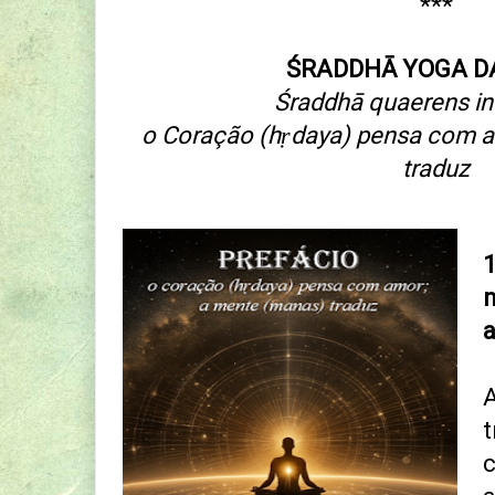
***
ŚRADDHĀ YOGA 
Śraddhā quaerens in
o Coração (hṛdaya) pensa com 
traduz
1
a