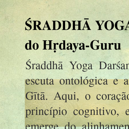
ŚRADDHĀ YOGA 
do Hṛdaya-Guru
Śraddhā Yoga Darśan
escuta ontológica e 
Gītā. Aqui, o coraç
princípio cognitivo,
emerge do alinhamen