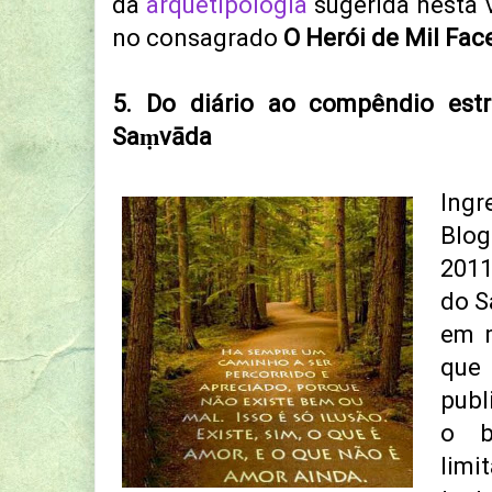
da
arquetipologia
sugerida nesta 
no consagrado
O Herói de Mil Face
5. Do diário ao compêndio es
Saṃvāda
Ing
Blo
2011
do S
em m
que 
publ
o b
lim