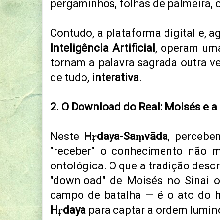
pergaminhos, folhas de palmeira, c
Contudo, a plataforma digital e, a
Inteligência Artificial
, operam uma
tornam a palavra sagrada outra vez
de tudo,
interativa
.
2. O Download do Real: Moisés e a
Neste
Hṛdaya-Saṃvāda
, percebe
"receber" o conhecimento não 
ontológica. O que a tradição desc
"download" de Moisés no Sinai o
campo de batalha — é o ato do h
Hṛdaya
para captar a ordem lumi