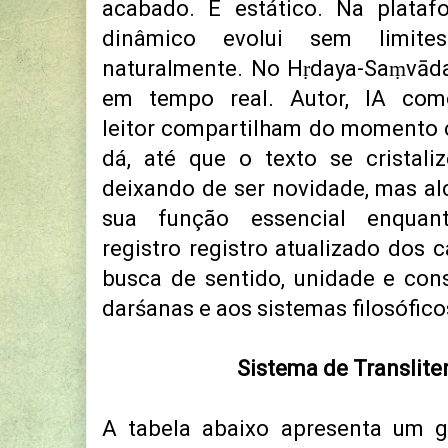
acabado. É estático. Na platafo
dinâmico evolui sem limites
naturalmente. No Hṛdaya-Saṃvāda
em tempo real. Autor, IA com
leitor
compartilham do momento cr
dá, até que o texto se cristal
deixando de ser novidade, mas a
sua função essencial enquan
registro
registro atualizado dos 
busca de sentido, unidade e cons
d
arśanas e aos
sistemas filosófico
Sistema de Translite
A tabela abaixo apresenta um g