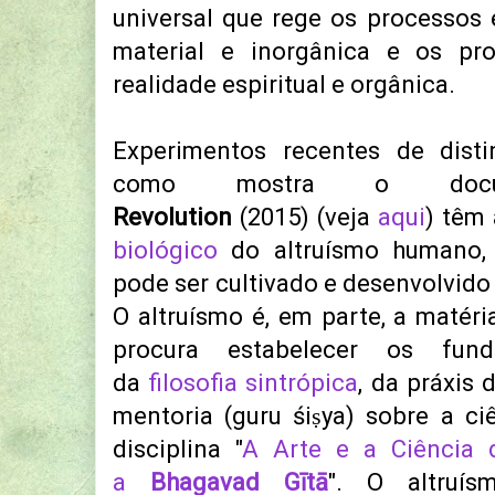
universal que rege os processos 
material e inorgânica e os pro
realidade espiritual e orgânica.
Experimentos recentes de disti
como mostra o doc
Revolution
(2015) (veja
aqui
) têm
biológico
do altruísmo humano,
pode ser cultivado e desenvolvid
O altruísmo é, em parte, a matér
procura estabelecer os fund
da
filosofia sintrópica
, da práxis
mentoria (guru śiṣya) sobre a ci
disciplina "
A Arte e a Ciência 
a
Bhagavad Gītā
". O altruí