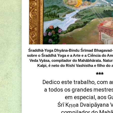
Śraddhā-Yoga Dhyāna-Bindu Śrīmad Bhagavad-G
sobre o Śraddhā Yoga e a Arte e a Ciência do Amo
Veda Vyāsa, compilador do Mahābhārata. Natur
Kalpi, é neto do Rishi Vashistha e filho do
***
Dedico este trabalho, com a
a todos os grandes mestre
em especial, aos 
Śrī Kṛṣṇa Dvaipāyan
compilador do Mahā