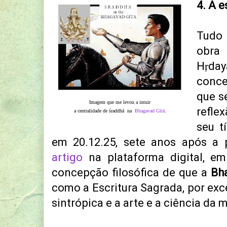
4. A 
Tudo 
obra
Hṛda
conce
que s
Imagem que me levou a intuir
refle
a centralidade de śraddhā na
Bhagavad Gītā
.
seu t
em 20.12.25, sete anos após a
artigo
na plataforma digital, em
concepção filosófica de que a
Bh
como a Escritura Sagrada, por exce
sintrópica e a arte e a ciência da 