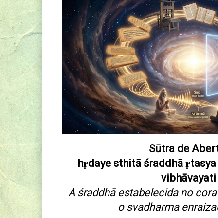
Sūtra de Aber
hṛdaye sthitā śraddhā ṛtas
vibhāvayat
A śraddhā estabelecida no cora
o svadharma
enraiza