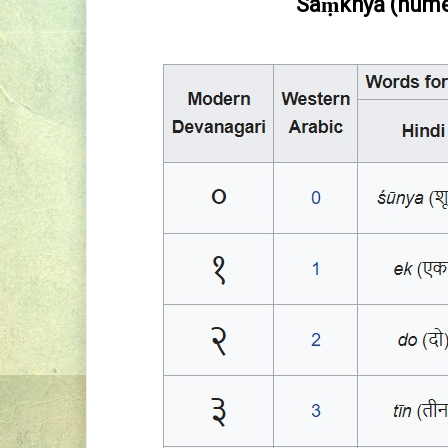
Saṃkhyā (núme