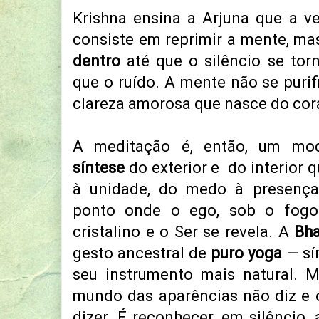
Krishna ensina a Arjuna que a ve
consiste em reprimir a mente, m
dentro
até que o silêncio se tor
que o ruído. A mente não se purif
clareza amorosa que nasce do cor
A meditação é, então, um m
síntese
do exterior e do interior 
à unidade, do medo à presença
ponto onde o ego, sob o fogo
cristalino e o Ser se revela. A
Bha
gesto ancestral de
puro
yoga
— sí
seu instrumento mais natural. M
mundo das aparências não diz e 
dizer. É reconhecer, em silêncio,