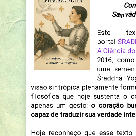
Com
Saṃvād
Este tex
portal
ŚRAD
A Ciência do
2016, como
uma sement
Śraddhā Yo
visão sintrópica plenamente formu
filosófica que hoje sustenta o 
apenas um gesto:
o coração bu
capaz de traduzir sua verdade inte
Hoje reconheço que esse texto 