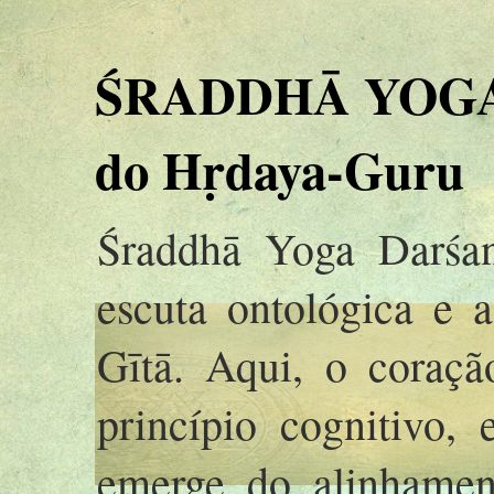
ŚRADDHĀ YOGA 
do Hṛdaya-Guru
Śraddhā Yoga Darśan
escuta ontológica e 
Gītā. Aqui, o coraç
princípio cognitivo,
emerge do alinhamen