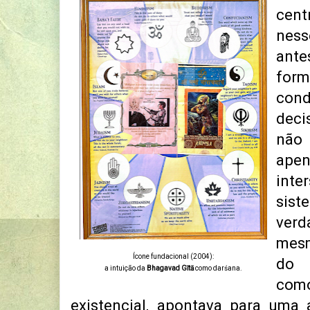
cen
ness
an
form
con
deci
não 
ape
int
sis
verd
mes
Ícone fundacional (2004):
do 
a intuição da
Bhagavad Gītā
como darśana.
como
existencial, apontava para uma 