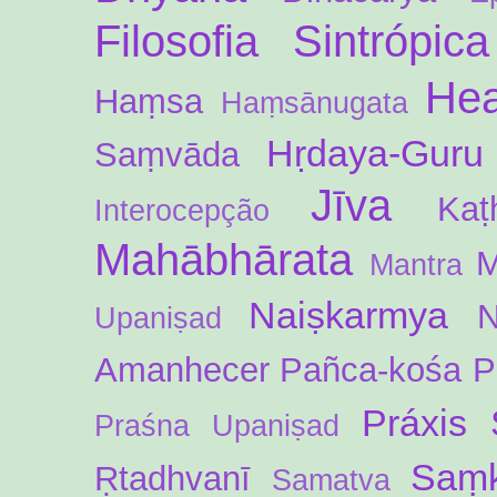
Filosofia Sintrópica
Hea
Haṃsa
Haṃsānugata
Hṛdaya-Guru
Saṃvāda
Jīva
Kaṭ
Interocepção
Mahābhārata
M
Mantra
Naiṣkarmya
N
Upaniṣad
Amanhecer
Pañca-kośa
P
Práxis 
Praśna Upaniṣad
Saṃk
Ṛtadhvanī
Samatva