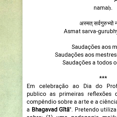
namaḥ.
अस्मत् सर्वगुरुभ्य
Asmat sarva-gurubh
Saudações aos m
Saudações aos mestres
Saudações a todos o
***
Em celebração ao Dia do Profes
publico as primeiras reflexões
compêndio sobre a arte e a ciênc
a
Bhagavad Gītā
". Pretendo utiliza