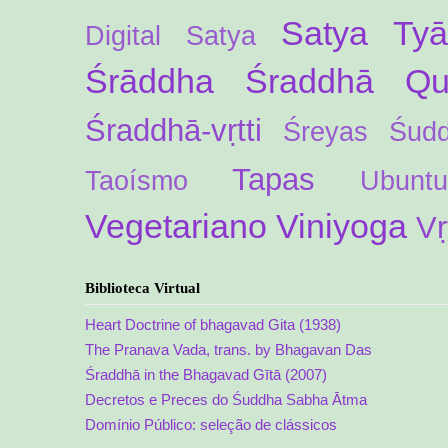
Satya Ty
Digital
Satya
Śrāddha
Śraddhā Qua
Śraddhā-vṛtti
Śreyas
Śud
Tapas
Taoísmo
Ubuntu
Vegetariano
Viniyoga
Vṛ
Biblioteca Virtual
Heart Doctrine of bhagavad Gita (1938)
The Pranava Vada, trans. by Bhagavan Das
Śraddhā in the Bhagavad Gītā (2007)
Decretos e Preces do Śuddha Sabha Ātma
Domínio Público: seleção de clássicos