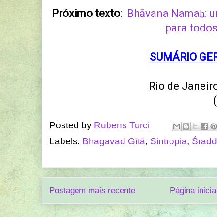
Próximo texto
:
Bhāvana Namaḥ: u
para todo
SUMÁRIO GE
Rio de Janeiro
Posted by
Rubens Turci
Labels:
Bhagavad Gītā
,
Sintropia
,
Śrad
Postagem mais recente
Página inicia