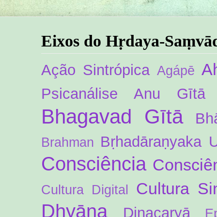
Eixos do Hṛdaya-Saṃvā
A
Ação Sintrópica
Agápē
Psicanálise
Anu Gītā
Bhagavad Gītā
Bh
Bṛhadāraṇyaka 
Brahman
Consciência
Consciên
Cultura Si
Cultura Digital
Dhyāna
Dinacaryā
E