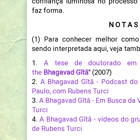
confiança luminosa no processo 
faz forma.
N O T A S
(1)
Para conhecer melhor com
sendo interpretada aqui, veja ta
1.
A tese de doutorado em f
the
Bhagavad Gītā
" (2007)
2.
A Bhagavad Gītā - Podcast do 
Paulo, com Rubens Turci
3.
A Bhagavad Gītā - Em Busca da 
Turci
4.
A Bhagavad Gītā - vídeos do gru
de Rubens Turci