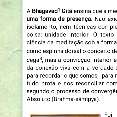
1
A
Bhagavad
Gītā
ensina que a med
uma forma de presença
. Não ex
isolamento, nem técnicas compl
coisa: unidade interior. O text
ciência da meditação sob a form
como espinha dorsal o conceito d
3
ceg
a
, mas a convicção interior 
da conexão viva com a verdade 
para recordar o que somos, para r
tudo brota e nos reconciliar co
segundo o processo de convergên
Absoluto (Brahma-sāmīpya).
Foi