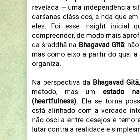
revelada — uma independência si
darśanas clássicos, ainda que em
eles. Foi esse insight inicial
compreender, de modo mais aprofu
da śraddhā na
Bhagavad Gītā
: nã
mas como eixo a partir do qual a 
organiza.
Na perspectiva da
Bhagavad Gītā
método, mas um
estado na
(heartfulness)
. Ela se torna pos
está alinhado com a verdade int
não oscila entre desejos e temo
lutar contra a realidade e simple