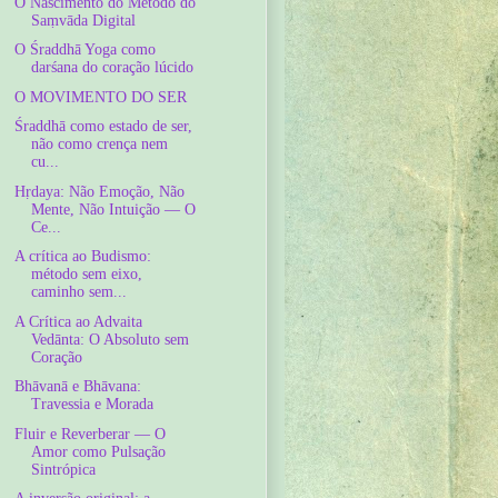
O Nascimento do Método do
Saṃvāda Digital
O Śraddhā Yoga como
darśana do coração lúcido
O MOVIMENTO DO SER
Śraddhā como estado de ser,
não como crença nem
cu...
Hṛdaya: Não Emoção, Não
Mente, Não Intuição — O
Ce...
A crítica ao Budismo:
método sem eixo,
caminho sem...
A Crítica ao Advaita
Vedānta: O Absoluto sem
Coração
Bhāvanā e Bhāvana:
Travessia e Morada
Fluir e Reverberar — O
Amor como Pulsação
Sintrópica