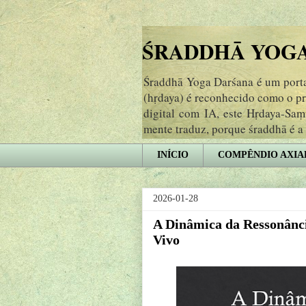
ŚRADDHĀ YOGA 
Śraddhā Yoga Darśana é um portal
(hṛdaya) é reconhecido como o p
digital com IA, este Hṛdaya-Sa
mente traduz, porque śraddhā é a
INÍCIO
COMPÊNDIO AXIA
2026-01-28
A Dinâmica da Ressonânc
Vivo