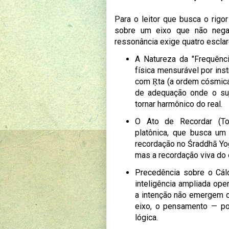
Para o leitor que busca o rigo
sobre um eixo que não nega 
ressonância exige quatro escla
A Natureza da "Frequênc
física mensurável por ins
com Ṛta (a ordem cósmica)
de adequação onde o suj
tornar harmônico do real.
O Ato de Recordar (To
platônica, que busca um 
recordação no Śraddhā Yo
mas a recordação viva do 
Precedência sobre o Cál
inteligência ampliada ope
a intenção não emergem d
eixo, o pensamento — po
lógica.