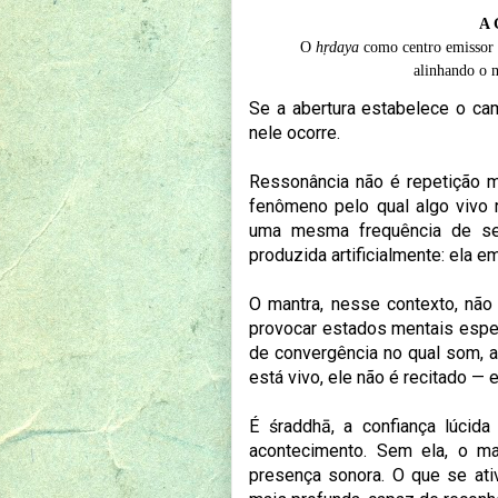
A 
O
hṛdaya
como centro emissor 
alinhando o 
Se a abertura estabelece o ca
nele ocorre.
Ressonância não é repetição m
fenômeno pelo qual algo vivo
uma mesma frequência de sen
produzida artificialmente: ela e
O mantra, nesse contexto, não
provocar estados mentais espec
de convergência no qual som, 
está vivo, ele não é recitado — 
É śraddhā, a confiança lúcida
acontecimento. Sem ela, o ma
presença sonora. O que se ati