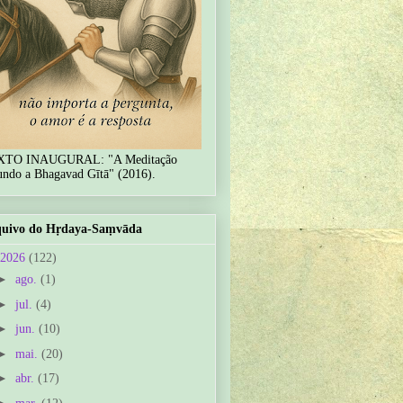
XTO INAUGURAL: "A Meditação
undo a Bhagavad Gītā" (2016).
uivo do Hṛdaya-Saṃvāda
2026
(122)
►
ago.
(1)
►
jul.
(4)
►
jun.
(10)
►
mai.
(20)
►
abr.
(17)
►