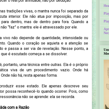
cer o real por afinidade, não por dedução.
Hea
nas tradições vivas, o mantra nunca foi separado da
Pla
cuta interior. Ele não atua por imposição, mas por
 para dentro, mas de dentro para fora. Quando a
Pla
 não “faz” o mantra: ele é atravessado por ele.
Apr
Nec
ra vivo não depende de quantidade, intensidade ou
nto. Quando o coração se aquieta e a atenção se
ído e passa a ser via de revelação. Nesse ponto, a
Um 
o que é escutado começa a se dissolver.
Med
 portanto, uma técnica entre outras. Ela é o próprio
prática viva de um procedimento vazio. Onde há
 Onde não há, resta apenas forma.
produzir esse estado. Ele apenas descreve seu
tor possa reconhecê-lo quando ocorrer. Pois, como
 ressonância não se aprende: ela se recorda.
āda com a Razão