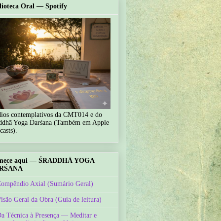
lioteca Oral — Spotify
ios contemplativos da CMT014 e do
ddhā Yoga Darśana (Também em Apple
casts).
mece aqui — ŚRADDHĀ YOGA
RŚANA
Compêndio Axial (Sumário Geral)
Visão Geral da Obra (Guia de leitura)
Da Técnica à Presença — Meditar e