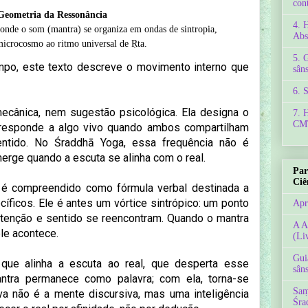
con
Geometria da Ressonância
4. 
onde o som (mantra) se organiza em ondas de sintropia,
Abs
microcosmo ao ritmo universal de Ṛta.
5. 
mpo, este texto descreve o movimento interno que
sâns
6. 
ecânica, nem sugestão psicológica. Ela designa o
7. 
CMT
 responde a algo vivo quando ambos compartilham
tido. No Śraddhā Yoga, essa frequência não é
merge quando a escuta se alinha com o real.
Par
Ciê
 é compreendido como fórmula verbal destinada a
íficos. Ele é antes um vórtice sintrópico: um ponto
Apr
atenção e sentido se reencontram. Quando o mantra
A A
ele acontece.
(Li
Gui
 que alinha a escuta ao real, que desperta esse
sâns
ntra permanece como palavra; com ela, torna-se
Saṃ
va não é a mente discursiva, mas uma inteligência
Śra