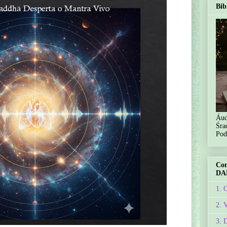
Bib
Áud
Śra
Pod
Co
DA
1. 
2. 
3. 