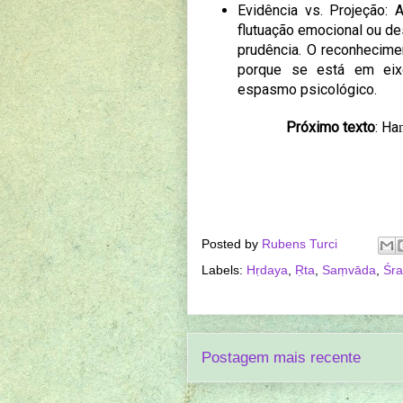
Evidência vs. Projeção:
flutuação emocional ou des
prudência. O reconhecime
porque se está em eixo
espasmo psicológico.
Próximo texto
:
Haṃ
Posted by
Rubens Turci
Labels:
Hṛdaya
,
Ṛta
,
Saṃvāda
,
Śr
Postagem mais recente