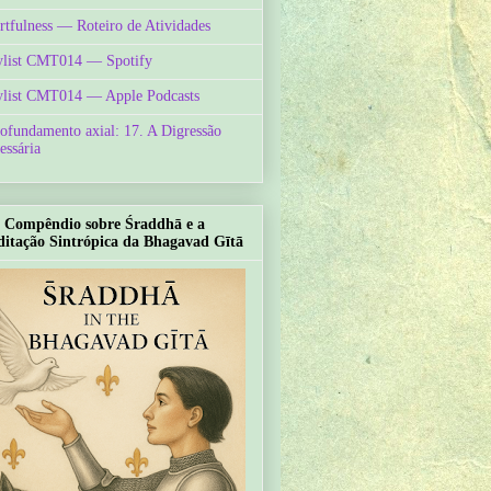
rtfulness — Roteiro de Atividades
ylist CMT014 — Spotify
ylist CMT014 — Apple Podcasts
ofundamento axial: 17. A Digressão
essária
Compêndio sobre Śraddhā e a
itação Sintrópica da Bhagavad Gītā