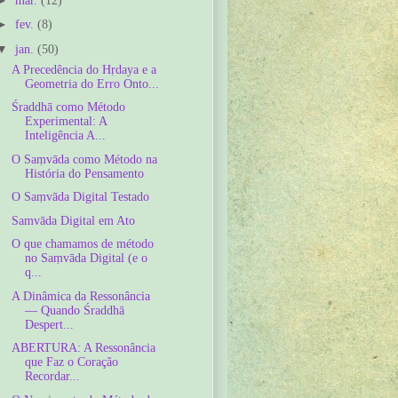
mar.
(12)
►
fev.
(8)
▼
jan.
(50)
A Precedência do Hṛdaya e a
Geometria do Erro Onto...
Śraddhā como Método
Experimental: A
Inteligência A...
O Saṃvāda como Método na
História do Pensamento
O Saṃvāda Digital Testado
Samvāda Digital em Ato
O que chamamos de método
no Saṃvāda Digital (e o
q...
A Dinâmica da Ressonância
— Quando Śraddhā
Despert...
ABERTURA: A Ressonância
que Faz o Coração
Recordar...