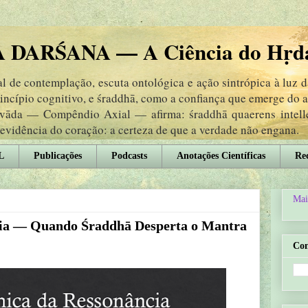
DARŚANA — A Ciência do Hṛd
 de contemplação, escuta ontológica e ação sintrópica à luz 
rincípio cognitivo, e śraddhā, como a confiança que emerge do
ṃvāda — Compêndio Axial — afirma: śraddhā quaerens intel
 evidência do coração: a certeza de que a verdade não engana.
L
Publicações
Podcasts
Anotações Científicas
Rec
Mai
ia — Quando Śraddhā Desperta o Mantra
Co