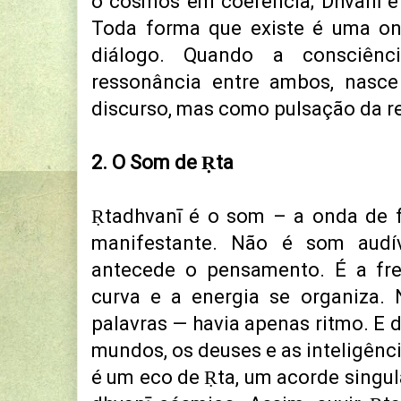
o cosmos em coerência; Dhvanī é
Toda forma que existe é uma on
diálogo. Quando a consciên
ressonância entre ambos, nas
discurso, mas como pulsação da re
2. O Som de Ṛta
Ṛtadhvanī é o som – a onda de 
manifestante. Não é som audí
antecede o pensamento. É a fre
curva e a energia se organiza. 
palavras — havia apenas ritmo. E 
mundos, os deuses e as inteligênc
é um eco de Ṛta, um acorde singul