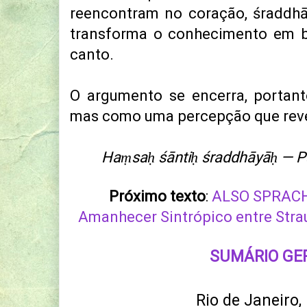
reencontram no coração, śraddhā
transforma o conhecimento em b
canto.
O argumento se encerra, portan
mas como uma percepção que rev
Haṃsaḥ śāntiḥ śraddhāyāḥ — 
Próximo texto
:
ALSO SPRAC
Amanhecer Sintrópico entre Stra
SUMÁRIO GE
Rio de Janeiro,