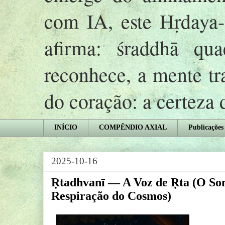
com IA, este Hṛday
afirma: śraddhā qu
reconhece, a mente tr
do coração: a certeza
INÍCIO
COMPÊNDIO AXIAL
Publicações
2025-10-16
Ṛtadhvanī — A Voz de Ṛta (O So
Respiração do Cosmos)