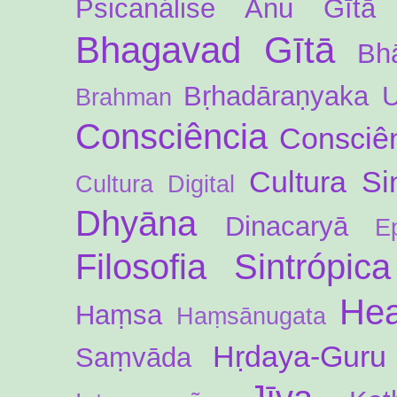
Psicanálise
Anu Gītā
Bhagavad Gītā
Bh
Bṛhadāraṇyaka 
Brahman
Consciência
Consciên
Cultura Si
Cultura Digital
Dhyāna
Dinacaryā
E
Filosofia Sintrópica
Hea
Haṃsa
Haṃsānugata
Hṛdaya-Guru
Saṃvāda