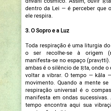
dhvanī cósmico. Assim, ouvir Ṛt
dentro da Lei — é perceber que 
ele respira.
3. O Sopro e a Luz
Toda respiração é uma liturgia do
o ser recolhe-se à origem (ni
manifesta-se no espaço (pravṛtti)
ambas é o silêncio de Ṛta, onde o
voltar a vibrar. O tempo — kāla
movimento. Quando a mente se a
respiração universal é o compas
manifesta em ondas sucessivas. 
tempo encontra aqui sua vibraç