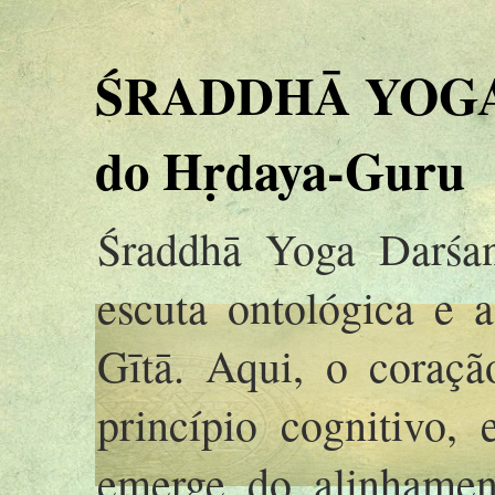
ŚRADDHĀ YOGA 
do Hṛdaya-Guru
Śraddhā Yoga Darśan
escuta ontológica e 
Gītā. Aqui, o coraç
princípio cognitivo,
emerge do alinhamen