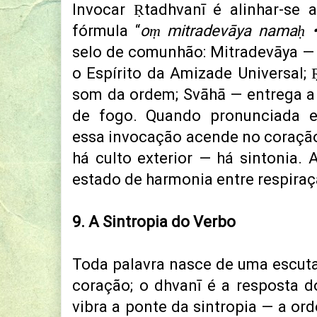
Invocar Ṛtadhvanī é alinhar-se
fórmula “
oṃ mitradevāya namaḥ •
selo de comunhão: Mitradevāya — 
o Espírito da Amizade Universal;
som da ordem; Svāhā — entrega a
de fogo. Quando pronunciada em
essa invocação acende no coração
há culto exterior — há sintonia. A
estado de harmonia entre respiraç
9. A Sintropia do Verbo
Toda palavra nasce de uma escuta
coração; o dhvanī é a resposta 
vibra a ponte da sintropia — a or