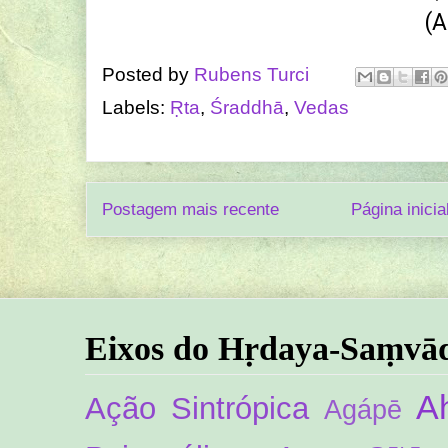
(A
Posted by
Rubens Turci
Labels:
Ṛta
,
Śraddhā
,
Vedas
Postagem mais recente
Página inicia
Eixos do Hṛdaya-Saṃvā
A
Ação Sintrópica
Agápē