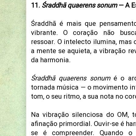
11.
Śraddhā quaerens sonum
— A E
Śraddhā é mais que pensament
vibrante. O coração não busc
ressoar. O intelecto ilumina, mas
a mente se aquieta, a vibração re
da harmonia.
Śraddhā quaerens sonum
é o ard
tornada música — o movimento int
tom, o seu ritmo, a sua nota no co
Na vibração silenciosa do OM, 
afinação primordial. Ouvir-se é ha
se é compreender. Quando o