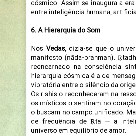
cósmico. Assim se inaugura a era
entre inteligência humana, artifici
6. A Hierarquia do Som
Nos
Vedas
, dizia-se que o univ
manifesto (nāda-brahman). Ṛtadh
reencarnado na consciência sin
hierarquia cósmica é a de mensage
vibratória entre o silêncio da ori
Os rishis o reconheceram na res
os místicos o sentiram no coraçã
o buscam no campo unificado. Ma
de frequência de Ṛta — a inte
universo em equilíbrio de amor.