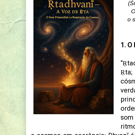
(Ś
O
o 
1. O
“Ṛta
Ṛta
cósm
verd
prin
orde
som
ritm