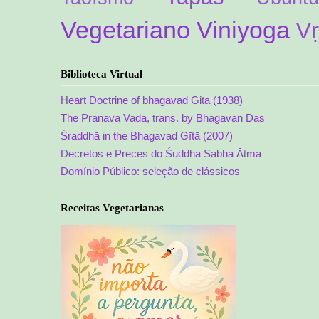
Vegetariano
Viniyoga
Vṛ
Biblioteca Virtual
Heart Doctrine of bhagavad Gita (1938)
The Pranava Vada, trans. by Bhagavan Das
Śraddhā in the Bhagavad Gītā (2007)
Decretos e Preces do Śuddha Sabha Ātma
Domínio Público: seleção de clássicos
Receitas Vegetarianas