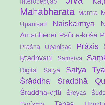
Jīva
Kaṭ
Interocepção
Mahābhārata
M
Mantra
Naiṣkarmya
N
Upaniṣad
Amanhecer
Pañca-kośa
P
Práxis 
Praśna Upaniṣad
Saṃk
Ṛtadhvanī
Samatva
Satya Ty
Digital
Satya
Śrāddha
Śraddhā Qua
Śraddhā-vṛtti
Śreyas
Śud
Tapas
Taoísmo
Ubuntu