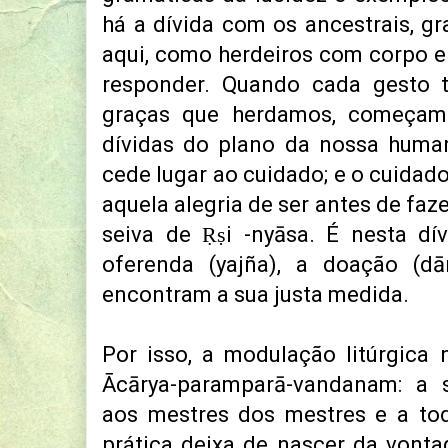
há a dívida com os ancestrais, g
aqui, como herdeiros com corpo e h
responder. Quando cada gesto t
graças que herdamos, começamo
dívidas do plano da nossa human
cede lugar ao cuidado; e o cuidado
aquela alegria de ser antes de fazer
seiva de
Ṛ
ṣi -nyāsa. É nesta dí
oferenda (yajña), a doação (dā
encontram a sua justa medida.
Por isso, a modulação litúrgica n
Ācārya-paramparā-vandanam: a 
aos mestres dos mestres e a tod
prática deixa de nascer da vonta