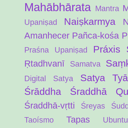
Mahābhārata
M
Mantra
Naiṣkarmya
N
Upaniṣad
Amanhecer
Pañca-kośa
P
Práxis 
Praśna Upaniṣad
Saṃk
Ṛtadhvanī
Samatva
Satya Ty
Digital
Satya
Śrāddha
Śraddhā Qua
Śraddhā-vṛtti
Śreyas
Śud
Tapas
Taoísmo
Ubuntu