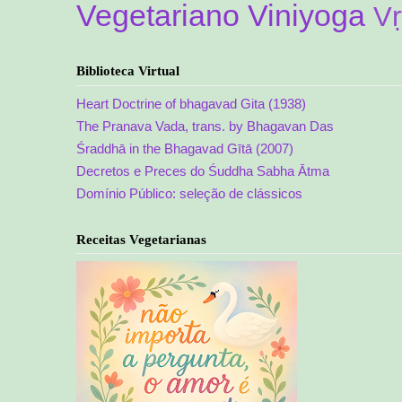
Vegetariano
Viniyoga
Vṛ
Biblioteca Virtual
Heart Doctrine of bhagavad Gita (1938)
The Pranava Vada, trans. by Bhagavan Das
Śraddhā in the Bhagavad Gītā (2007)
Decretos e Preces do Śuddha Sabha Ātma
Domínio Público: seleção de clássicos
Receitas Vegetarianas