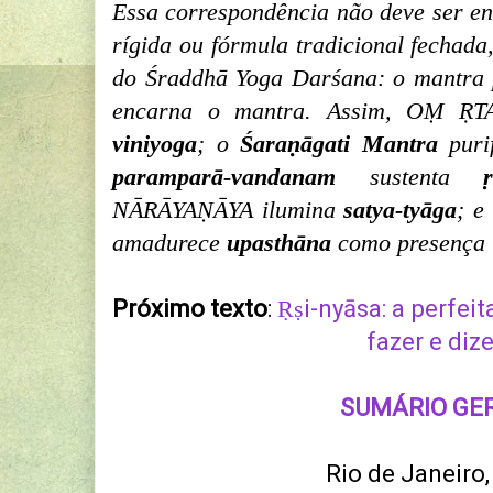
Essa correspondência não deve ser en
rígida ou fórmula tradicional fechada
do Śraddhā Yoga Darśana: o mantra p
encarna o mantra. Assim, OṂ ṚT
viniyoga
; o
Śaraṇāgati Mantra
puri
paramparā-vandanam
sustenta
NĀRĀYAṆĀYA ilumina
satya-tyāga
; e
amadurece
upasthāna
como presença r
Próximo texto
:
Ṛṣi-nyāsa: a perfeit
fazer e dize
SUMÁRIO GE
Rio de Janeiro