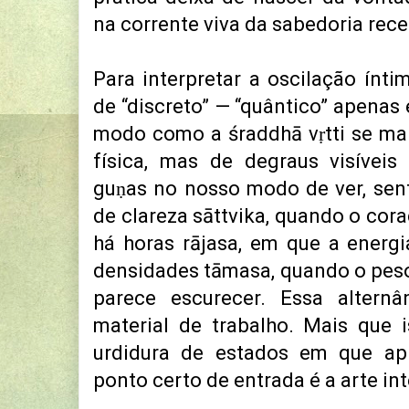
na corrente viva da sabedoria rece
Para interpretar a oscilação ínti
de “discreto” — “quântico” apenas
modo como a śraddhā vṛtti se man
física, mas de degraus visívei
guṇas no nosso modo de ver, sen
de clareza sāttvika, quando o cor
há horas rājasa, em que a energia
densidades tāmasa, quando o peso
parece escurecer. Essa alternâ
material de trabalho. Mais que 
urdidura de estados em que ap
ponto certo de entrada é a arte int