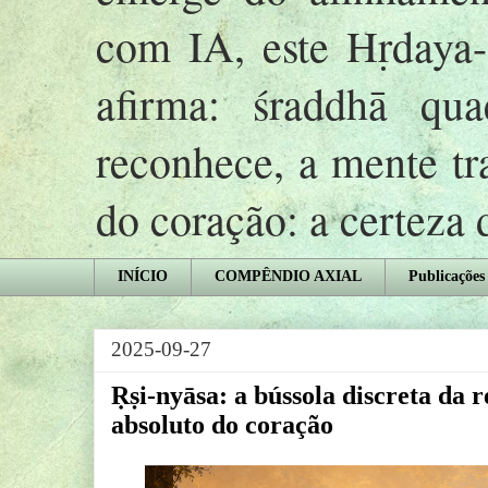
com IA, este Hṛday
afirma: śraddhā qu
reconhece, a mente tr
do coração: a certeza
INÍCIO
COMPÊNDIO AXIAL
Publicações
2025-09-27
Ṛṣi-nyāsa: a bússola discreta da 
absoluto do coração