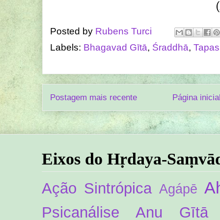
Posted by
Rubens Turci
Labels:
Bhagavad Gītā
,
Śraddhā
,
Tapas
Postagem mais recente
Página inicia
Eixos do Hṛdaya-Saṃvā
A
Ação Sintrópica
Agápē
Psicanálise
Anu Gītā