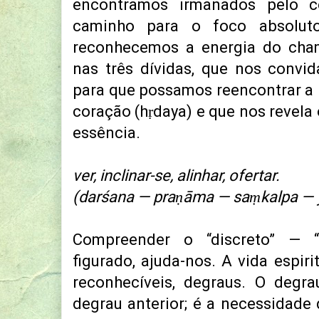
encontramos irmanados pelo 
caminho para o foco absolut
reconhecemos a energia do cham
nas três dívidas, que nos convi
para que possamos reencontrar a 
coração (hṛdaya) e que nos revel
essência.
ver, inclinar-se, alinhar, ofertar.
(darśana — praṇāma — saṃkalpa — 
Compreender o “discreto”
—
“q
figurado, ajuda-nos. A vida espir
reconhecíveis, degraus. O degr
degrau anterior; é a necessidad