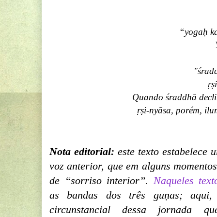
“yogaḥ k
"śradd
ṛṣ
Quando śraddhā declin
ṛṣi-nyāsa,
porém, ilu
Nota editorial:
este texto estabelece 
voz anterior, que em alguns momentos
de “sorriso interior”.
Naqueles text
as
bandas dos três guṇas
; aqui,
circunstancial dessa jornada q