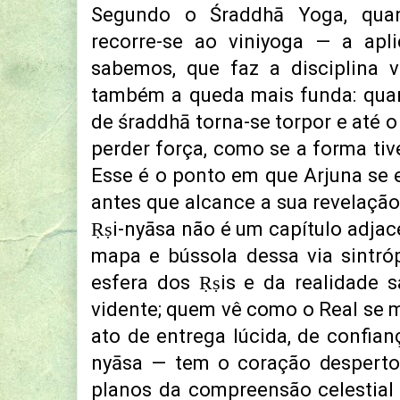
Segundo o Śraddhā Yoga, quan
recorre-se ao viniyoga — a apl
sabemos, que faz a disciplina v
também a queda mais funda: qua
de śraddhā torna-se torpor e até o
perder força, como se a forma tiv
Esse é o ponto em que Arjuna se
antes que alcance a sua revelaçã
Ṛṣi-nyāsa não é um capítulo adjac
mapa e bússola dessa via sintr
esfera dos Ṛṣis e da realidade s
vidente; quem vê como o Real se m
ato de entrega lúcida, de confian
nyāsa — tem o coração desperto
planos da compreensão celestial 