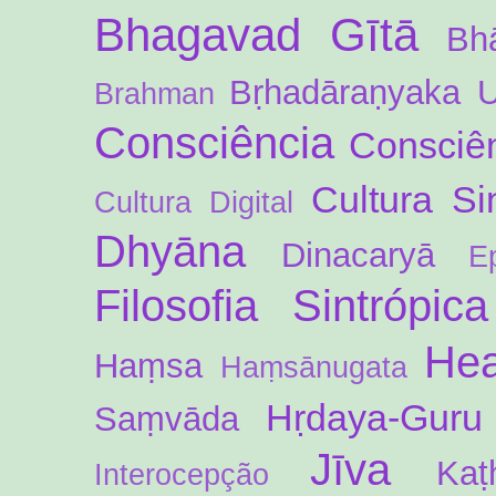
Bhagavad Gītā
Bh
Bṛhadāraṇyaka 
Brahman
Consciência
Consciên
Cultura Si
Cultura Digital
Dhyāna
Dinacaryā
E
Filosofia Sintrópica
Hea
Haṃsa
Haṃsānugata
Hṛdaya-Guru
Saṃvāda
Jīva
Kaṭ
Interocepção