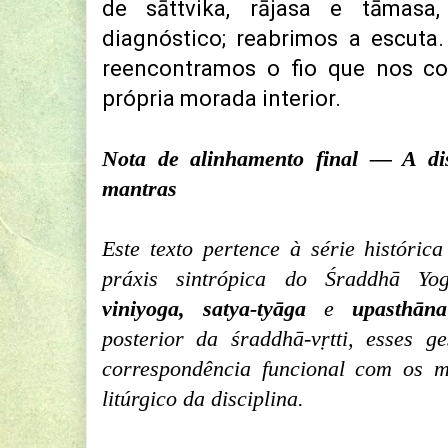
de sāttvika, rājasa e tāmas
diagnóstico; reabrimos a escuta. 
reencontramos o fio que nos co
própria morada interior.
Nota de alinhamento final — A dis
mantras
Este texto pertence à série históric
práxis sintrópica do Śraddhā Y
viniyoga, satya-tyāga
e
upasthāna
posterior da śraddhā-vṛtti, esses 
correspondência funcional com os 
litúrgico da disciplina.