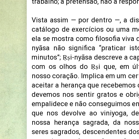
trabalho; à pretensão, não à respo
Vista assim — por dentro —, a dis
catálogo de exercícios ou uma mer
ela se mostra como filosofia viva d
nyāsa não significa “praticar is
minutos”;
Ṛ
ṣi-nyāsa descreve a c
com os olhos do Ṛṣi que, em úl
nosso coração. Implica em um cer
aceitar a herança que recebemos 
devemos nos sentir gratos e obr
empalidece e não conseguimos enc
que nos devolve ao viniyoga, d
nossa herança sagrada, da noss
seres sagrados, descendentes dos