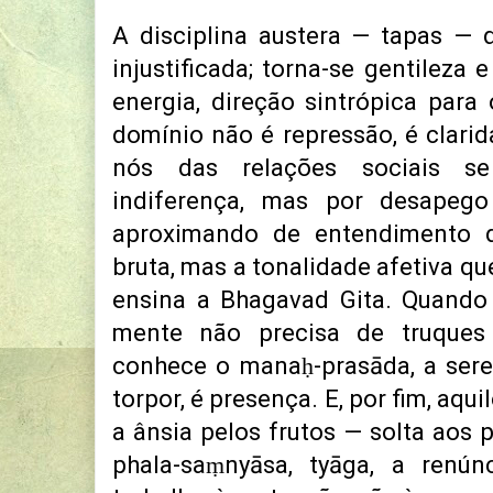
A disciplina austera — tapas — 
injustificada; torna-se gentileza
energia, direção sintrópica para 
domínio não é repressão, é clarid
nós das relações sociais s
indiferença, mas por desapeg
aproximando de entendimento 
bruta, mas a tonalidade afetiva q
ensina a Bhagavad Gita. Quando 
mente não precisa de truques 
conhece o manaḥ-prasāda, a sere
torpor, é presença. E, por fim, aqu
a ânsia pelos frutos — solta aos 
phala-saṃnyāsa, tyāga, a renú