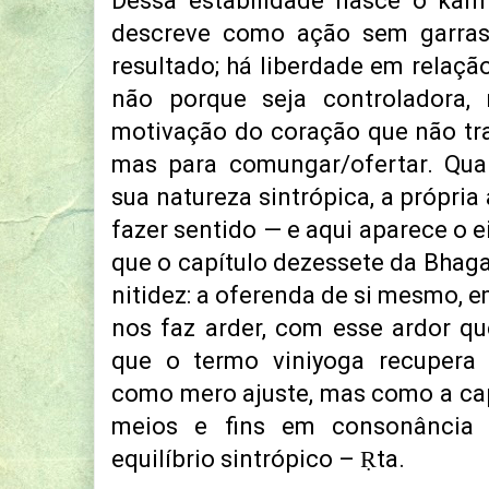
Dessa estabilidade nasce o karm
descreve como ação sem garra
resultado; há liberdade em relação
não porque seja controladora
motivação do coração que não trab
mas para comungar/ofertar. Qua
sua natureza sintrópica, a própria a
fazer sentido — e aqui aparece o e
que o capítulo dezessete da Bhag
nitidez: a oferenda de si mesmo, 
nos faz arder, com esse ardor qu
que o termo viniyoga recupera 
como mero ajuste, mas como a ca
meios e fins em consonância
equilíbrio sintrópico – Ṛta.