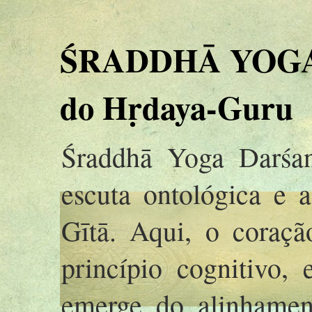
ŚRADDHĀ YOGA 
do Hṛdaya-Guru
Śraddhā Yoga Darśan
escuta ontológica e 
Gītā. Aqui, o coraç
princípio cognitivo,
emerge do alinhamen