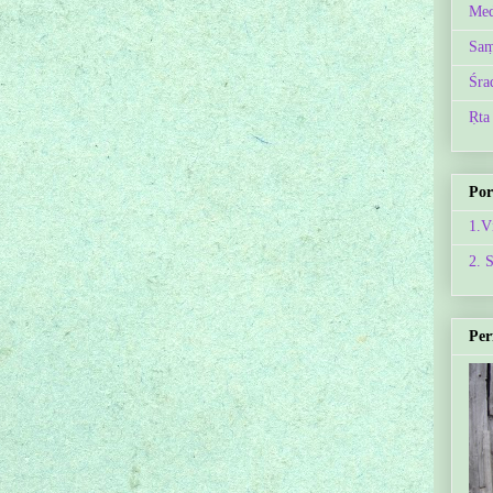
Med
Saṃ
Śra
Ṛta
Por
1.V
2. 
Per