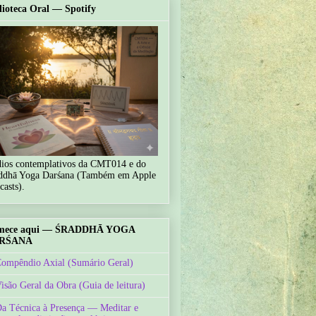
lioteca Oral — Spotify
ios contemplativos da CMT014 e do
ddhā Yoga Darśana (Também em Apple
casts).
mece aqui — ŚRADDHĀ YOGA
RŚANA
Compêndio Axial (Sumário Geral)
Visão Geral da Obra (Guia de leitura)
Da Técnica à Presença — Meditar e