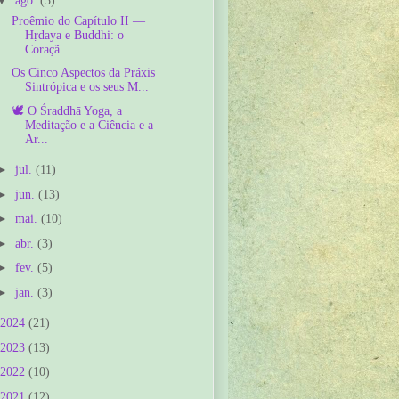
ago.
(3)
Proêmio do Capítulo II —
Hṛdaya e Buddhi: o
Coraçã...
Os Cinco Aspectos da Práxis
Sintrópica e os seus M...
🕊️ O Śraddhā Yoga, a
Meditação e a Ciência e a
Ar...
►
jul.
(11)
►
jun.
(13)
►
mai.
(10)
►
abr.
(3)
►
fev.
(5)
►
jan.
(3)
2024
(21)
2023
(13)
2022
(10)
2021
(12)