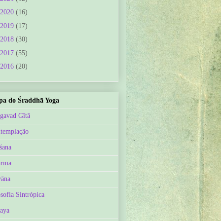
2020
(16)
2019
(17)
2018
(30)
2017
(55)
2016
(20)
a do Śraddhā Yoga
gavad Gītā
templação
śana
arma
āna
osofia Sintrópica
aya