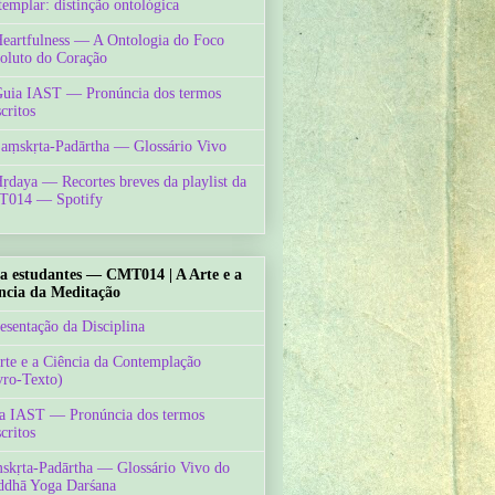
templar: distinção ontológica
Heartfulness — A Ontologia do Foco
oluto do Coração
Guia IAST — Pronúncia dos termos
critos
Saṃskṛta-Padārtha — Glossário Vivo
Hṛdaya — Recortes breves da playlist da
014 — Spotify
a estudantes — CMT014 | A Arte e a
ncia da Meditação
esentação da Disciplina
rte e a Ciência da Contemplação
vro-Texto)
a IAST — Pronúncia dos termos
critos
skṛta-Padārtha — Glossário Vivo do
ddhā Yoga Darśana