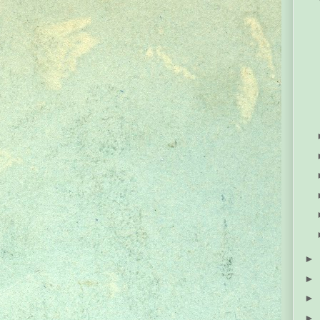
►
►
►
►