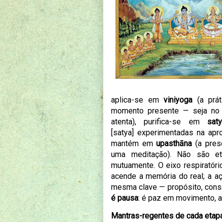
aplica-se em
viniyoga
(a prát
momento presente — seja no 
atenta
), purifica-se em
sat
[
satya]
experimentadas na apro
mantém em
upasthāna
(a pres
uma meditação
). Não são et
mutuamente. O eixo respiratór
acende a memória do real; a aç
mesma clave — propósito, consa
é pausa
: é paz em movimento, a
Mantras-regentes de cada etap