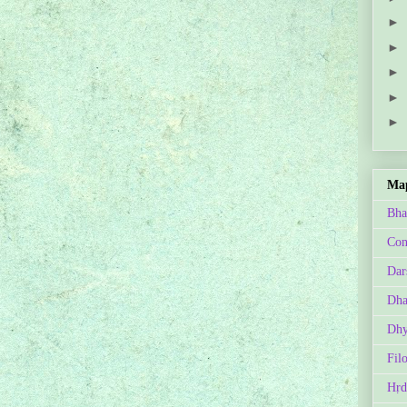
►
►
►
►
►
Map
Bha
Con
Dar
Dh
Dhy
Fil
Hṛd