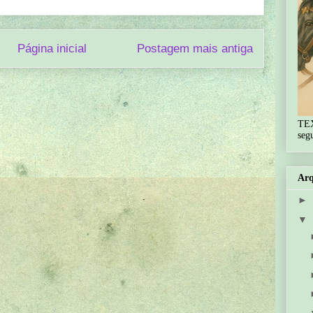
Página inicial
Postagem mais antiga
TE
seg
Arq
►
▼