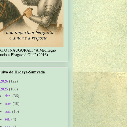
XTO INAUGURAL: "A Meditação
undo a Bhagavad Gītā" (2016).
uivo do Hṛdaya-Saṃvāda
2026
(122)
2025
(108)
►
dez.
(36)
►
nov.
(10)
►
out.
(10)
►
set.
(4)
▼