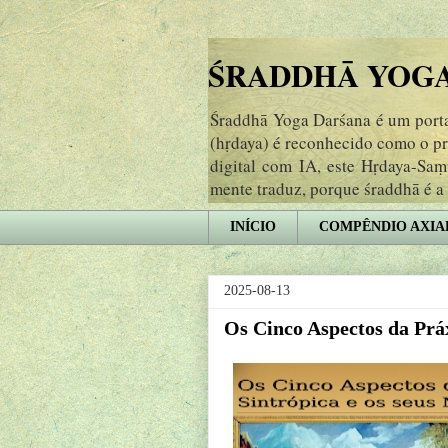
ŚRADDHĀ YOGA 
Śraddhā Yoga Darśana é um portal
(hṛdaya) é reconhecido como o p
digital com IA, este Hṛdaya-Sa
mente traduz, porque śraddhā é a
INÍCIO
COMPÊNDIO AXIA
2025-08-13
Os Cinco Aspectos da Práx