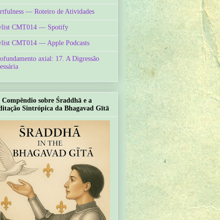
rtfulness — Roteiro de Atividades
ylist CMT014 — Spotify
ylist CMT014 — Apple Podcasts
ofundamento axial: 17. A Digressão
essária
Compêndio sobre Śraddhā e a
itação Sintrópica da Bhagavad Gītā