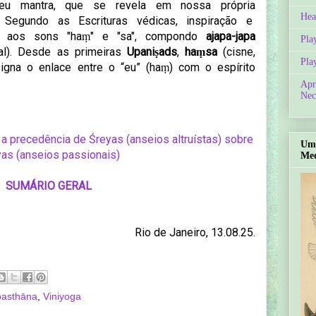
eu mantra, que se revela em nossa própria
Hea
.
Segundo as Escrituras védicas, inspiração e
m aos sons "haṃ" e "sa", compondo
ajapa-japa
Pla
ral). Desde as primeiras
Upaniṣads
,
haṃsa
(cisne,
Pla
signa o enlace entre o
“eu” (haṃ) com o espírito
Apr
Nec
a precedência de Śreyas (anseios altruístas) sobre
Um 
as (anseios passionais)
Med
SUMÁRIO GERAL
Rio de Janeiro, 13.08.25.
asthāna
,
Viniyoga