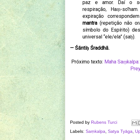
paz e amor.
Daí o s
respiração, Haṃ-so’ham
expiração corresponde
mantra
(repetição não o
símbolo do Espírito) de
universal “ele/ela” (saḥ).
— Śāntiḥ Śraddhā.
Próximo texto:
Maha Saṃkalpa: 
Prey
Posted by
Rubens Turci
Labels:
Saṃkalpa
,
Satya Tyāga
,
Up