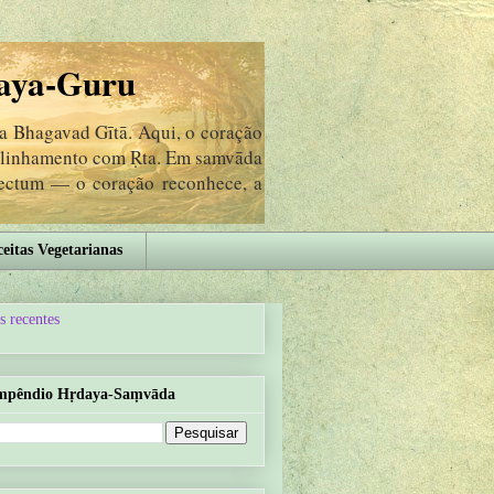
aya-Guru
da Bhagavad Gītā. Aqui, o coração
 alinhamento com Ṛta. Em samvāda
lectum — o coração reconhece, a
eitas Vegetarianas
s recentes
mpêndio Hṛdaya-Saṃvāda