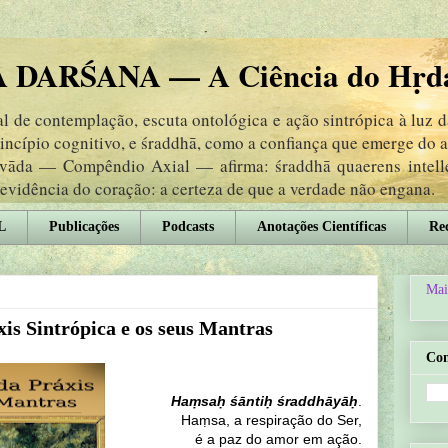
DARŚANA — A Ciência do Hṛd
 de contemplação, escuta ontológica e ação sintrópica à luz 
rincípio cognitivo, e śraddhā, como a confiança que emerge do
ṃvāda — Compêndio Axial — afirma: śraddhā quaerens intel
 evidência do coração: a certeza de que a verdade não engana.
L
Publicações
Podcasts
Anotações Científicas
Rec
Mai
is Sintrópica e os seus Mantras
Co
Haṃsaḥ śāntiḥ śraddhāyāḥ
.
Haṃsa, a respiração do Ser,
é a paz do amor em ação.