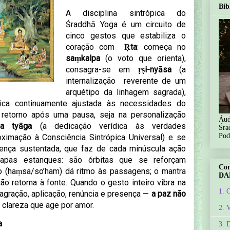
Bib
A disciplina sintrópica do
Śraddhā Yoga é um circuito de
cinco gestos que estabiliza o
coração com
Ṛta
: começa no
saṃkalpa
(o voto que orienta),
consagra-se em
ṛṣi-nyāsa
(a
internalização reverente de um
arquétipo da linhagem sagrada),
ica continuamente ajustada às necessidades do
retorno após uma pausa, seja na personalização
Áud
ya tyāga
(a dedicação verídica às verdades
Śra
Pod
ximação à Consciência Sintrópica Universal)
e se
ença sustentada, que faz de cada minúscula ação
apas estanques: são órbitas que se reforçam
Co
io (haṃsa/so’ham) dá ritmo às passagens; o mantra
DA
ão retorna à fonte. Quando o gesto inteiro vibra na
1. 
gração, aplicação, renúncia e presença —
a paz não
 clareza que age por amor.
2. 
a
3. 