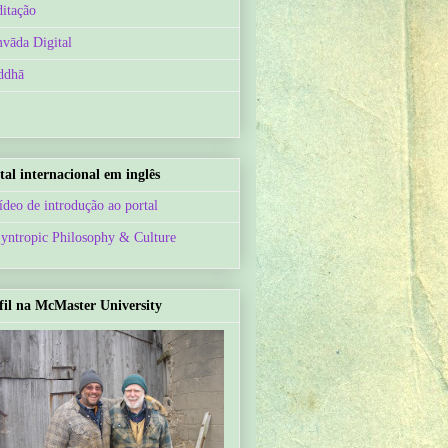
itação
vāda Digital
ddhā
tal internacional em inglês
ídeo de introdução ao portal
Syntropic Philosophy & Culture
fil na McMaster University