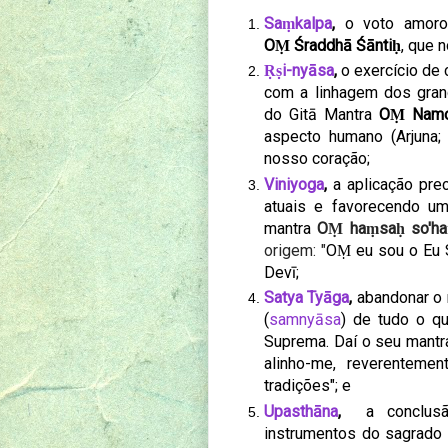
Saṃkalpa
,
o voto amoros
OṂ Śraddhā Śāntiḥ
, que n
Ṛṣi-nyāsa
,
o exercício de 
com a linhagem dos gran
do
Gitā Mantra
OṂ Namo
aspecto humano (Arjuna; N
nosso coração;
Viniyoga
,
a aplicação prec
atuais e favorecendo um
mantra
OṂ haṃsaḥ so'ha
origem: "
OṂ eu sou o Eu 
Devī;
Satya Tyāga
,
abandonar o r
(
samnyāsa
) de tudo o q
Suprema. Daí o seu mantr
alinho-me, reverenteme
tradições"; e
Upasthāna
,
a conclusã
instrumentos do sagrado 