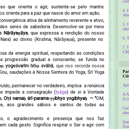
con
o que orienta o agir, sustenta-se pelo mantra
:
4. 
os orienta para a
paz que nasce do amor em ação;
Abs
convergência ativa de alinhamento reverente e ativo,
5. 
des seres de sabedoria.
Desenvolve-se por meio
sâns
 Nārāyaṇāya
, que expressa a rendição do nosso
6. 
ara) ao divino (Krishna; Nārāyaṇa), presente no
7. 
CMT
isa da energia spiritual, respeitando as condições
a progressão gradual e consciente, se funda no
ṃ yogeśvarīm hrīṃ svāhā
, que nos recorda nossa
Sou, saudações à Nossa Senhora do Yoga, Śrī Yoga
Par
Ciê
uído, permanecer no verdadeiro, implica a renúncia
Apr
ue impede a consagração (
tyāga
) de si à Vontade
A A
a,
OṂ namaḥ śrī-parama-ṛṣibhyo yogibhyaḥ
— "
OM,
(Li
nte, aos grandes sábios e santos de todas as
Gui
sâns
o, o agradecimento e presença
que nos faz
Saṃ
em cada gesto. Significa
respirar o Ser e agir com
Śra