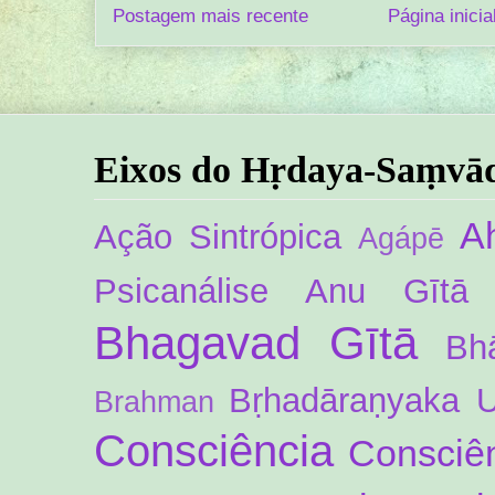
Postagem mais recente
Página inicia
Eixos do Hṛdaya-Saṃvā
A
Ação Sintrópica
Agápē
Psicanálise
Anu Gītā
Bhagavad Gītā
Bh
Bṛhadāraṇyaka 
Brahman
Consciência
Consciên