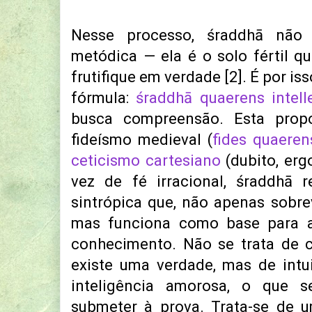
Nesse processo, śraddhā não 
metódica — ela é o solo fértil q
frutifique em verdade [2]. É por i
fórmula:
śraddhā quaerens intel
busca compreensão. Esta prop
fideísmo medieval (
fides quaeren
ceticismo cartesiano
(dubito, erg
vez de fé irracional, śraddhā 
sintrópica que, não apenas sobre
mas funciona como base para a
conhecimento. Não se trata de c
existe uma verdade, mas de intu
inteligência amorosa, o que 
submeter à prova. Trata-se de 