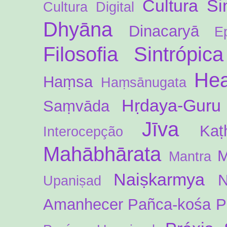
Cultura Si
Cultura Digital
Dhyāna
Dinacaryā
E
Filosofia Sintrópica
Hea
Haṃsa
Haṃsānugata
Hṛdaya-Guru
Saṃvāda
Jīva
Kaṭ
Interocepção
Mahābhārata
M
Mantra
Naiṣkarmya
N
Upaniṣad
Amanhecer
Pañca-kośa
P