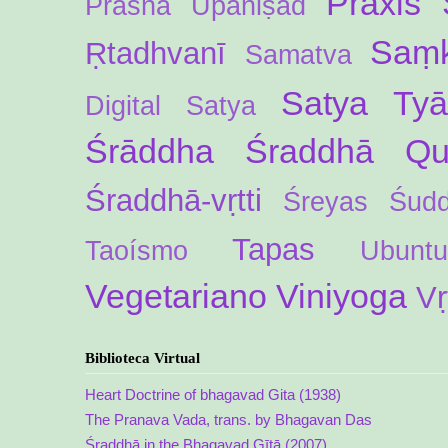
Práxis 
Praśna Upaniṣad
Saṃk
Ṛtadhvanī
Samatva
Satya Ty
Digital
Satya
Śrāddha
Śraddhā Qua
Śraddhā-vṛtti
Śreyas
Śud
Tapas
Taoísmo
Ubuntu
Vegetariano
Viniyoga
Vṛ
Biblioteca Virtual
Heart Doctrine of bhagavad Gita (1938)
The Pranava Vada, trans. by Bhagavan Das
Śraddhā in the Bhagavad Gītā (2007)