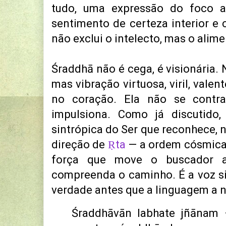
tudo, uma expressão do foco a
sentimento de certeza interior e 
não exclui o intelecto, mas o alim
Śraddhā não é cega, é visionária. 
mas vibração virtuosa, viril, vale
no coração. Ela não se contr
impulsiona. Como já discutido,
sintrópica do Ser que reconhece, n
direção de
Ṛta
— a ordem cósmica [
força que move o buscador 
compreenda o caminho. É a voz si
verdade antes que a linguagem a 
Śraddhāvān labhate jñānam 