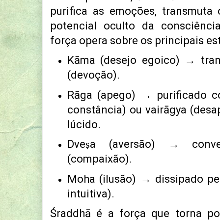
purifica as emoções, transmuta 
potencial oculto da consciênc
força opera sobre os principais es
Kāma (desejo egoico) → tra
(devoção).
Rāga (apego) → purificado co
constância) ou vairāgya (desa
lúcido.
Dveṣa (aversão) → conv
(compaixão).
Moha (ilusão) → dissipado pe
intuitiva).
Śraddhā é a força que torna po