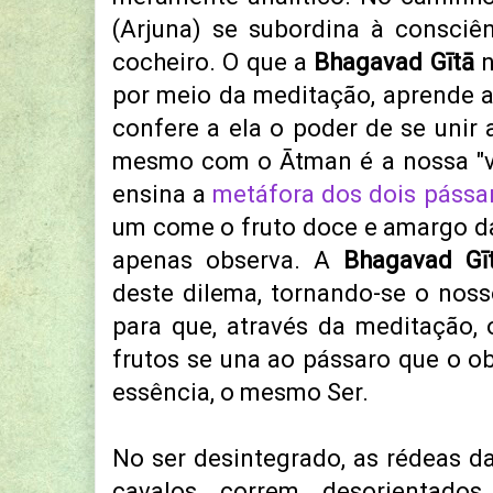
(Arjuna) se subordina à consciên
cocheiro. O que a
Bhagavad Gītā
n
por meio da meditação, aprende a 
confere a ela o poder de se unir a
mesmo com o Ātman é a nossa "vo
ensina a
metáfora dos dois pássa
um come o fruto doce e amargo da
apenas observa. A
Bhagavad Gī
deste dilema, tornando-se o nos
para que, através da meditação,
frutos se una ao pássaro que o ob
essência, o mesmo Ser.
No ser desintegrado, as rédeas da
cavalos correm desorientado