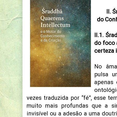
II.
do Conh
II.1. Śr
do foco 
certeza 
No âm
pulsa u
apenas 
ontológ
vezes traduzida por “fé”, esse te
muito mais profundas que a s
invisível ou a adesão a uma doutr