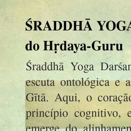
ŚRADDHĀ YOGA 
do Hṛdaya-Guru
Śraddhā Yoga Darśan
escuta ontológica e 
Gītā. Aqui, o coraç
princípio cognitivo,
emerge do alinhamen