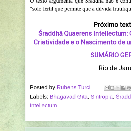
O texto argumenta que Śraddhā não é contr
"solo fértil que permite que a dúvida frutifi
Próximo tex
Śraddhā Quaerens Intellectum:
Criatividade e o Nascimento de u
SUMÁRIO GE
Rio de Jane
Posted by
Rubens Turci
Labels:
Bhagavad Gītā
,
Sintropia
,
Śrad
Intellectum