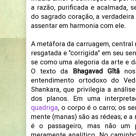
a razão, purificada e acalmada, s
do sagrado coração, a verdadeira
assentar em harmonia com ele.
A metáfora da carruagem, central
resgatada e "corrigida" em seu sen
se como uma alegoria da arte e d
O texto da
Bhagavad Gītā
nos 
entendimento ortodoxo do Ved
Shankara, que privilegia a anális
dos planos. Em uma interpretaç
quadriga
, o corpo é o carro; os s
mente (manas) são as rédeas; e a r
é o passageiro, mas não um p
meramente analítico. No caminho