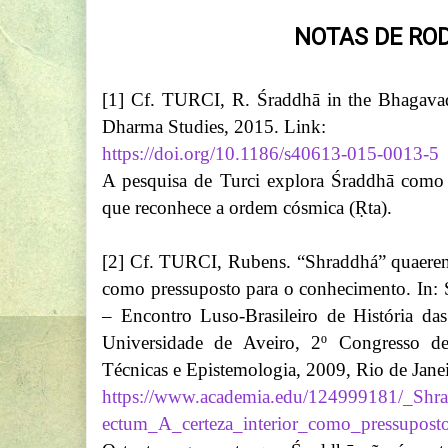
NOTAS DE RO
[1] Cf. TURCI, R. Śraddhā in the Bhagavad 
Dharma Studies, 2015. Link:
https://doi.org/10.1186/s40613-015-0013-5
A pesquisa de Turci explora Śraddhā como 
que reconhece a ordem cósmica (Ṛta).
[2] Cf. TURCI, Rubens. “Shraddhá” quaerens 
como pressuposto para o conhecimento. 
– Encontro Luso-Brasileiro de História 
Universidade de Aveiro, 2º Congresso de
Técnicas e Epistemologia, 2009, Rio de Janei
https://www.academia.edu/124999181/_Sh
ectum_A_certeza_interior_como_pressupos