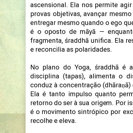
ascensional. Ela nos permite ag
provas objetivas, avançar mesmo
entregar mesmo quando o ego quer 
é o oposto de māyā — enquanto
fragmenta, śraddhā unifica. Ela re
e reconcilia as polaridades.
No plano do Yoga, śraddhā é a
disciplina (tapas), alimenta o d
conduz à concentração (dhāraṇā) 
Ela é tanto impulso quanto per
retorno do ser à sua origem. Por 
é o movimento sintrópico por exc
recolhe e eleva.