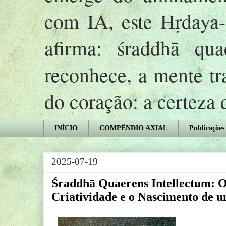
com IA, este Hṛday
afirma: śraddhā qu
reconhece, a mente tr
do coração: a certeza
INÍCIO
COMPÊNDIO AXIAL
Publicações
2025-07-19
Śraddhā Quaerens Intellectum: 
Criatividade e o Nascimento de 