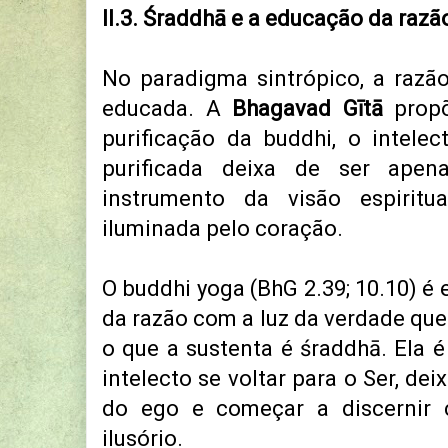
II.3. Śraddhā e a educação da razã
No paradigma sintrópico, a razã
educada. A
Bhagavad Gītā
propõ
purificação da buddhi, o intelec
purificada deixa de ser apen
instrumento da visão espiritu
iluminada pelo coração.
O buddhi yoga (BhG 2.39; 10.10) é 
da razão com a luz da verdade que 
o que a sustenta é śraddhā. Ela é
intelecto se voltar para o Ser, dei
do ego e começar a discernir 
ilusório.