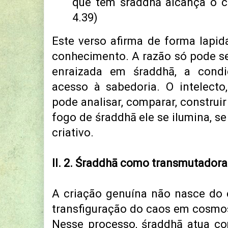
que tem śraddhā alcança o c
4.39)
Este verso afirma de forma lapid
conhecimento. A razão só pode se
enraizada em śraddhā, a condi
acesso à sabedoria. O intelecto
pode analisar, comparar, construi
fogo de śraddhā ele se ilumina, se 
criativo.
II. 2. Śraddhā como transmutadora
A criação genuína não nasce do 
transfiguração do caos em cosmos 
Nesse processo, śraddhā atua co