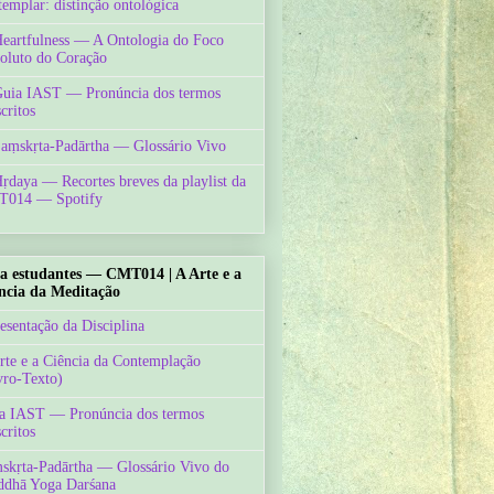
templar: distinção ontológica
Heartfulness — A Ontologia do Foco
oluto do Coração
Guia IAST — Pronúncia dos termos
critos
Saṃskṛta-Padārtha — Glossário Vivo
Hṛdaya — Recortes breves da playlist da
014 — Spotify
a estudantes — CMT014 | A Arte e a
ncia da Meditação
esentação da Disciplina
rte e a Ciência da Contemplação
vro-Texto)
a IAST — Pronúncia dos termos
critos
skṛta-Padārtha — Glossário Vivo do
ddhā Yoga Darśana