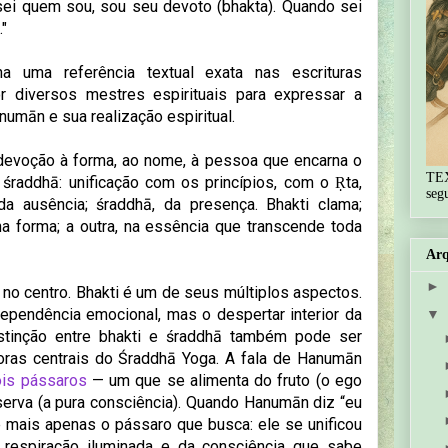
sei quem sou, sou seu devoto (bhakta). Quando sei
"
 uma referência textual exata nas escrituras
por diversos mestres espirituais para expressar a
umān e sua realização espiritual.
: devoção à forma, ao nome, à pessoa que encarna o
TE
 śraddhā: unificação com os princípios, com o Ṛta,
seg
a ausência; śraddhā, da presença. Bhakti clama;
a forma; a outra, na essência que transcende toda
Arq
►
 no centro. Bhakti é um de seus múltiplos aspectos.
ependência emocional, mas o despertar interior da
▼
 distinção entre bhakti e śraddhā também pode ser
ras centrais do Śraddhā Yoga. A fala de Hanumān
ois pássaros
— um que se alimenta do fruto (o ego
erva (a pura consciência). Quando Hanumān diz “eu
 mais apenas o pássaro que busca: ele se unificou
 respiração iluminada e da consciência que sabe