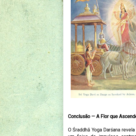
Conclusão — A Flor que Ascend
O Śraddhā Yoga Darśana revel