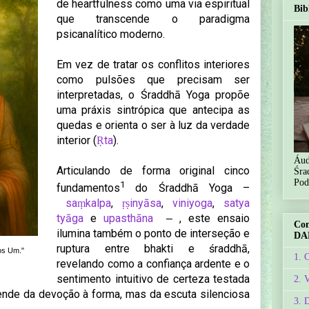
de heartfulness como uma via espiritual
Bib
que transcende o paradigma
psicanalítico moderno.
Em vez de tratar os conflitos interiores
como pulsões que precisam ser
interpretadas, o Śraddhā Yoga propõe
uma práxis sintrópica que antecipa as
quedas e orienta o ser à luz da verdade
interior (
Ṛta
).
Áud
Articulando de forma original cinco
Śra
Pod
1
fundamentos
do
Śraddhā Yoga
–
saṃkalpa
,
ṛṣinyāsa
,
viniyoga
,
satya
tyāga
e
upasthāna
, este ensaio
–
Co
ilumina também o ponto de interseção e
DA
ruptura entre bhakti e śraddhā,
s Um.​"
1. 
revelando como a confiança ardente e o
sentimento intuitivo de certeza testada
2. 
ende da devoção à forma, mas da escuta silenciosa
3. 