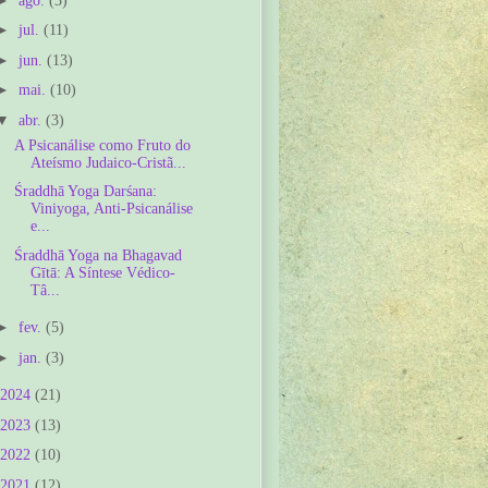
ago.
(3)
►
jul.
(11)
►
jun.
(13)
►
mai.
(10)
▼
abr.
(3)
A Psicanálise como Fruto do
Ateísmo Judaico-Cristã...
Śraddhā Yoga Darśana:
Viniyoga, Anti-Psicanálise
e...
Śraddhā Yoga na Bhagavad
Gītā: A Síntese Védico-
Tâ...
►
fev.
(5)
►
jan.
(3)
2024
(21)
2023
(13)
2022
(10)
2021
(12)