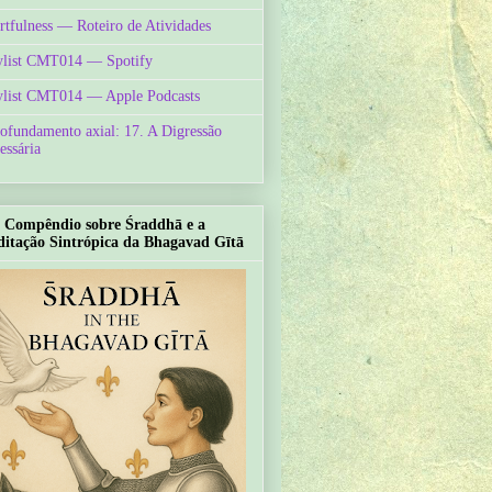
rtfulness — Roteiro de Atividades
ylist CMT014 — Spotify
ylist CMT014 — Apple Podcasts
ofundamento axial: 17. A Digressão
essária
Compêndio sobre Śraddhā e a
itação Sintrópica da Bhagavad Gītā