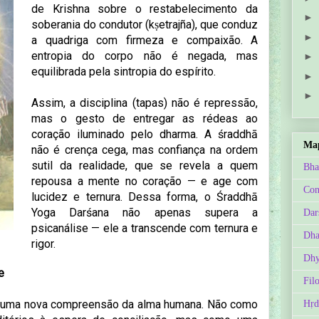
de Krishna sobre o restabelecimento da
►
soberania do condutor (kṣetrajña), que conduz
►
a quadriga com firmeza e compaixão. A
entropia do corpo não é negada, mas
►
equilibrada pela sintropia do espírito.
►
►
Assim, a disciplina (tapas) não é repressão,
mas o gesto de entregar as rédeas ao
coração iluminado pelo dharma. A śraddhā
Map
não é crença cega, mas confiança na ordem
sutil da realidade, que se revela a quem
Bha
repousa a mente no coração — e age com
Con
lucidez e ternura. Dessa forma, o Śraddhā
Yoga Darśana não apenas supera a
Dar
psicanálise — ele a transcende com ternura e
Dh
rigor.
Dhy
e
Fil
a uma nova compreensão da alma humana. Não como
Hṛd