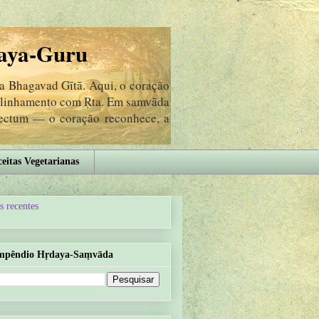
aya-Guru
da Bhagavad Gītā. Aqui, o coração
 alinhamento com Ṛta. Em samvāda
lectum — o coração reconhece, a
eitas Vegetarianas
s recentes
mpêndio Hṛdaya-Saṃvāda