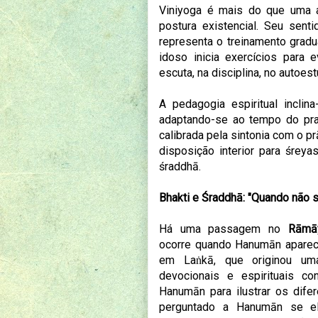
Viniyoga é mais do que uma ad
postura existencial. Seu sent
representa o treinamento gradu
idoso inicia exercícios para e
escuta, na disciplina, no autoest
A pedagogia espiritual incli
adaptando-se ao tempo do prat
calibrada pela sintonia com o p
disposição interior para śreya
śraddhā.
Bhakti e Śraddhā: "Quando não s
Há uma passagem no
Rāmā
ocorre
quando Hanumān aparece
em Laṅkā, que originou u
devocionais e espirituais co
Hanumān para ilustrar os difer
perguntado a Hanumān se 