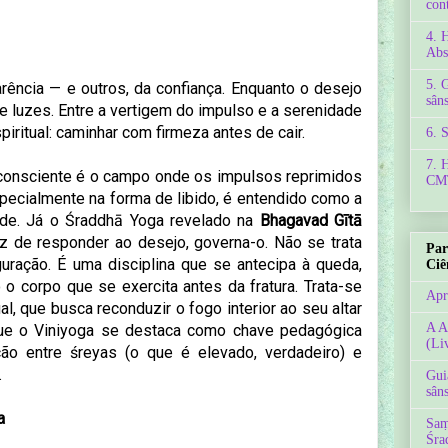
con
4. 
Abs
5. 
ência — e outros, da confiança. Enquanto o desejo
sâns
e luzes. Entre a vertigem do impulso e a serenidade
iritual: caminhar com firmeza antes de cair.
6. 
7. 
inconsciente é o campo onde os impulsos reprimidos
CMT
pecialmente na forma de libido, é entendido como a
dade. Já o Śraddhā Yoga revelado na
Bhagavad Gītā
z de responder ao desejo, governa-o. Não se trata
Par
uração. É uma disciplina que se antecipa à queda,
Ciê
 corpo que se exercita antes da fratura. Trata-se
Apr
al, que busca reconduzir o fogo interior ao seu altar
A A
que o Viniyoga se destaca como chave pedagógica
(Li
ação entre śreyas (o que é elevado, verdadeiro) e
.
Gui
sâns
a
Saṃ
Śra