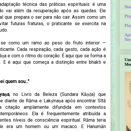
aptação técnica das práticas espirituais: é uma
Hea
ido vai além da recuperação após as quedas. Ele
Pla
al que prepara o ser para não cair. Assim como um
vitar futuras fraturas, o praticante se exercita na
Pla
udo.
Apr
Nec
na-se como um ramo ao peso do fruto interior —
icante. Cada respiração, cada gesto, cada ação é
rāṇa e com o ritmo do coração. É aqui que se forma a
Um 
s. E é aqui que começa a distinção entre bhakti e
Med
ei quem sou..."
yaṇa
, no Livro da Beleza (
Sundara Kāṇḍa) que
 diante de Rāma e Lakṣmaṇa após encontrar Sītā
ma citação
amplamente difundida em contextos
ntemporâneos. Ela é frequentemente atribuída a
entes níveis de consciência espiritual.
Rāma teria
ele era um homem ou um macaco. E
Hanumān