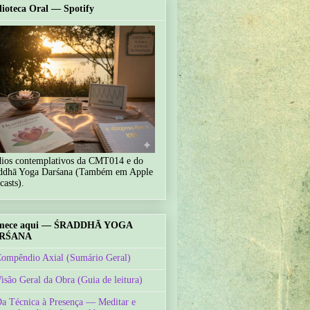
lioteca Oral — Spotify
ios contemplativos da CMT014 e do
ddhā Yoga Darśana (Também em Apple
casts).
mece aqui — ŚRADDHĀ YOGA
RŚANA
Compêndio Axial (Sumário Geral)
Visão Geral da Obra (Guia de leitura)
Da Técnica à Presença — Meditar e