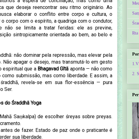
ditórios à espera de conciliação, mas como uma
Med
ca que deseja reencontrar seu ritmo originário. Ao
Saṃ
busca elaborar o conflito entre corpo e cultura, o
o corpo com o espírito, a quadriga com o condutor,
Śra
não se limita a tratar feridas: ele as previne,
Ṛta
sição sintropicamente orientada ao bem, ao belo e
Por
raddhā: não dominar pela repressão, mas elevar pela
o. Não apagar o desejo, mas transmutá-lo em gesto
1.V
 espiritual que a
Bhagavad Gītā
aponta — não como
2. 
 como submissão, mas como liberdade. E assim, a
 śraddhā, revela-se em sua flor-essência — pura
o Ser.
Per
s do Śraddhā Yoga
Mahā Saṃkalpa) de escolher śreyas sobre preyas.
acramento.
, antes de fazer. Estado de paz onde o praticante é
erder sua liberdade.