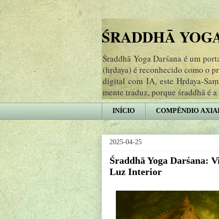
ŚRADDHĀ YOGA 
Śraddhā Yoga Darśana é um portal
(hṛdaya) é reconhecido como o p
digital com IA, este Hṛdaya-Sa
mente traduz, porque śraddhā é a
INÍCIO
COMPÊNDIO AXIA
2025-04-25
Śraddhā Yoga Darśana: Vi
Luz Interior