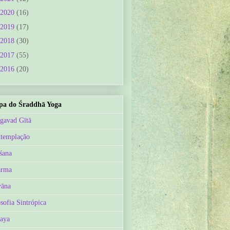
2020
(16)
2019
(17)
2018
(30)
2017
(55)
2016
(20)
a do Śraddhā Yoga
gavad Gītā
templação
śana
arma
āna
osofia Sintrópica
aya