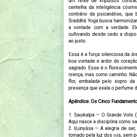
um feixe de impulsos contra
centelha da inteligência cósmi
contrário da psicanálise, que 
Śraddhā Yoga busca harmonizar 
a vontade com a verdade. Ele 
cultivando desde cedo a dispo
ao justo.
Essa é a força silenciosa da ś
boa vontade e ardor do coraçã
sagrado. Esse é o florescimento
crença, mas como caminho. Não
flor, embalada pelo sopro da
presença que exala o perfume d
Apêndice:
Os Cinco Fundamento
1. Saṃkalpa — O Grande Voto (
Aqui nasce a disciplina como s
2. Ṛṣinyāsa — A alegria de ser
tomado pela luz dos ṛṣis, sem p