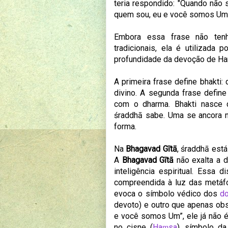
teria
respondido: "Quando não 
quem sou, eu e você somos Um.
Embora essa frase não tenha
tradicionais, ela é utilizada 
profundidade da devoção de Han
A primeira frase define bhakti
divino. A segunda frase define
com o dharma. Bhakti nasce d
śraddhā sabe. Uma se ancora n
forma.
Na
Bhagavad Gītā
, śraddhā está
A
Bhagavad Gītā
não exalta a d
inteligência espiritual. Essa
compreendida à luz das metáfo
evoca o símbolo védico dos
d
devoto) e outro que apenas obs
e você somos Um”, ele já não é
no cisne (
Haṃsa
), símbolo da