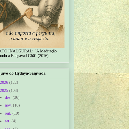
XTO INAUGURAL: "A Meditação
undo a Bhagavad Gītā" (2016).
uivo do Hṛdaya-Saṃvāda
2026
(122)
2025
(108)
►
dez.
(36)
►
nov.
(10)
►
out.
(10)
►
set.
(4)
►