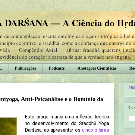
DARŚANA — A Ciência do Hṛd
 de contemplação, escuta ontológica e ação sintrópica à luz 
rincípio cognitivo, e śraddhā, como a confiança que emerge do
ṃvāda — Compêndio Axial — afirma: śraddhā quaerens intel
 evidência do coração: a certeza de que a verdade não engana.
L
Publicações
Podcasts
Anotações Científicas
Rec
Mai
niyoga, Anti-Psicanálise e o Domínio da
Co
Este artigo marca uma inflexão teórica
no desenvolvimento do Śraddhā Yoga
Darśana, ao apresentar os
cinco pilares