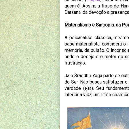
quem é. Assim, a frase de Han
Darśana: da devoção à presença;
Materialismo e Sintropia: da Ps
A psicanálise clássica, mesmo
base materialista: considera o
memória, da pulsão. O inconsci
onde o desejo é o motor do se
frustração.
Já o Śraddhā Yoga parte de outr
do Ser. Não busca satisfazer o d
verdade (Ṛta). Seu fundamento
interior à vida, um ritmo cósmic