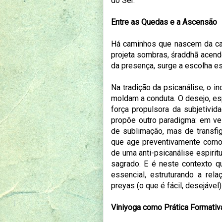
do Ser.
Entre as Quedas e a Ascensão
Há caminhos que nascem da car
projeta sombras, śraddhā acend
da presença, surge a escolha esp
Na tradição da psicanálise, o 
moldam a conduta. O desejo, es
força propulsora da subjetivi
propõe outro paradigma: em ve
de sublimação, mas de transfig
que age preventivamente como o
de uma anti-psicanálise espiritu
sagrado. E é neste contexto 
essencial, estruturando a rel
preyas (o que é fácil, desejável)
Viniyoga como Prática Formativ