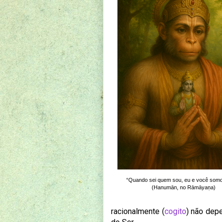
“Quando sei quem sou, eu e você somo
(Hanumān, no Rāmāyaṇa)
racionalmente (
cogito
) não dep