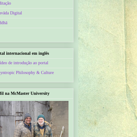
itação
vāda Digital
ddhā
tal internacional em inglês
ídeo de introdução ao portal
Syntropic Philosophy & Culture
fil na McMaster University