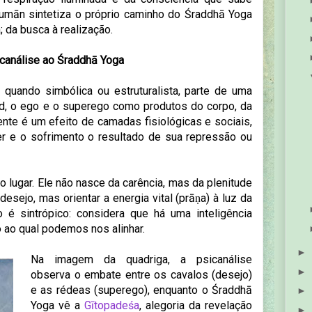
umān sintetiza o próprio caminho do Śraddhā Yoga
 da busca à realização.
icanálise ao Śraddhā Yoga
 quando simbólica ou estruturalista, parte de uma
 id, o ego e o superego como produtos do corpo, da
ente é um efeito de camadas fisiológicas e sociais,
r e o sofrimento o resultado de sua repressão ou
o lugar. Ele não nasce da carência, mas da plenitude
esejo, mas orientar a energia vital (prāṇa) à luz da
 é sintrópico: considera que há uma inteligência
o ao qual podemos nos alinhar.
►
Na imagem da quadriga, a psicanálise
►
observa o embate entre os cavalos (desejo)
e as rédeas (superego), enquanto o Śraddhā
►
Yoga vê a
Gītopadeśa
, alegoria da revelação
►