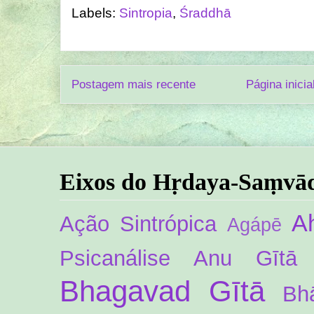
Labels:
Sintropia
,
Śraddhā
Postagem mais recente
Página inicia
Eixos do Hṛdaya-Saṃvā
A
Ação Sintrópica
Agápē
Psicanálise
Anu Gītā
Bhagavad Gītā
Bh