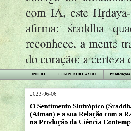
com IA, este Hṛday
afirma: śraddhā qu
reconhece, a mente tr
do coração: a certeza
INÍCIO
COMPÊNDIO AXIAL
Publicações
2023-06-06
O Sentimento Sintrópico (Śraddh
(Ātman) e a sua Relação com a R
na Produção da Ciência Contemp