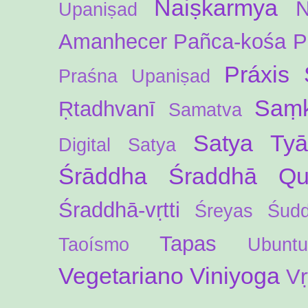
Naiṣkarmya
N
Upaniṣad
Amanhecer
Pañca-kośa
P
Práxis 
Praśna Upaniṣad
Saṃk
Ṛtadhvanī
Samatva
Satya Ty
Digital
Satya
Śrāddha
Śraddhā Qua
Śraddhā-vṛtti
Śreyas
Śud
Tapas
Taoísmo
Ubuntu
Vegetariano
Viniyoga
Vṛ