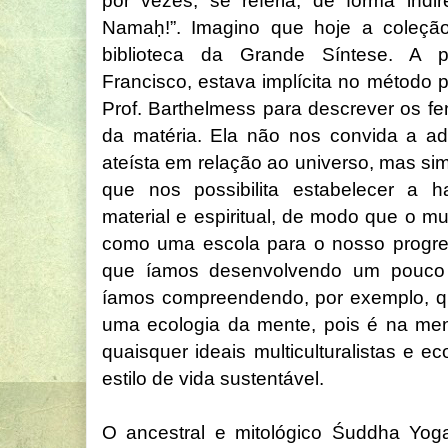
por vezes, se referia, de forma indi
Namaḥ!”. Imagino que hoje a coleçã
biblioteca da Grande Síntese. A pr
Francisco, estava implícita no método
Prof. Barthelmess para descrever os f
da matéria. Ela não nos convida a ad
ateísta em relação ao universo, mas si
que nos possibilita estabelecer a 
material e espiritual, de modo que o m
como uma escola para o nosso progres
que íamos desenvolvendo um pouco d
íamos compreendendo, por exemplo, qu
uma ecologia da mente, pois é na men
quaisquer ideais multiculturalistas e
estilo de vida sustentável.
O ancestral e mitológico Śuddha Yoga