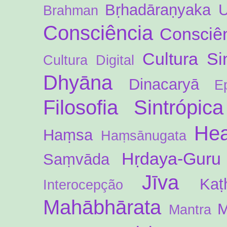
Bṛhadāraṇyaka 
Brahman
Consciência
Consciên
Cultura Si
Cultura Digital
Dhyāna
Dinacaryā
E
Filosofia Sintrópica
Hea
Haṃsa
Haṃsānugata
Hṛdaya-Guru
Saṃvāda
Jīva
Kaṭ
Interocepção
Mahābhārata
M
Mantra