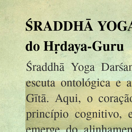
ŚRADDHĀ YOGA 
do Hṛdaya-Guru
Śraddhā Yoga Darśan
escuta ontológica e 
Gītā. Aqui, o coraç
princípio cognitivo,
emerge do alinhamen