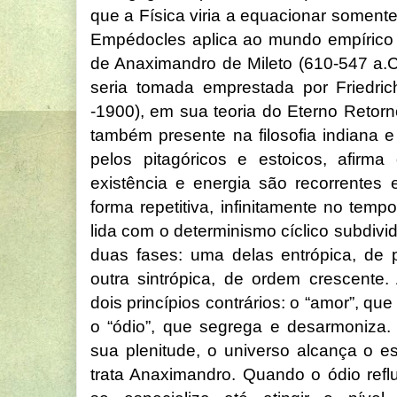
que a Física viria a equacionar somen
Empédocles aplica ao mundo empírico a
de Anaximandro de Mileto (610-547 a.C.
seria tomada emprestada por Friedric
-1900), em sua teoria do Eterno Retorno
também presente na filosofia indiana e
pelos pitagóricos e estoicos, afirm
existência e energia são recorrentes 
forma repetitiva, infinitamente no te
lida com o determinismo cíclico subdiv
duas fases: uma delas entrópica, de 
outra sintrópica, de ordem crescente. 
dois princípios contrários: o “amor”, qu
o “ódio”, que segrega e desarmoniza
sua plenitude, o universo alcança o e
trata Anaximandro. Quando o ódio reflu