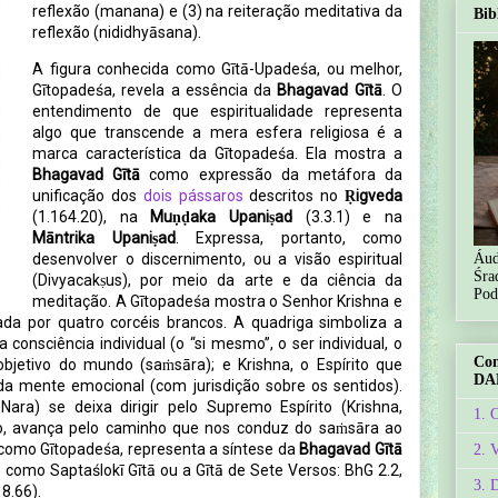
reflexão (manana) e (3) na reiteração meditativa da
Bib
reflexão (nididhyāsana).
A figura conhecida como Gītā-Upadeśa, ou melhor,
Gītopadeśa, revela a essência da
Bhagavad Gītā
. O
entendimento de que espiritualidade representa
algo que transcende a mera esfera religiosa é a
marca característica da Gītopadeśa. Ela mostra a
Bhagavad Gītā
como expressão da metáfora da
unificação dos
dois pássaros
descritos no
Ṛigveda
(1.164.20), na
Muṇḍaka Upaniṣad
(3.3.1) e na
Māntrika Upaniṣad
. Expressa, portanto, como
Áud
desenvolver o discernimento, ou a visão espiritual
Śra
(Divyacakṣus), por meio da arte e da ciência da
Pod
meditação. A Gītopadeśa mostra o Senhor Krishna e
da por quatro corcéis brancos. A quadriga simboliza a
consciência individual (o “si mesmo”, o ser individual, o
Co
objetivo do mundo (saṁsāra); e Krishna, o Espírito que
DA
da mente emocional (com jurisdição sobre os sentidos).
Nara) se deixa dirigir pelo Supremo Espírito (Krishna,
1. 
o, avança pelo caminho que nos conduz do saṁsāra ao
 como Gītopadeśa, representa a síntese da
Bhagavad Gītā
2. 
s como Saptaślokī Gītā ou a Gītā de Sete Versos: BhG 2.2,
3. 
18.66).