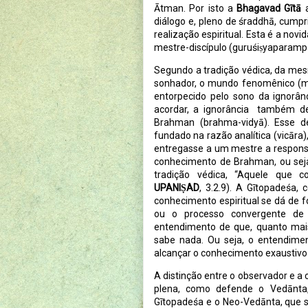
Ātman. Por isto a
Bhagavad Gītā
a
diálogo e, pleno de śraddhā, cump
realização espiritual. Esta é a nov
mestre-discípulo (guruśiṣyaparampa
Segundo a tradição védica, da me
sonhador, o mundo fenomênico (mā
entorpecido pelo sono da ignorâ
acordar, a ignorância também d
Brahman (brahma-vidyā). Esse de
fundado na razão analítica (vicāra),
entregasse a um mestre a responsab
conhecimento de Brahman, ou seja
tradição védica, “Aquele que c
UPANIṢAD
, 3.2.9). A Gītopadeśa,
conhecimento espiritual se dá de 
ou o processo convergente de 
entendimento de que, quanto mai
sabe nada. Ou seja, o entendimen
alcançar o conhecimento exaustivo d
A distinção entre o observador e a
plena, como defende o Vedānta
Gītopadeśa e o Neo-Vedānta, que se