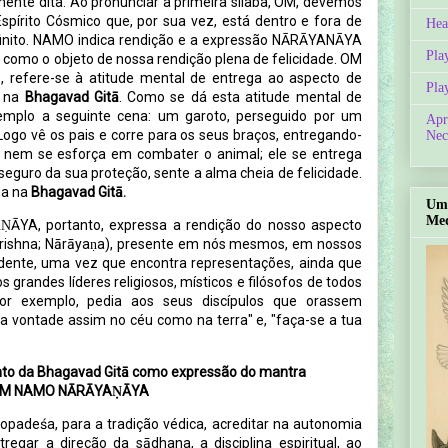
ente dita. Ao pronunciar a primeira sílaba, OM, devemos
pírito Cósmico que, por sua vez, está dentro e fora de
Hea
finito. NAMO indica rendição e a expressão NĀRĀYANĀYA
Pla
 como o objeto de nossa rendição plena de felicidade.
OM
efere-se à atitude mental de entrega ao aspecto de
Pla
a na
Bhagavad Gitā
. Como se dá esta atitude mental de
plo a seguinte cena: um garoto, perseguido por um
Apr
 Logo vê os pais e corre para os seus braços, entregando-
Nec
e, nem se esforça em combater o animal; ele se entrega
seguro da sua proteção, sente a alma cheia de felicidade.
na na
Bhagavad Gitā.
Um 
Med
AṆĀYA
, portanto,
expressa a rendição do nosso aspecto
rishna; Nārāyaṇa), presente em nós mesmos, em nossos
idente, uma vez que encontra representações, ainda que
 grandes líderes religiosos, místicos e filósofos de todos
or exemplo, pedia aos seus discípulos que orassem
ua vontade assim no céu como na terra" e, "faça-se a tua
to da Bhagavad Gitā como expressão do mantra
M NAMO NĀRĀYAṆĀYA
opadeśa, para a tradição védica, acreditar na autonomia
egar a direção da sādhana, a disciplina espiritual, ao