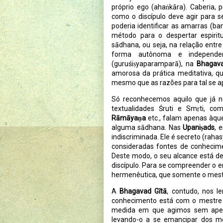
próprio ego (ahaṅkāra). Caberia, 
como o discípulo deve agir para se
poderia identificar as amarras (ba
método para o despertar espiri
sādhana, ou seja, na relação entre
forma autônoma e independen
(guruśiṣyaparamparā), na
Bhagava
amorosa da prática meditativa, q
mesmo que as razões para tal se 
Só reconhecemos aquilo que já n
textualidades Śruti e Smṛti, c
Rāmāyaṇa
etc., falam apenas àqu
alguma sādhana. Nas
Upaniṣads
, 
indiscriminada. Ele é secreto (rahas
consideradas fontes de conhecime
Deste modo, o seu alcance está del
discípulo. Para se compreender o
hermenêutica, que somente o mestr
A
Bhagavad Gītā
, contudo, nos 
conhecimento está com o mestre i
medida em que agimos sem apego
levando-o a se emancipar dos m