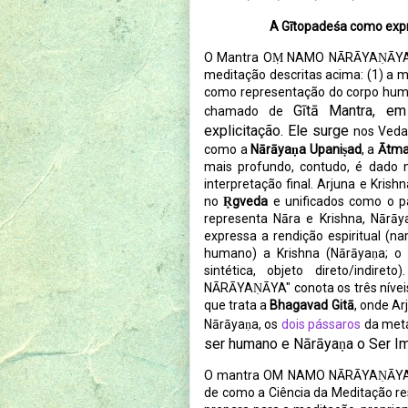
A
Gītopadeśa como exp
O Mantra OṂ NAMO NĀRĀYAṆĀYA sin
meditação descritas acima: (1) a me
como representação do corpo h
Gītā Mantra, e
chamado de
explicitação. Ele surge
nos Veda
como a
Nārāyaṇa Upaniṣad
, a
Ātma
mais profundo, contudo, é dado
interpretação final. Arjuna e Kri
no
Ṛgveda
e unificados como o 
representa Nāra e Krishna, Nā
expressa a rendição espiritual (na
humano) a Krishna (Nārāyaṇa; o 
sintética, objeto direto/indire
NĀRĀYAṆĀYA" conota os três níveis
que trata a
Bhagavad Gitā
, onde Ar
Nārāyaṇa, os
dois pássaros
da metá
ser humano e Nārāyaṇa o Ser Im
O mantra OM NAMO NĀRĀYAṆĀYA, po
de como a Ciência da Meditação re