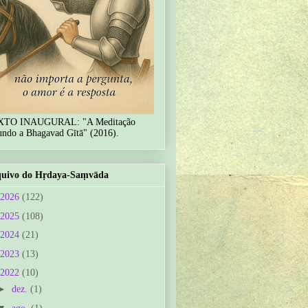
XTO INAUGURAL: "A Meditação
undo a Bhagavad Gītā" (2016).
uivo do Hṛdaya-Saṃvāda
2026
(122)
2025
(108)
2024
(21)
2023
(13)
2022
(10)
►
dez.
(1)
▼