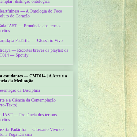
templar: distinção ontológica
Heartfulness — A Ontologia do Foco
oluto do Coração
Guia IAST — Pronúncia dos termos
critos
Saṃskṛta-Padārtha — Glossário Vivo
Hṛdaya — Recortes breves da playlist da
014 — Spotify
a estudantes — CMT014 | A Arte e a
ncia da Meditação
esentação da Disciplina
rte e a Ciência da Contemplação
vro-Texto)
a IAST — Pronúncia dos termos
critos
skṛta-Padārtha — Glossário Vivo do
ddhā Yoga Darśana