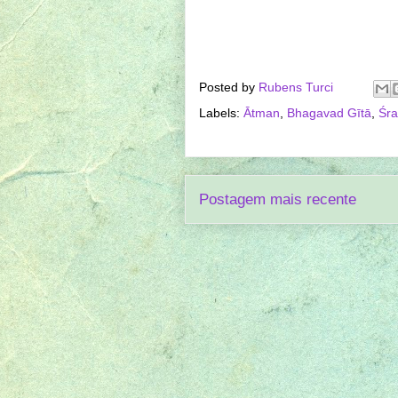
Posted by
Rubens Turci
Labels:
Ātman
,
Bhagavad Gītā
,
Śr
Postagem mais recente