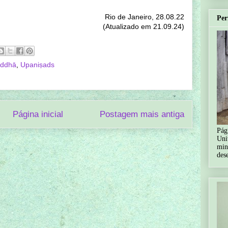
Rio de Janeiro, 28.08.22
Per
(Atualizado em 21.09.24)
addhā
,
Upaniṣads
Página inicial
Postagem mais antiga
Pág
Uni
min
des