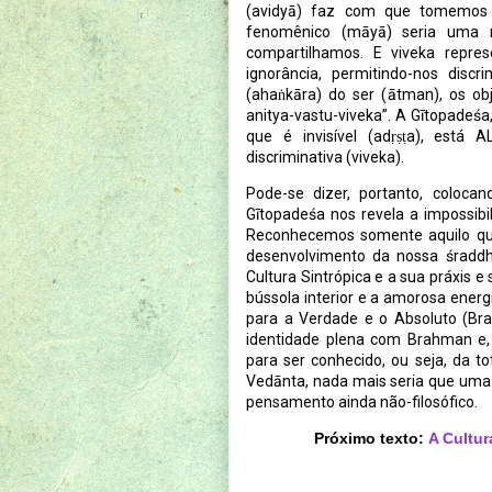
(avidyā) faz com que tomemos 
fenomênico (māyā) seria uma 
compartilhamos. E viveka repres
ignorância, permitindo-nos dis
(ahaṅkāra) do ser (ātman), os obj
anitya-vastu-viveka”. A Gītopadeśa
que é invisível (adṛṣṭa), está
discriminativa (viveka).
Pode-se dizer, portanto, coloca
Gītopadeśa nos revela a impossibil
Reconhecemos somente aquilo qu
desenvolvimento da nossa śraddh
Cultura Sintrópica e a sua práxis e
bússola interior e a amorosa ener
para a Verdade e o Absoluto (Bra
identidade plena com Brahman e
para ser conhecido, ou seja, da 
Vedānta, nada mais seria que uma p
pensamento ainda não-filosófico.
Próximo texto:
A Cultur