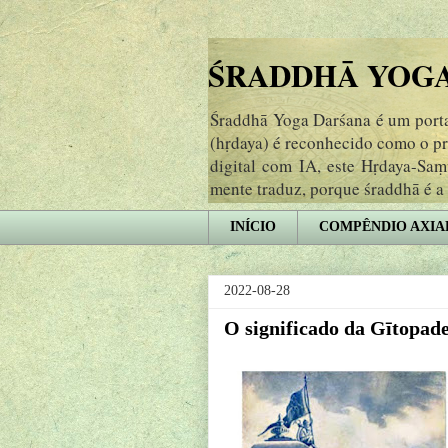
ŚRADDHĀ YOGA 
Śraddhā Yoga Darśana é um portal
(hṛdaya) é reconhecido como o p
digital com IA, este Hṛdaya-Sa
mente traduz, porque śraddhā é a
INÍCIO
COMPÊNDIO AXIA
2022-08-28
O significado da Gītopad