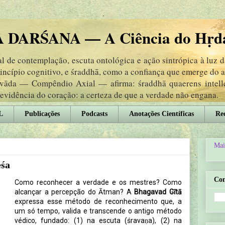
DARŚANA — A Ciência do Hṛd
 de contemplação, escuta ontológica e ação sintrópica à luz 
rincípio cognitivo, e śraddhā, como a confiança que emerge do
ṃvāda — Compêndio Axial — afirma: śraddhā quaerens intel
 evidência do coração: a certeza de que a verdade não engana.
L
Publicações
Podcasts
Anotações Científicas
Rec
Mai
eśa
Co
Como reconhecer a verdade e os mestres? Como
alcançar a percepção do Ātman? A
Bhagavad Gītā
expressa esse método de reconhecimento que, a
um só tempo, valida e transcende o antigo método
védico, fundado: (1) na escuta (śravaṇa), (2) na