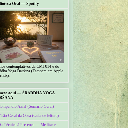
lioteca Oral — Spotify
ios contemplativos da CMT014 e do
ddhā Yoga Darśana (Também em Apple
casts).
mece aqui — ŚRADDHĀ YOGA
RŚANA
Compêndio Axial (Sumário Geral)
Visão Geral da Obra (Guia de leitura)
Da Técnica à Presença — Meditar e