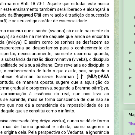
firma em BhG 18.70-1: Aquele que estudar este nosso
rir este ensinamento também será liberado e alcançará a
idade da
Bhagavad Gītā
em relação à tradição de sucessão
rā) e ao seu antigo caráter de essencialidade.
sma maneira que o sonho (svapna) só existe na mente do
yā) só existe na mente daquele que ainda se encontra
ncia (avidyā). E assim como os sonhos se desfazem ao
esapareceria ao despertamos para o conhecimento de
►
spertar, necessariamente, somente ocorreria quando,
 a substância da razão discriminativa (viveka), o discípulo
►
ilidade pela sua sādhana. Este revelaria ao discípulo o
►
, o conhecimento de tudo o que existe, pois, segundo a
onhece Brahman torna-se Brahman [...]” (
MUṆḌAKA
►
 contudo, de maneira oposta, sugere que a aquisição do
►
forma gradual e progressiva, segundo a Brahma-sāmīpya,
aproximação à essência do real, que nos leva ao
►
s se aprende, mais se toma consciência de que não se
to que nos dá a consciência da impossibilidade de se
aquilo que se constitui como o infinito.
Map
 coisa observada (dṛg-dṛśya-viveka), nunca se dá de forma
Bha
, mas de forma gradual e infinita, como sugerem a
 origina dela. Pela perspectiva do Vedānta, a ignorância
Con