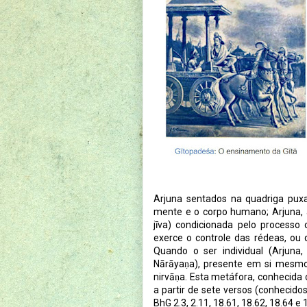
Arjuna sentados na quadriga puxa
mente e o corpo humano; Arjuna, a 
jīva) condicionada pelo processo 
exerce o controle das rédeas, ou 
Quando o ser individual (Arjuna, 
Nārāyaṇa), presente em si mesm
nirvāṇa. Esta metáfora, conhecida
a partir de sete versos (conhecido
BhG 2.3, 2.11, 18.61, 18.62, 18.64 e 