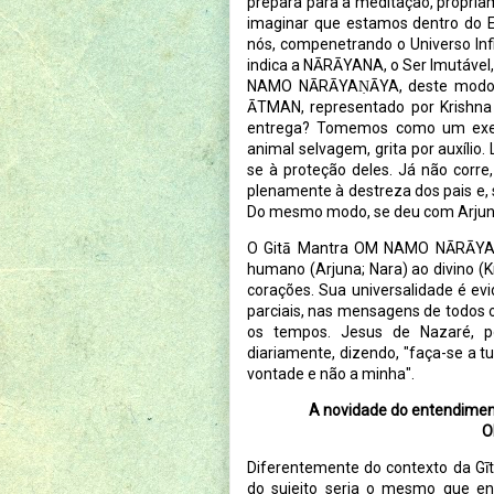
prepara para a meditação, propriam
imaginar que estamos dentro do Es
nós, compenetrando o Universo In
indica a NĀRĀYANA, o Ser Imutável,
NAMO NĀRĀYAṆĀYA, deste modo, r
ĀTMAN, representado por Krishn
entrega? Tomemos como um exem
animal selvagem, grita por auxílio.
se à proteção deles. Já não corr
plenamente à destreza dos pais e, 
Do mesmo modo, se deu com Arju
O Gitā Mantra
OM NAMO NĀRĀY
humano (Arjuna; Nara) ao divino (K
corações. Sua universalidade é ev
parciais, nas mensagens de todos os
os tempos. Jesus de Nazaré, p
diariamente, dizendo, "faça-se a t
vontade e não a minha".
A novidade do entendimen
O
Diferentemente do contexto da Gīt
do sujeito seria o mesmo que entr