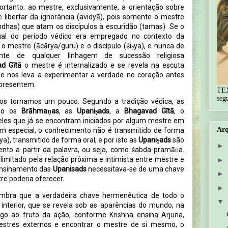
portanto, ao mestre, exclusivamente, a orientação sobre
 libertar da ignorância (avidyā), pois somente o mestre
ndhas) que atam os discípulos à escuridão (tamas). Se o
tual do período védico era empregado no contexto da
 o mestre (ācārya/guru) e o discípulo (śiṣya), e nunca de
te de qualquer linhagem de sucessão religiosa
d Gītā
o mestre é internalizado e se revela na escuta
ue nos leva a experimentar a verdade no coração antes
apresentem.
TE
seg
os tornamos um pouco. Segundo a tradição védica, as
omo os
Brāhmaṇas
, as
Upaniṣads
, a
Bhagavad Gītā
, o
eles que já se encontram iniciados por algum mestre em
Arq
em especial, o conhecimento não é transmitido de forma
ya), transmitido de forma oral, e por isto as
Upaniṣads
são
►
nto a partir da palavra, ou seja, como śabda-pramāṇa.
imitado pela relação próxima e intimista entre mestre e
►
 ensinamento das
Upanisads
necessitava-se de uma chave
►
e poderia oferecer.
►
lembra que a verdadeira chave hermenêutica de todo o
▼
nterior, que se revela sob as aparências do mundo, na
 ao fruto da ação, conforme Krishna ensina Arjuna,
estres externos e encontrar o mestre de si mesmo, o