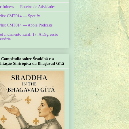
rtfulness — Roteiro de Atividades
ylist CMT014 — Spotify
ylist CMT014 — Apple Podcasts
ofundamento axial: 17. A Digressão
essária
Compêndio sobre Śraddhā e a
itação Sintrópica da Bhagavad Gītā