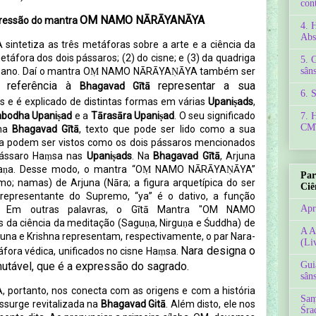
con
OM NAMO NĀRĀYANĀYA
ressão do mantra
4. 
Abs
tetiza as três metáforas sobre a arte e a ciência da
táfora dos dois pássaros; (2) do cisne; e (3) da quadriga
5. 
umano. Daí o mantra OṂ NAMO NĀRĀYAṆĀYA também ser
sâns
m referência à
representar a sua
Bhagavad Gītā
6. 
s e é explicado de distintas formas em várias
Upaniṣads
,
bodha Upaniṣad
e a
Tārasāra Upaniṣad
. O seu significado
7. 
CMT
 na
Bhagavad Gītā
, texto que pode ser lido como a sua
shna podem ser vistos como os dois pássaros mencionados
pássaro Haṃsa nas
Upaniṣads
. Na
Bhagavad Gītā
, Arjuna
rāyaṇa. Desse modo, o mantra “OṂ NAMO NĀRĀYAṆĀYA”
Par
mo; namas) de Arjuna (Nāra; a figura arquetípica do ser
Ciê
representante do Supremo, “ya” é o dativo, a função
Apr
to). Em outras palavras, o
Gītā Mantra "OM NAMO
 da ciência da meditação (Saguṇa, Nirguṇa e Śuddha) de
A A
juna e Krishna representam, respectivamente, o par Nara-
(Li
Nara designa o
fora védica, unificados no cisne Haṃsa.
utável, que é a expressão do sagrado.
Gui
sâns
rtanto, nos conecta com as origens e com a história
Saṃ
ssurge revitalizada na
Bhagavad Gitā
. Além disto, ele nos
Śra