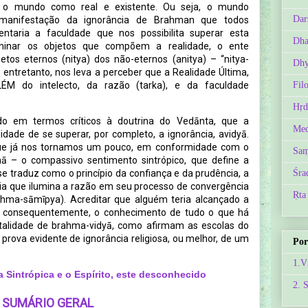
o mundo como real e existente. Ou seja, o mundo
Dar
manifestação da ignorância de Brahman que todos
entaria a faculdade que nos possibilita superar esta
Dh
criminar os objetos que compõem a realidade, o ente
etos eternos (nitya) dos não-eternos (anitya) – “nitya-
Dhy
, entretanto, nos leva a perceber que a Realidade Última,
 ALÉM do intelecto, da razão (tarka), e da faculdade
Fil
Hṛd
ndo em termos críticos à doutrina do Vedānta, que a
Med
idade de se superar, por completo, a ignorância, avidyā.
e já nos tornamos um pouco, em conformidade com o
Saṃ
ā – o compassivo sentimento sintrópico, que define a
 se traduz como o princípio da confiança e da prudência, a
Śra
gia que ilumina a razão em seu processo de convergência
Ṛta
hma-sāmīpya). Acreditar que alguém teria alcançado a
, consequentemente, o conhecimento de tudo o que há
totalidade de brahma-vidyā, como afirmam as escolas do
rova evidente de ignorância religiosa, ou melhor, de um
Por
1.V
a Sintrópica e o Espírito, este desconhecido
2. 
SUMÁRIO GERAL