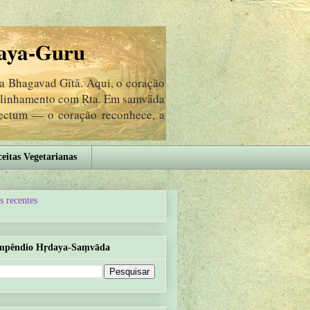
aya-Guru
da Bhagavad Gītā. Aqui, o coração
 alinhamento com Ṛta. Em samvāda
lectum — o coração reconhece, a
eitas Vegetarianas
s recentes
mpêndio Hṛdaya-Saṃvāda