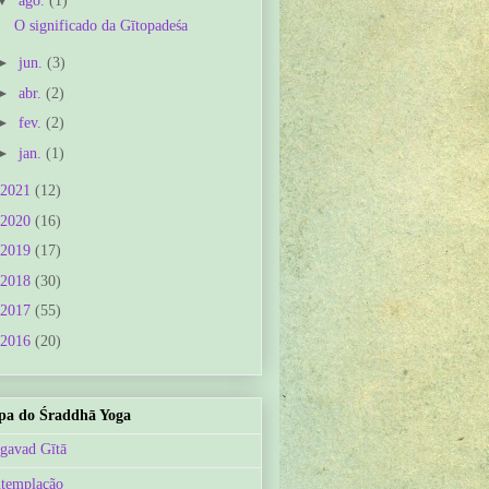
ago.
(1)
O significado da Gītopadeśa
►
jun.
(3)
►
abr.
(2)
►
fev.
(2)
►
jan.
(1)
2021
(12)
2020
(16)
2019
(17)
2018
(30)
2017
(55)
2016
(20)
a do Śraddhā Yoga
gavad Gītā
templação