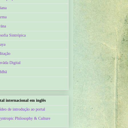
śana
arma
āna
osofia Sintrópica
aya
itação
vāda Digital
ddhā
tal internacional em inglês
ídeo de introdução ao portal
Syntropic Philosophy & Culture