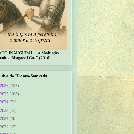
XTO INAUGURAL: "A Meditação
undo a Bhagavad Gītā" (2016).
uivo do Hṛdaya-Saṃvāda
2026
(122)
2025
(108)
2024
(21)
2023
(13)
2022
(10)
2021
(12)