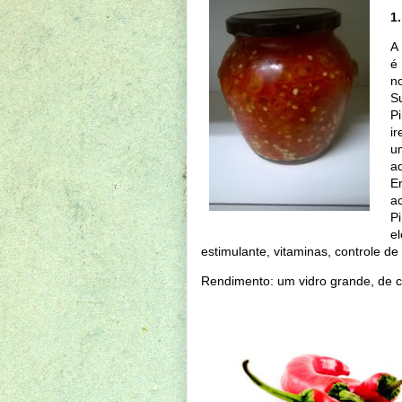
1
A
é
n
S
P
i
u
a
E
a
P
e
estimulante, vitaminas, controle de 
Rendimento: um vidro grande, de 