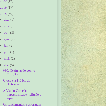
2020
(16)
2019
(17)
2018
(30)
►
dez.
(6)
►
nov.
(3)
►
out.
(3)
►
ago.
(2)
►
jul.
(2)
►
jun.
(5)
►
mai.
(2)
▼
abr.
(5)
030. Cozinhando com o
Coração
O que é a Prática do
Bhāvana?
A Via do Coração:
impessoalidade, religião e
espir...
Os fundamentos e as origens