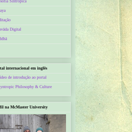
osofia Sintrópica
aya
itação
vāda Digital
ddhā
tal internacional em inglês
ídeo de introdução ao portal
Syntropic Philosophy & Culture
fil na McMaster University