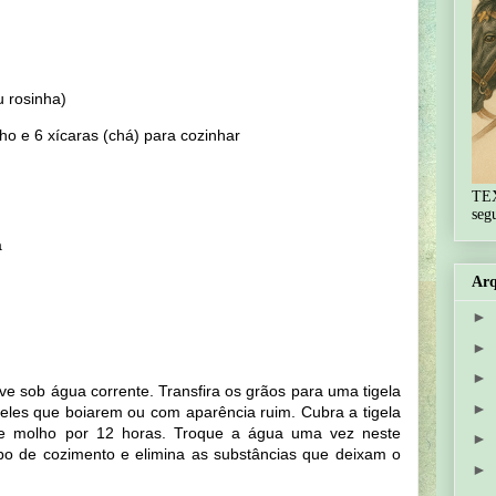
u rosinha)
ho e 6 xícaras (chá) para cozinhar
TE
seg
a
Arq
►
►
►
ve sob água corrente. Transfira os grãos para uma tigela
►
eles que boiarem ou com aparência ruim. Cubra a tigela
de molho por 12 horas. Troque a água uma vez neste
►
po de cozimento e elimina as substâncias que deixam o
►