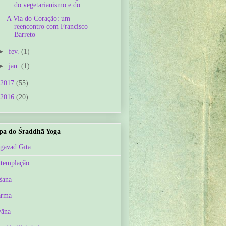
do vegetarianismo e do...
A Via do Coração: um
reencontro com Francisco
Barreto
►
fev.
(1)
►
jan.
(1)
2017
(55)
2016
(20)
a do Śraddhā Yoga
gavad Gītā
templação
śana
arma
āna