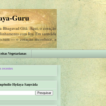
aya-Guru
da Bhagavad Gītā. Aqui, o coração
 alinhamento com Ṛta. Em samvāda
lectum — o coração reconhece, a
eitas Vegetarianas
s recentes
mpêndio Hṛdaya-Saṃvāda