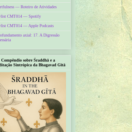
rtfulness — Roteiro de Atividades
ylist CMT014 — Spotify
ylist CMT014 — Apple Podcasts
ofundamento axial: 17. A Digressão
essária
Compêndio sobre Śraddhā e a
itação Sintrópica da Bhagavad Gītā