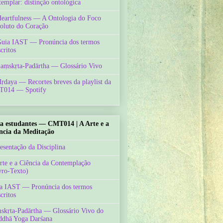
templar: distinção ontológica
Heartfulness — A Ontologia do Foco
oluto do Coração
Guia IAST — Pronúncia dos termos
critos
Saṃskṛta-Padārtha — Glossário Vivo
Hṛdaya — Recortes breves da playlist da
014 — Spotify
a estudantes — CMT014 | A Arte e a
ncia da Meditação
esentação da Disciplina
rte e a Ciência da Contemplação
vro-Texto)
a IAST — Pronúncia dos termos
critos
skṛta-Padārtha — Glossário Vivo do
ddhā Yoga Darśana