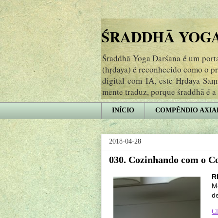
ŚRADDHĀ YOGA 
Śraddhā Yoga Darśana é um portal
(hṛdaya) é reconhecido como o p
digital com IA, este Hṛdaya-Sa
mente traduz, porque śraddhā é a
INÍCIO
COMPÊNDIO AXIA
2018-04-28
030. Cozinhando com o C
R
M
d
Cl