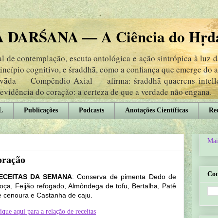
DARŚANA — A Ciência do Hṛd
 de contemplação, escuta ontológica e ação sintrópica à luz 
rincípio cognitivo, e śraddhā, como a confiança que emerge do
ṃvāda — Compêndio Axial — afirma: śraddhā quaerens intel
 evidência do coração: a certeza de que a verdade não engana.
L
Publicações
Podcasts
Anotações Científicas
Rec
Mai
oração
Co
ECEITAS DA SEMANA
: Conserva de pimenta Dedo de
oça, Feijão refogado, Almôndega de tofu, Bertalha, Patê
e cenoura e Castanha de caju.
ique aqui para a relação de receitas