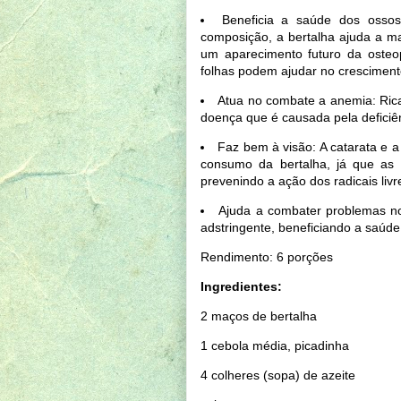
Beneficia a saúde dos osso
composição, a bertalha ajuda a m
um aparecimento futuro da osteop
folhas podem ajudar no crescimen
Atua no combate a anemia: Rica
doença que é causada pela deficiê
Faz bem à visão: A catarata e 
consumo da bertalha, já que as 
prevenindo a ação dos radicais livr
Ajuda a combater problemas no
adstringente, beneficiando a saúde
Rendimento: 6 porções
Ingredientes:
2 maços de bertalha
1 cebola média, picadinha
4 colheres (sopa) de azeite