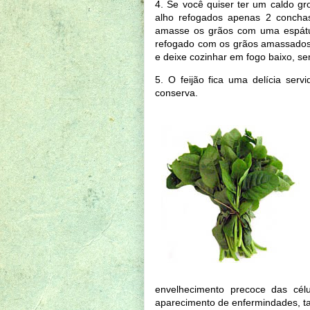
4. Se você quiser ter um caldo g
alho refogados apenas 2 concha
amasse os grãos com uma espátul
refogado com os grãos amassados p
e deixe cozinhar em fogo baixo, s
5. O feijão fica uma delícia se
conserva.
envelhecimento precoce das cél
aparecimento de enfermindades, t