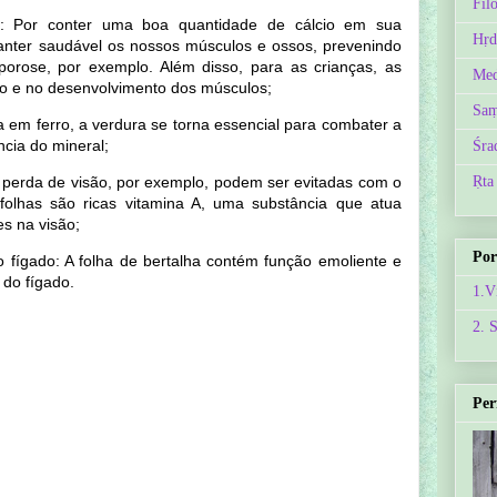
Fil
s: Por conter uma boa quantidade de cálcio em sua
Hṛd
anter saudável os nossos músculos e ossos, prevenindo
orose, por exemplo. Além disso, para as crianças, as
Med
to e no desenvolvimento dos músculos;
Saṃ
 em ferro, a verdura se torna essencial para combater a
ncia do mineral;
Śra
a perda de visão, por exemplo, podem ser evitadas com o
Ṛta
folhas são ricas vitamina A, uma substância que atua
es na visão;
Por
 fígado: A folha de bertalha contém função emoliente e
 do fígado.
1.V
2. 
Per