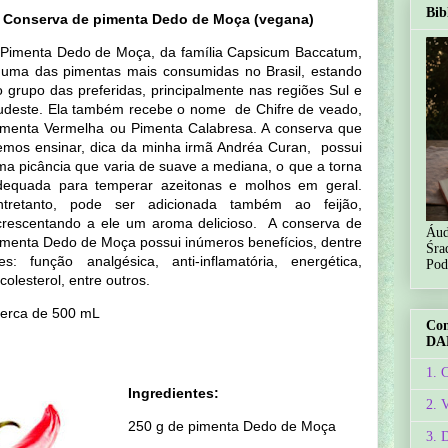
Bib
. Conserva de pimenta Dedo de Moça (vegana)
 Pimenta Dedo de Moça, da família Capsicum Baccatum,
 uma das pimentas mais consumidas no Brasil, estando
o grupo das preferidas, principalmente nas regiões Sul e
udeste. Ela também recebe o nome de Chifre de veado,
imenta Vermelha ou Pimenta Calabresa. A conserva que
remos ensinar, dica da minha irmã Andréa Curan, possui
ma picância que varia de suave a mediana, o que a torna
dequada para temperar azeitonas e molhos em geral.
ntretanto, pode ser adicionada também ao feijão,
crescentando a ele um aroma delicioso. A conserva de
Áud
imenta Dedo de Moça possui inúmeros benefícios, dentre
Śra
les: função analgésica, anti-inflamatória, energética,
Pod
colesterol, entre outros.
cerca de 500 mL
Co
DA
1. 
Ingredientes:
2. 
250 g de pimenta Dedo de Moça
3. 