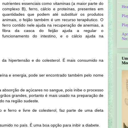
nutrientes essenciais como vitaminas (a maior parte do
Hea
complexo B), ferro, cálcio e proteínas, presentes em
quantidades que podem até substituir os produtos
Pla
animais, o feijão também é um recurso terapêutico. O
ferro contido nele ajuda na recuperação de anemias, a
Pla
fibra da casca do feijão ajuda a regular o
Apr
funcionamento do intestino, e o cálcio ajuda na
Nec
Um 
le da hipertensão e do colesterol. É mais consumido na
Med
oteína e energia, pode ser encontrado também pelo nome
 a absorção de açúcares no sangue, pois inibe o processo
 grãos grandes, portanto é mais usado na preparação de
do na região sudeste.
o e ferro e livre de colesterol, faz parte de uma dieta
nsumido no país. É uma boa opção para inibir a diabete.