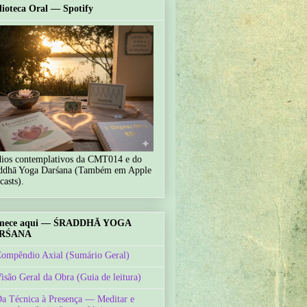
lioteca Oral — Spotify
ios contemplativos da CMT014 e do
ddhā Yoga Darśana (Também em Apple
casts).
mece aqui — ŚRADDHĀ YOGA
RŚANA
Compêndio Axial (Sumário Geral)
Visão Geral da Obra (Guia de leitura)
Da Técnica à Presença — Meditar e