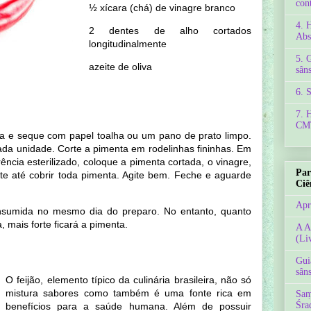
con
½ xícara (chá) de vinagre branco
4. 
2 dentes de alho cortados
Abs
longitudinalmente
5. 
azeite de oliva
sâns
6. 
7. 
CMT
 e seque com papel toalha ou um pano de prato limpo.
ada unidade. Corte a pimenta em rodelinhas fininhas. Em
ência esterilizado, coloque a pimenta cortada, o vinagre,
Par
te até cobrir toda pimenta. Agite bem. Feche e aguarde
Ciê
Apr
sumida no mesmo dia do preparo. No entanto, quanto
mais forte ficará a pimenta.
A A
(Li
Gui
sâns
O feijão, elemento típico da culinária brasileira, não só
mistura sabores como também é uma fonte rica em
Saṃ
Śra
benefícios para a saúde humana. Além de possuir