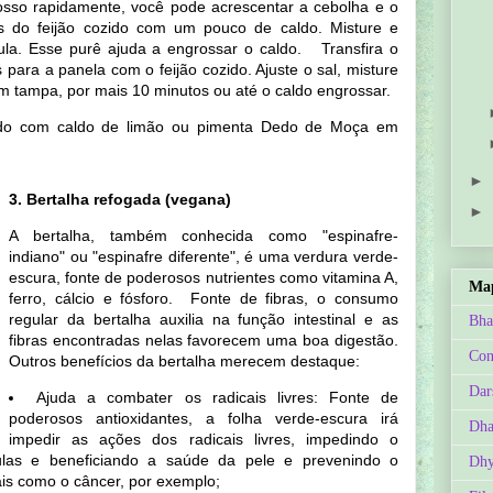
rosso rapidamente, você pode acrescentar a cebolha e o
s do feijão cozido com um pouco de caldo. Misture e
a. Esse purê ajuda a engrossar o caldo. Transfira o
ara a panela com o feijão cozido. Ajuste o sal, misture
em tampa, por mais 10 minutos ou até o caldo engrossar.
rvido com caldo de limão ou pimenta Dedo de Moça em
►
3. Bertalha refogada (vegana)
►
A bertalha, também conhecida como "espinafre-
indiano" ou "espinafre diferente", é uma verdura verde-
escura, fonte de poderosos nutrientes como vitamina A,
Map
ferro, cálcio e fósforo. Fonte de fibras, o consumo
regular da bertalha auxilia na função intestinal e as
Bha
fibras encontradas nelas favorecem uma boa digestão.
Con
Outros benefícios da bertalha merecem destaque:
Dar
Ajuda a combater os radicais livres: Fonte de
poderosos antioxidantes, a folha verde-escura irá
Dh
impedir as ações dos radicais livres, impedindo o
ulas e beneficiando a saúde da pele e prevenindo o
Dhy
ais como o câncer, por exemplo;