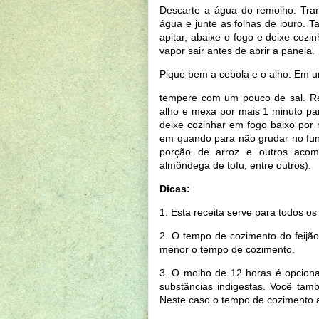
Descarte a água do remolho. Tran
água e junte as folhas de louro. 
apitar, abaixe o fogo e deixe cozi
vapor sair antes de abrir a panela.
Pique bem a cebola e o alho. Em u
tempere com um pouco de sal. Ref
alho e mexa por mais 1 minuto para
deixe cozinhar em fogo baixo por
em quando para não grudar no fun
porção de arroz e outros acom
almôndega de tofu, entre outros).
Dicas:
1. Esta receita serve para todos os
2. O tempo de cozimento do feijão
menor o tempo de cozimento.
3. O molho de 12 horas é opciona
substâncias indigestas. Você tam
Neste caso o tempo de cozimento 