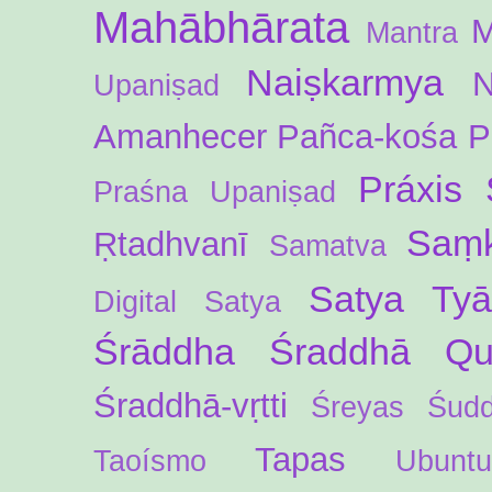
Mahābhārata
M
Mantra
Naiṣkarmya
N
Upaniṣad
Amanhecer
Pañca-kośa
P
Práxis 
Praśna Upaniṣad
Saṃk
Ṛtadhvanī
Samatva
Satya Ty
Digital
Satya
Śrāddha
Śraddhā Qua
Śraddhā-vṛtti
Śreyas
Śud
Tapas
Taoísmo
Ubuntu