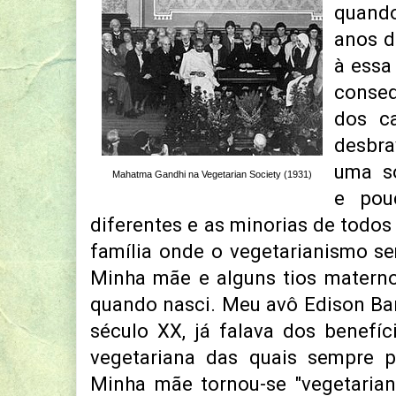
quand
anos d
à essa
conseq
dos c
desbra
uma s
Mahatma Gandhi na Vegetarian Society (1931)
e pou
diferentes e as minorias de todos
família onde o vegetarianismo s
Minha mãe e alguns tios materno
quando nasci. Meu avô Edison Barr
século XX, já falava dos benefíc
vegetariana das quais sempre p
Minha mãe tornou-se "vegetarian