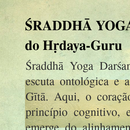
ŚRADDHĀ YOGA 
do Hṛdaya-Guru
Śraddhā Yoga Darśan
escuta ontológica e 
Gītā. Aqui, o coraç
princípio cognitivo,
emerge do alinhamen