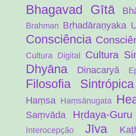
Bhagavad Gītā
Bh
Bṛhadāraṇyaka 
Brahman
Consciência
Consciên
Cultura Si
Cultura Digital
Dhyāna
Dinacaryā
E
Filosofia Sintrópica
Hea
Haṃsa
Haṃsānugata
Hṛdaya-Guru
Saṃvāda
Jīva
Kaṭ
Interocepção