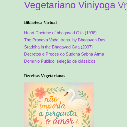
Vegetariano
Viniyoga
Vṛ
Biblioteca Virtual
Heart Doctrine of bhagavad Gita (1938)
The Pranava Vada, trans. by Bhagavan Das
Śraddhā in the Bhagavad Gītā (2007)
Decretos e Preces do Śuddha Sabha Ātma
Domínio Público: seleção de clássicos
Receitas Vegetarianas