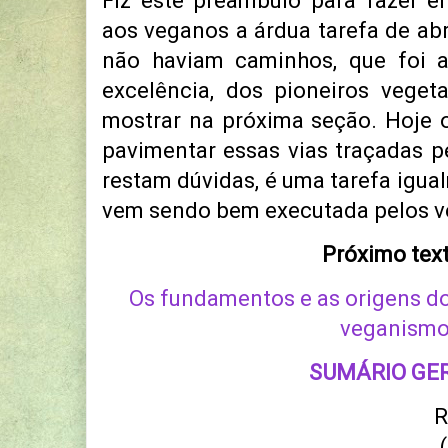
Fiz este preâmbulo para fazer en
aos veganos a árdua tarefa de ab
não haviam caminhos, que foi a
excelência, dos pioneiros veget
mostrar na próxima seção. Hoje 
pavimentar essas vias traçadas p
restam dúvidas, é uma tarefa igua
vem sendo bem executada pelos v
Próximo text
Os fundamentos e as origens d
veganism
SUMÁRIO GE
R