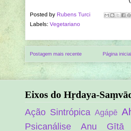
Posted by
Rubens Turci
Labels:
Vegetariano
Postagem mais recente
Página inicia
Eixos do Hṛdaya-Saṃvā
A
Ação Sintrópica
Agápē
Psicanálise
Anu Gītā