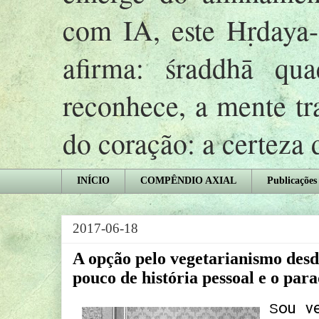
com IA, este Hṛday
afirma: śraddhā qu
reconhece, a mente tr
do coração: a certeza
INÍCIO
COMPÊNDIO AXIAL
Publicações
2017-06-18
A opção pelo vegetarianismo desd
pouco de história pessoal e o par
ou v
S