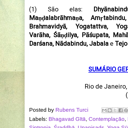
(1) São elas:
Dhyānabin
Maṇḍalabrāhmaṇa, Amṛtabindu,
Brahmavidyā, Yogatattva, Yoga
Varāha, Śāṇḍilya, Pāśupata, Mah
Darśana, Nādabindu, Jabala
e
Tejo
SUMÁRIO GE
Rio de Janeiro
Posted by
Rubens Turci
Labels:
Bhagavad Gītā
,
Contemplação
,
Sintropia
,
Śraddhā
,
Upaniṣads
,
Yoga Sū