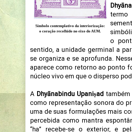
Dhyān
termo 
sement
Símbolo contemplativo da interiorização:
simbóli
o coração recolhido no eixo do AUM.
o pon
sentido, a unidade germinal a par
se organiza e se aprofunda. Ness
aparece como retorno ao ponto fo
núcleo vivo em que o disperso pode 
A
Dhyānabindu Upaniṣad
também t
como representação sonora do pr
uma de suas formulações mais con
percebida como mantra espontâne
“ha” recebe-se o exterior, e pe