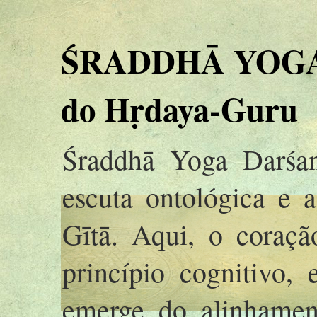
ŚRADDHĀ YOGA 
do Hṛdaya-Guru
Śraddhā Yoga Darśan
escuta ontológica e 
Gītā. Aqui, o coraç
princípio cognitivo,
emerge do alinhamen