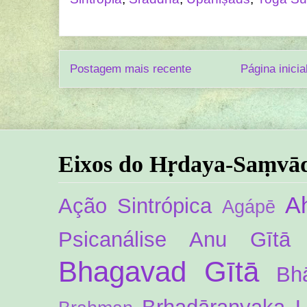
Postagem mais recente
Página inicia
Eixos do Hṛdaya-Saṃvā
A
Ação Sintrópica
Agápē
Psicanálise
Anu Gītā
Bhagavad Gītā
Bh