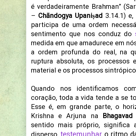
é verdadeiramente Brahman” (Sa
–
Chāndogya Upaniṣad
3.14.1) e,
participa de uma ordem necessá
sentimento que nos conduz do
medida em que amadurece em nó
a ordem profunda do real, na q
ruptura absoluta, os processos 
material e os processos sintrópicos
Quando nos identificamos co
coração, toda a vida tende a se t
Esse é, em grande parte, o hori
Krishna e Arjuna na
Bhagavad 
sentido mais próprio, significa
testemunhar
o ritmo da
disperso,