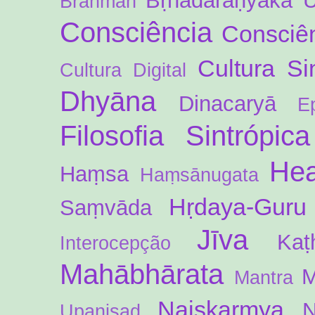
Bṛhadāraṇyaka 
Brahman
Consciência
Consciên
Cultura Si
Cultura Digital
Dhyāna
Dinacaryā
E
Filosofia Sintrópica
Hea
Haṃsa
Haṃsānugata
Hṛdaya-Guru
Saṃvāda
Jīva
Kaṭ
Interocepção
Mahābhārata
M
Mantra
Naiṣkarmya
N
Upaniṣad