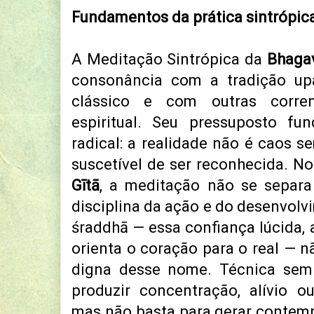
Fundamentos da prática sintrópic
A Meditação Sintrópica da
Bhaga
consonância com a tradição up
clássico e com outras corren
espiritual. Seu pressuposto fu
radical: a realidade não é caos s
suscetível de ser reconhecida. N
Gītā
, a meditação não se separa 
disciplina da ação e do desenvol
śraddhā — essa confiança lúcida,
orienta o coração para o real — n
digna desse nome. Técnica sem 
produzir concentração, alívio o
mas não basta para gerar contem