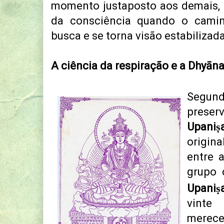
momento justaposto aos demais,
da consciência quando o cami
busca e se torna visão estabilizada
A ciência da respiração e a Dhyān
Segund
pres
Upaniṣ
origin
entre 
grupo 
Upaniṣ
vinte 
merec